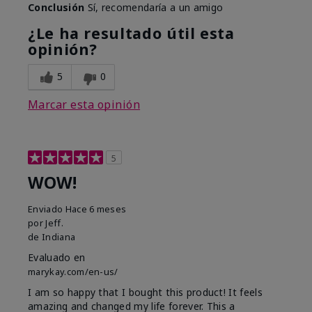
Conclusión
Sí, recomendaría a un amigo
¿Le ha resultado útil esta
opinión?
5
0
Marcar esta opinión
5
WOW!
Enviado
Hace 6 meses
por
Jeff.
de
Indiana
Evaluado en
marykay.com/en-us/
I am so happy that I bought this product! It feels
amazing and changed my life forever. This a