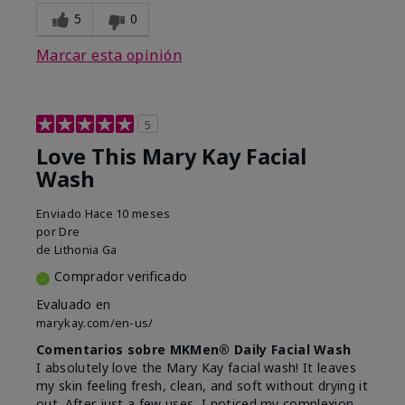
5
0
Marcar esta opinión
5
Love This Mary Kay Facial
Wash
Enviado
Hace 10 meses
por
Dre
de
Lithonia Ga
Comprador verificado
Evaluado en
marykay.com/en-us/
Comentarios sobre MKMen® Daily Facial Wash
I absolutely love the Mary Kay facial wash! It leaves
my skin feeling fresh, clean, and soft without drying it
out. After just a few uses, I noticed my complexion