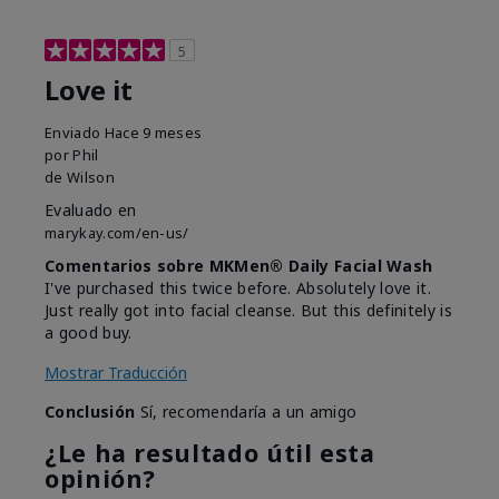
5
Love it
Enviado
Hace 9 meses
por
Phil
de
Wilson
Evaluado en
marykay.com/en-us/
Comentarios sobre MKMen® Daily Facial Wash
I've purchased this twice before. Absolutely love it.
Just really got into facial cleanse. But this definitely is
a good buy.
Mostrar Traducción
Conclusión
Sí, recomendaría a un amigo
¿Le ha resultado útil esta
opinión?