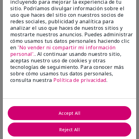
incluyendo para mejorar la experiencia de tu
5
sitio. Podríamos divulgar información sobre el
Satisfied
uso que haces del sitio con nuestros socios de
redes sociales, publicidad y analítica para
Enviado
Hace 3 meses
analizar el uso que haces de nuestros sitios y
por
Keyrone
mostrarte nuestros anuncios. Puedes administrar
de
LaBelle, FL
cómo usamos tus datos personales haciendo clic
Evaluado en
en
'No vender ni compartir mi información
marykay.com/en-us/
personal'.
. Al continuar usando nuestro sitio,
aceptas nuestro uso de cookies y otras
Since using MK products, my skin hasn't been as oily.
tecnologías de seguimiento. Para conocer más
I've received compliments that my complexion has
sobre cómo usamos tus datos personales,
improved, and most of all, my skin doesn't feel dry or
irritated after use. Moisturizers are usually hard to
consulta nuestra
Política de privacidad
.
come by, but this one is lightweight and not
overbearing or oily. Thank you so much, Mrs. Gaenelle
Tyre, for introducing me to these products!
Mostrar Traducción
Accept All
Conclusión
Sí, recomendaría a un amigo
Reject All
¿Le ha resultado útil esta
opinión?