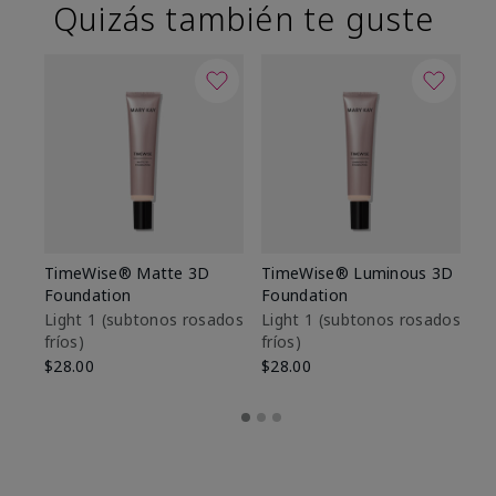
Quizás también te guste
TimeWise® Matte 3D
TimeWise® Luminous 3D
Sk
Foundation
Foundation
De
es
Light 1​ (subtonos rosados
Light 1​ (subtonos rosados
fríos)
fríos)
$9
$28.00
$28.00