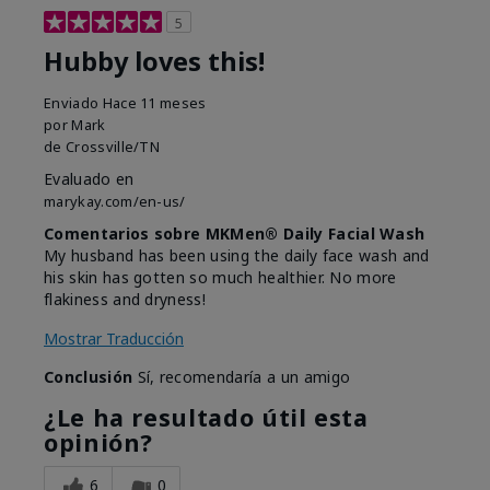
5
Hubby loves this!
Enviado
Hace 11 meses
por
Mark
de
Crossville/TN
Evaluado en
marykay.com/en-us/
Comentarios sobre MKMen® Daily Facial Wash
My husband has been using the daily face wash and
his skin has gotten so much healthier. No more
flakiness and dryness!
Mostrar Traducción
Conclusión
Sí, recomendaría a un amigo
¿Le ha resultado útil esta
opinión?
6
0