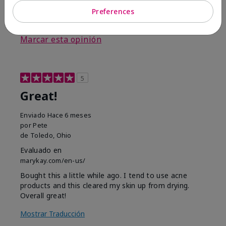
Preferences
3
0
Marcar esta opinión
5
Great!
Enviado
Hace 6 meses
por
Pete
de
Toledo, Ohio
Evaluado en
marykay.com/en-us/
Bought this a little while ago. I tend to use acne
products and this cleared my skin up from drying.
Overall great!
Mostrar Traducción