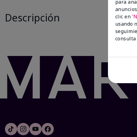
para ana
Is New
anuncios
Descripción
El juego
Whi
clic en
'
cualquier mo
usando n
labios resec
seguimie
consulta