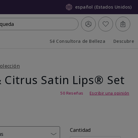
español (Estados Unidos)
queda
Sé Consultora de Belleza
Descubre
Collapsed
Expanded
olección
 Citrus Satin Lips® Set
,7 de 5
50 Reseñas
Escribir una opinión
Cantidad
us