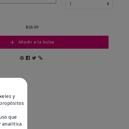
$26.00
Añadir a la bolsa
xeles y
 propósitos
 uso que
 analítica