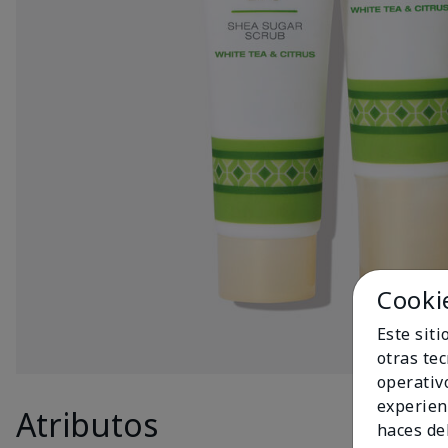
Cooki
Este sit
otras te
operativ
experien
Atributos
Produc
haces del