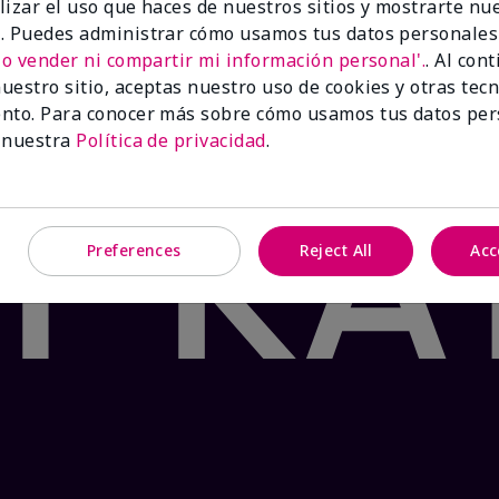
lizar el uso que haces de nuestros sitios y mostrarte nu
 Product: false
. Puedes administrar cómo usamos tus datos personales
®
te Tea & Citrus Satin Lips
lleva tus labios al paraíso con
No vender ni compartir mi información personal'.
. Al con
mento. Formulado con manteca de karité y el fresco sabor
uestro sitio, aceptas nuestro uso de cookies y otras tec
os y agrietados en dos pasos sencillos. ¡Tu oasis te espe
nto. Para conocer más sobre cómo usamos tus datos per
 nuestra
Política de privacidad
.
Preferences
Reject All
Acc