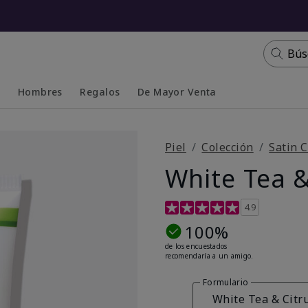
Bús
s
Hombres
Regalos
De Mayor Venta
Collapsed
Expanded
Piel
Colección
Satin C
White Tea &
Calificación de clientes de 4
4.9
100%
de los encuestados
recomendaría a un amigo.
Formulario
White Tea & Citr