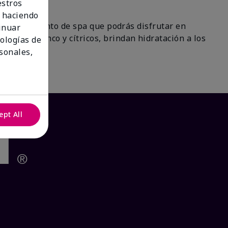
estros
 haciendo
 un tratamiento de spa que podrás disfrutar en
tinuar
 de té blanco y cítricos, brindan hidratación a los
nologías de
ra!
sonales,
ept All