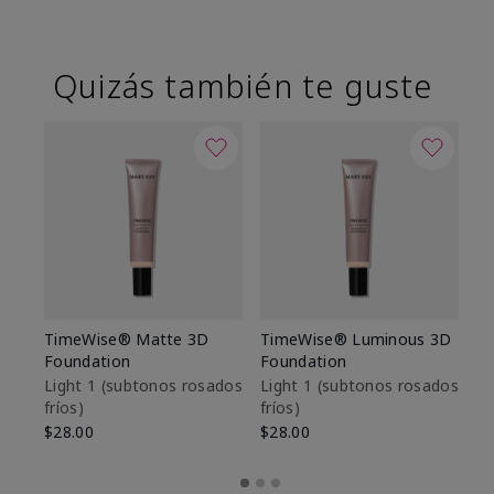
Quizás también te guste
TimeWise® Matte 3D
TimeWise® Luminous 3D
Sk
Foundation
Foundation
De
es
Light 1​ (subtonos rosados
Light 1​ (subtonos rosados
fríos)
fríos)
$9
$28.00
$28.00