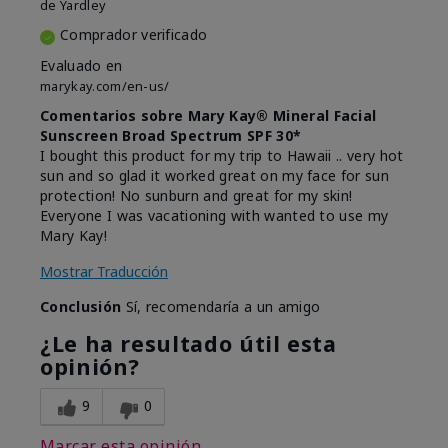
de
Yardley
Comprador verificado
Evaluado en
marykay.com/en-us/
Comentarios sobre Mary Kay® Mineral Facial
Sunscreen Broad Spectrum SPF 30*
I bought this product for my trip to Hawaii .. very hot
sun and so glad it worked great on my face for sun
protection! No sunburn and great for my skin!
Everyone I was vacationing with wanted to use my
Mary Kay!
Mostrar Traducción
Conclusión
Sí, recomendaría a un amigo
¿Le ha resultado útil esta
opinión?
9
0
Marcar esta opinión