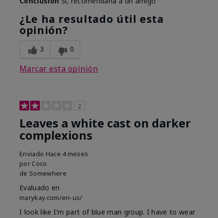
Conclusión
Sí, recomendaría a un amigo
¿Le ha resultado útil esta
opinión?
3
0
Marcar esta opinión
2
Leaves a white cast on darker
complexions
Enviado
Hace 4 meses
por
Coco
de
Somewhere
Evaluado en
marykay.com/en-us/
I look like I'm part of blue man group. I have to wear