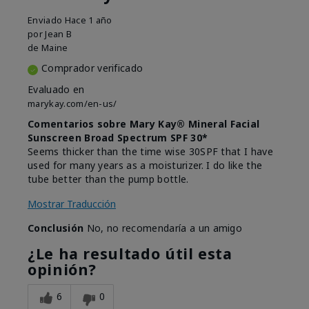
Enviado
Hace 1 año
por
Jean B
de
Maine
Comprador verificado
Evaluado en
marykay.com/en-us/
Comentarios sobre Mary Kay® Mineral Facial
Sunscreen Broad Spectrum SPF 30*
Seems thicker than the time wise 30SPF that I have
used for many years as a moisturizer. I do like the
tube better than the pump bottle.
Mostrar Traducción
Conclusión
No, no recomendaría a un amigo
¿Le ha resultado útil esta
opinión?
6
0