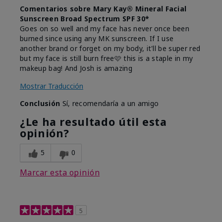
Comentarios sobre Mary Kay® Mineral Facial
Sunscreen Broad Spectrum SPF 30*
Goes on so well and my face has never once been
burned since using any MK sunscreen. If I use
another brand or forget on my body, it'll be super red
but my face is still burn free🩷 this is a staple in my
makeup bag! And Josh is amazing
Mostrar Traducción
Conclusión
Sí, recomendaría a un amigo
¿Le ha resultado útil esta
opinión?
5
0
Marcar esta opinión
5