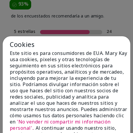
93%
de los encuestados recomendaría a un amigo.
5 estrellas
24
4 estrellas
4
Cookies
3 estrellas
0
Este sitio es para consumidores de EUA. Mary Kay
usa cookies, pixeles y otras tecnologías de
2 estrellas
2
seguimiento en sus sitios electrónicos para
1 estrella
0
propósitos operativos, analíticos y de mercadeo,
incluyendo para mejorar la experiencia de tu
sitio. Podríamos divulgar información sobre el
uso que haces del sitio con nuestros socios de
Tipo De Piel
Filtrar
redes sociales, publicidad y analítica para
reseñas
analizar el uso que haces de nuestros sitios y
por
mostrarte nuestros anuncios. Puedes administrar
Tipo
cómo usamos tus datos personales haciendo clic
de
en
'No vender ni compartir mi información
piel
personal'.
. Al continuar usando nuestro sitio,