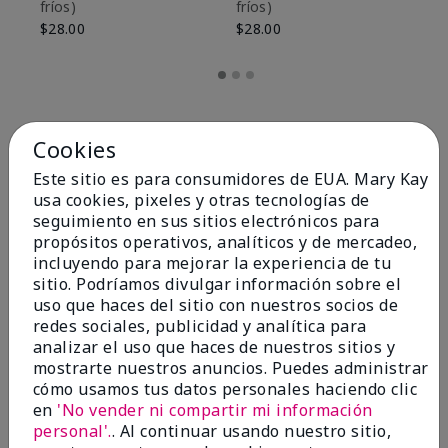
fríos)
fríos)
$9
$28.00
$28.00
Cookies
Este sitio es para consumidores de EUA. Mary Kay
usa cookies, pixeles y otras tecnologías de
seguimiento en sus sitios electrónicos para
propósitos operativos, analíticos y de mercadeo,
incluyendo para mejorar la experiencia de tu
sitio. Podríamos divulgar información sobre el
uso que haces del sitio con nuestros socios de
redes sociales, publicidad y analítica para
OPINIONES
analizar el uso que haces de nuestros sitios y
mostrarte nuestros anuncios. Puedes administrar
cómo usamos tus datos personales haciendo clic
en
'No vender ni compartir mi información
4.8
personal'.
. Al continuar usando nuestro sitio,