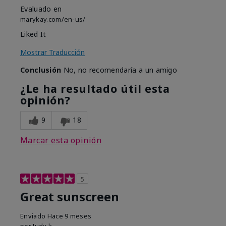
Evaluado en
marykay.com/en-us/
Liked It
Mostrar Traducción
Conclusión
No, no recomendaría a un amigo
¿Le ha resultado útil esta
opinión?
9
18
Marcar esta opinión
5
Great sunscreen
Enviado
Hace 9 meses
por
Judy k