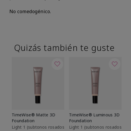
No comedogénico.
Quizás también te guste
TimeWise® Matte 3D
TimeWise® Luminous 3D
Sk
Foundation
Foundation
De
es
Light 1​ (subtonos rosados
Light 1​ (subtonos rosados