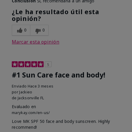
Conclusión
Sí, recomendaría a un amigo
¿Le ha resultado útil esta
opinión?
0
0
Marcar esta opinión
5
#1 Sun Care face and body!
Enviado
Hace 3 meses
por
Jackieo
de
Jacksonville FL
Evaluado en
marykay.com/en-us/
Love MK SPF 50 face and body sunscreen. Highly
recommend!