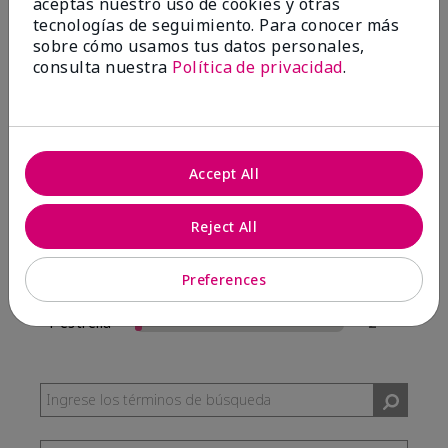
aceptas nuestro uso de cookies y otras
57 Reseñas
tecnologías de seguimiento. Para conocer más
sobre cómo usamos tus datos personales,
Escribir Una Opinión
consulta nuestra
Política de privacidad
.
95%
de los encuestados recomendaría a un amigo.
Accept All
5 estrellas
54
4 estrellas
0
Reject All
3 estrellas
1
Preferences
2 estrellas
0
1 estrella
2