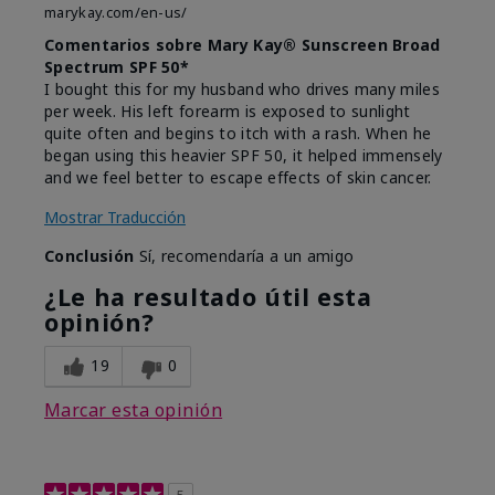
marykay.com/en-us/
Comentarios sobre Mary Kay® Sunscreen Broad
Spectrum SPF 50*
I bought this for my husband who drives many miles
per week. His left forearm is exposed to sunlight
quite often and begins to itch with a rash. When he
began using this heavier SPF 50, it helped immensely
and we feel better to escape effects of skin cancer.
Mostrar Traducción
Conclusión
Sí, recomendaría a un amigo
¿Le ha resultado útil esta
opinión?
19
0
Marcar esta opinión
5