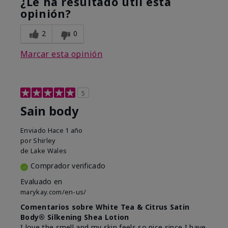
¿Le ha resultado útil esta
opinión?
2
0
Marcar esta opinión
5
Sain body
Enviado
Hace 1 año
por
Shirley
de
Lake Wales
Comprador verificado
Evaluado en
marykay.com/en-us/
Comentarios sobre White Tea & Citrus Satin
Body® Silkening Shea Lotion
I love the smell and my skin feels so nice since I have