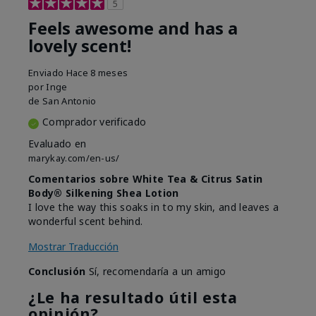
5
Feels awesome and has a
lovely scent!
Enviado
Hace 8 meses
por
Inge
de
San Antonio
Comprador verificado
Evaluado en
marykay.com/en-us/
Comentarios sobre White Tea & Citrus Satin
Body® Silkening Shea Lotion
I love the way this soaks in to my skin, and leaves a
wonderful scent behind.
Mostrar Traducción
Conclusión
Sí, recomendaría a un amigo
¿Le ha resultado útil esta
opinión?