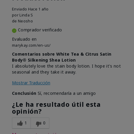
Enviado
Hace 1 año
por
Linda S
de
Neosho
Comprador verificado
Evaluado en
marykay.com/en-us/
Comentarios sobre White Tea & Citrus Satin
Body® Silkening Shea Lotion
I absolutely love the stain body lotion. I hope it's not
seasonal and they take it away.
Mostrar Traducción
Conclusión
Sí, recomendaría a un amigo
¿Le ha resultado útil esta
opinión?
1
0