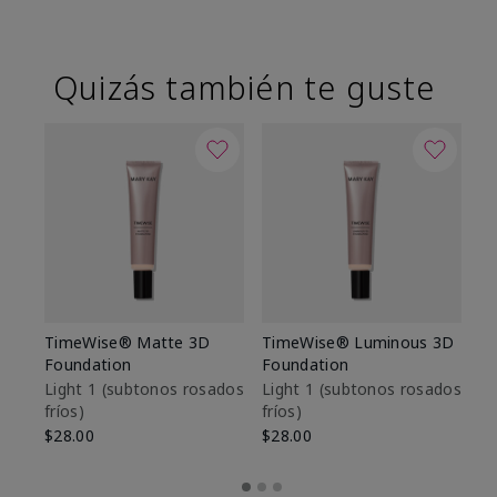
Quizás también te guste
TimeWise® Matte 3D
TimeWise® Luminous 3D
Sk
Foundation
Foundation
De
es
Light 1​ (subtonos rosados
Light 1​ (subtonos rosados
fríos)
fríos)
$9
$28.00
$28.00