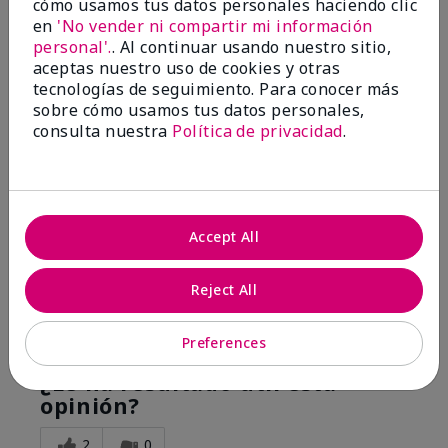
cómo usamos tus datos personales haciendo clic
Silkening Shea Lotion
en
'No vender ni compartir mi información
personal'.
. Al continuar usando nuestro sitio,
Enviado
Hace 1 año
aceptas nuestro uso de cookies y otras
por
Marena
tecnologías de seguimiento. Para conocer más
de
Greenwood
sobre cómo usamos tus datos personales,
consulta nuestra
Política de privacidad
.
Comprador verificado
Evaluado en
marykay.com/en-us/
Comentarios sobre White Tea & Citrus Satin
Body® Silkening Shea Lotion
Accept All
I bought this for my girlfriend and she loves it as
much as I do!
Reject All
Mostrar Traducción
Preferences
Conclusión
Sí, recomendaría a un amigo
¿Le ha resultado útil esta
opinión?
2
0