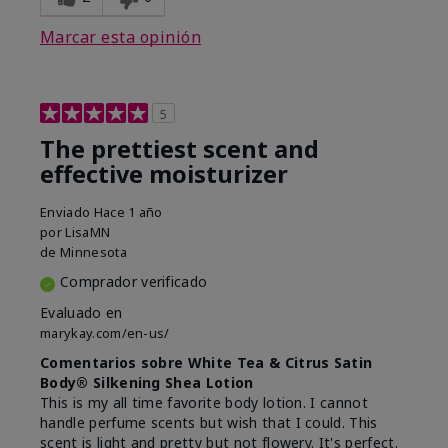
Marcar esta opinión
5
The prettiest scent and
effective moisturizer
Enviado
Hace 1 año
por
LisaMN
de
Minnesota
Comprador verificado
Evaluado en
marykay.com/en-us/
Comentarios sobre White Tea & Citrus Satin
Body® Silkening Shea Lotion
This is my all time favorite body lotion. I cannot
handle perfume scents but wish that I could. This
scent is light and pretty but not flowery. It's perfect.