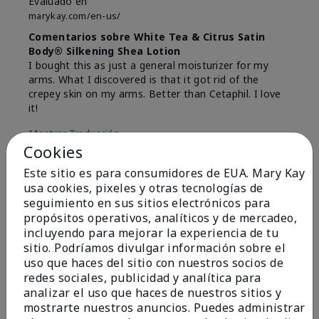
Evaluado en
marykay.com/en-us/
Comentarios sobre White Tea & Citrus Satin
Body® Silkening Shea Lotion
I bought this as just a general moisturizer for my
arms. What I discovered is that it got rid of the
crepey skin on my arms. Better than Cetaphil. I love
it!
Mostrar Traducción
Cookies
Conclusión
Sí, recomendaría a un amigo
Este sitio es para consumidores de EUA. Mary Kay
¿Le ha resultado útil esta
usa cookies, pixeles y otras tecnologías de
opinión?
seguimiento en sus sitios electrónicos para
propósitos operativos, analíticos y de mercadeo,
4
0
incluyendo para mejorar la experiencia de tu
sitio. Podríamos divulgar información sobre el
Marcar esta opinión
uso que haces del sitio con nuestros socios de
redes sociales, publicidad y analítica para
analizar el uso que haces de nuestros sitios y
mostrarte nuestros anuncios. Puedes administrar
5