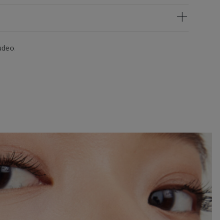
udeo.