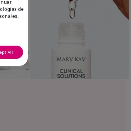
tinuar
nologías de
sonales,
ept All