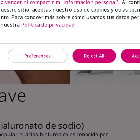
No vender ni compartir mi información personal'.
. Al con
uestro sitio, aceptas nuestro uso de cookies y otras tec
nto. Para conocer más sobre cómo usamos tus datos per
 nuestra
Política de privacidad
.
Preferences
Reject All
Acc
lave
hialuronato de sodio)
pular, el ácido hialurónico es conocido por