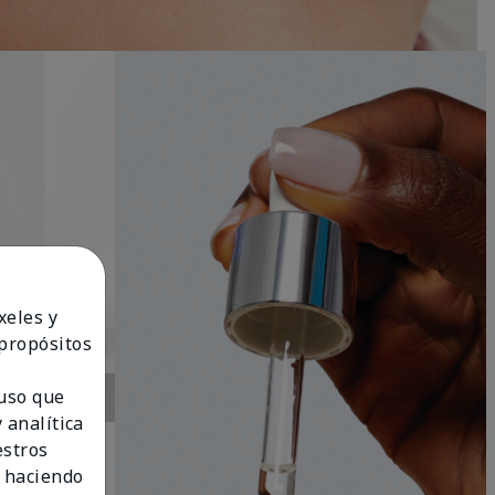
xeles y
 propósitos
 uso que
 analítica
estros
 haciendo