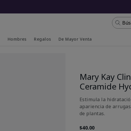
Bús
s
Hombres
Regalos
De Mayor Venta
Collapsed
Expanded
Mary Kay Clin
Ceramide Hy
Estimula la hidratació
apariencia de arrugas
de plantas.
$40.00