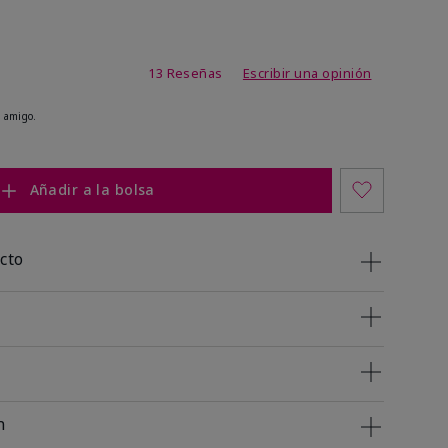
de 3,2 de 5
13 Reseñas
Escribir una opinión
 amigo.
Añadir a la bolsa
cto
n