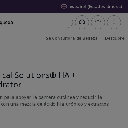
español (Estados Unidos)
queda
Sé Consultora de Belleza
Descubre
Collapsed
Expanded
ical Solutions® HA +
drator
n para apoyar la barrera cutánea y reducir la
 con una mezcla de ácido hialurónico y extractos