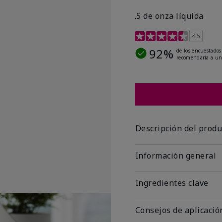
.5 de onza líquida
Calificación de clientes 
4.5
92%
de los encuestados
recomendaría a un
Descripción del produ
Información general
Ingredientes clave
Consejos de aplicació