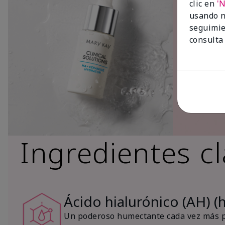
clic en
'
usando n
seguimie
consulta
Ingredientes c
Ácido hialurónico (AH) (
Un poderoso humectante cada vez más po