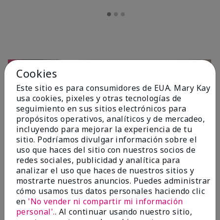
Cookies
Este sitio es para consumidores de EUA. Mary Kay
usa cookies, pixeles y otras tecnologías de
seguimiento en sus sitios electrónicos para
propósitos operativos, analíticos y de mercadeo,
incluyendo para mejorar la experiencia de tu
sitio. Podríamos divulgar información sobre el
OPINIONES
uso que haces del sitio con nuestros socios de
redes sociales, publicidad y analítica para
analizar el uso que haces de nuestros sitios y
mostrarte nuestros anuncios. Puedes administrar
4.7
cómo usamos tus datos personales haciendo clic
10 Reseñas
en
'No vender ni compartir mi información
personal'.
. Al continuar usando nuestro sitio,
Escribir Una Opinión