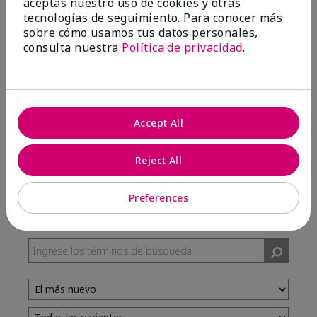
aceptas nuestro uso de cookies y otras
tecnologías de seguimiento. Para conocer más
sobre cómo usamos tus datos personales,
100%
consulta nuestra
Política de privacidad
.
de los encuestados recomendaría a un amigo.
5 estrellas
7
Accept All
4 estrellas
3
3 estrellas
0
Reject All
2 estrellas
0
1 estrella
0
Preferences