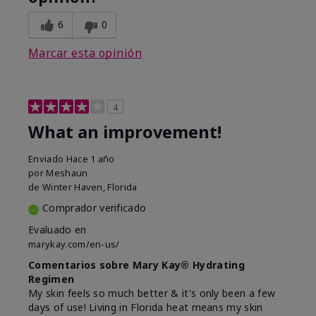
6
0
Marcar esta opinión
4
What an improvement!
Enviado
Hace 1 año
por
Meshaun
de
Winter Haven, Florida
Comprador verificado
Evaluado en
marykay.com/en-us/
Comentarios sobre Mary Kay® Hydrating
Regimen
My skin feels so much better & it's only been a few
days of use! Living in Florida heat means my skin