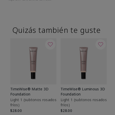
Quizás también te guste
TimeWise® Matte 3D
TimeWise® Luminous 3D
Sk
Foundation
Foundation
De
es
Light 1​ (subtonos rosados
Light 1​ (subtonos rosados
fríos)
fríos)
$9
$28.00
$28.00