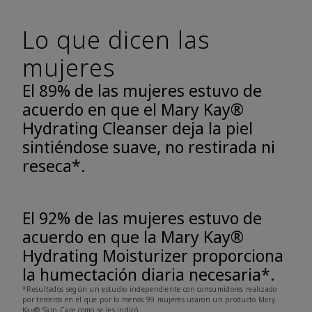
Lo que dicen las
mujeres
El 89% de las mujeres estuvo de
acuerdo en que el Mary Kay®
Hydrating Cleanser deja la piel
sintiéndose suave, no restirada ni
reseca*.
El 92% de las mujeres estuvo de
acuerdo en que la Mary Kay®
Hydrating Moisturizer proporciona
la humectación diaria necesaria*.
*Resultados según un estudio independiente con consumidores realizado
por terceros en el que por lo menos 99 mujeres usaron un producto Mary
Kay® Skin Care como se les indicó.