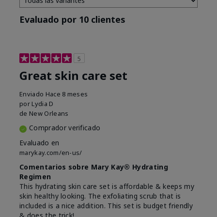
Evaluado por 10 clientes
5
Great skin care set
Enviado
Hace 8 meses
por
Lydia D
de
New Orleans
Comprador verificado
Evaluado en
marykay.com/en-us/
Comentarios sobre Mary Kay® Hydrating
Regimen
This hydrating skin care set is affordable & keeps my
skin healthy looking. The exfoliating scrub that is
included is a nice addition. This set is budget friendly
& does the trick!