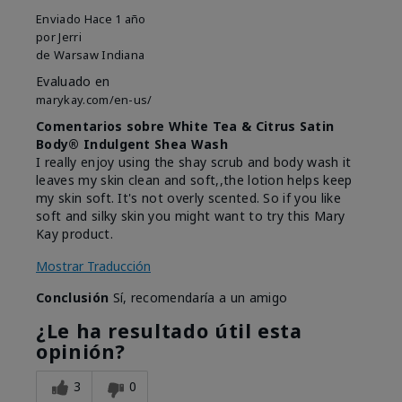
Enviado
Hace 1 año
por
Jerri
de
Warsaw Indiana
Evaluado en
marykay.com/en-us/
Comentarios sobre White Tea & Citrus Satin
Body® Indulgent Shea Wash
I really enjoy using the shay scrub and body wash it
leaves my skin clean and soft,,the lotion helps keep
my skin soft. It's not overly scented. So if you like
soft and silky skin you might want to try this Mary
Kay product.
Mostrar Traducción
Conclusión
Sí, recomendaría a un amigo
¿Le ha resultado útil esta
opinión?
3
0