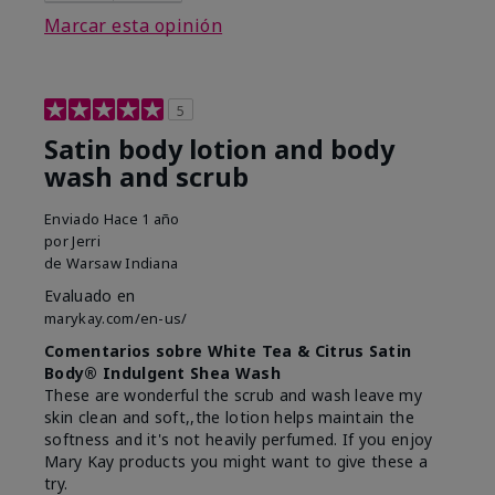
Marcar esta opinión
5
Satin body lotion and body
wash and scrub
Enviado
Hace 1 año
por
Jerri
de
Warsaw Indiana
Evaluado en
marykay.com/en-us/
Comentarios sobre White Tea & Citrus Satin
Body® Indulgent Shea Wash
These are wonderful the scrub and wash leave my
skin clean and soft,,the lotion helps maintain the
softness and it's not heavily perfumed. If you enjoy
Mary Kay products you might want to give these a
try.