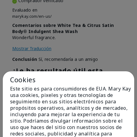
Comprador verificado
Evaluado en
marykay.com/en-us/
Comentarios sobre White Tea & Citrus Satin
Body® Indulgent Shea Wash
Wonderful fragrance.
Mostrar Traducción
Conclusión
Sí, recomendaría a un amigo
¿Le ha resultado útil esta
opinión?
Cookies
Este sitio es para consumidores de EUA. Mary Kay
4
0
usa cookies, pixeles y otras tecnologías de
seguimiento en sus sitios electrónicos para
Marcar esta opinión
propósitos operativos, analíticos y de mercadeo,
incluyendo para mejorar la experiencia de tu
sitio. Podríamos divulgar información sobre el
5
uso que haces del sitio con nuestros socios de
redes sociales, publicidad y analítica para
Silky