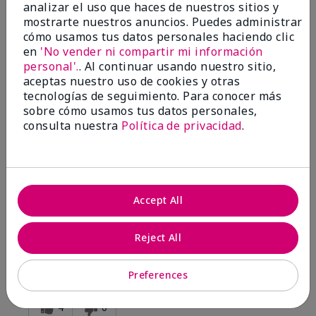
analizar el uso que haces de nuestros sitios y
mostrarte nuestros anuncios. Puedes administrar
Enviado
Hace 1 año
cómo usamos tus datos personales haciendo clic
por
Pat
en
'No vender ni compartir mi información
de
Sugar Run
personal'.
. Al continuar usando nuestro sitio,
Comprador verificado
aceptas nuestro uso de cookies y otras
tecnologías de seguimiento. Para conocer más
Evaluado en
sobre cómo usamos tus datos personales,
marykay.com/en-us/
consulta nuestra
Política de privacidad
.
Comentarios sobre White Tea & Citrus Satin
Body® Indulgent Shea Wash
Silky twxture thick gel with adequate sudsy clean feel.
Rinses off leaving softness but not highly perfumed
residue.
Accept All
Mostrar Traducción
Reject All
Conclusión
Sí, recomendaría a un amigo
¿Le ha resultado útil esta
Preferences
opinión?
4
0