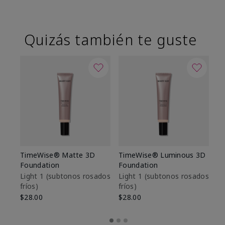
Quizás también te guste
TimeWise® Matte 3D
TimeWise® Luminous 3D
Sk
Foundation
Foundation
De
es
Light 1​ (subtonos rosados
Light 1​ (subtonos rosados
fríos)
fríos)
$9
$28.00
$28.00