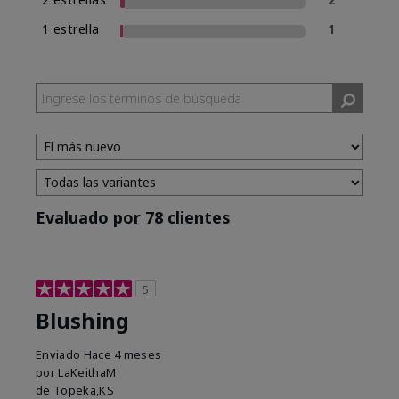
1 estrella
1
Evaluado por 78 clientes
5
Blushing
Enviado
Hace 4 meses
por
LaKeithaM
de
Topeka,KS