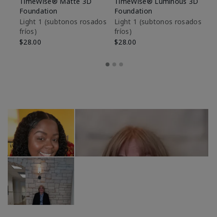
TimeWise® Matte 3D
TimeWise® Luminous 3D
Sk
Foundation
Foundation
De
es
Light 1​ (subtonos rosados
Light 1​ (subtonos rosados
fríos)
fríos)
$9
$28.00
$28.00