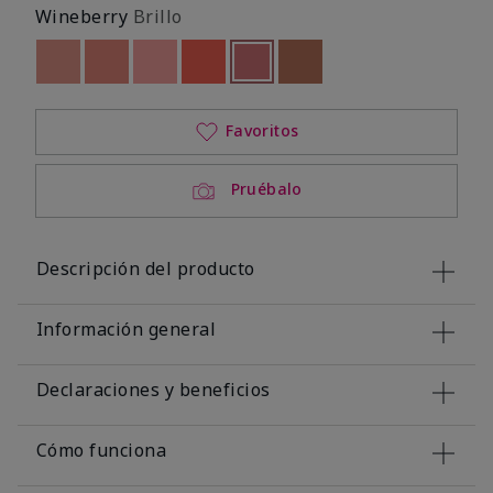
Wineberry
Brillo
Out of stock
Out of stock
Out of stock
Out of stock
seleccionado
Out of stock
Out of stock
Favoritos
Pruébalo
Descripción del producto
Información general
Declaraciones y beneficios
Cómo funciona