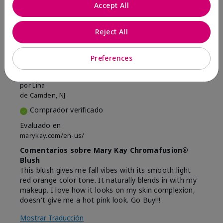
Marcar esta opinión
Accept All
Reject All
5
Beautiful
Preferences
Enviado
Hace 9 meses
por
Lina
de
Camden, NJ
Comprador verificado
Evaluado en
marykay.com/en-us/
Comentarios sobre Mary Kay Chromafusion®
Blush
This blush gives me fall vibes with its smooth light
red orange color tone. It naturally blends in with my
makeup. I love how it looks on my skin complexion,
doesn't give me a hot pink look. Go Buy!!!
Mostrar Traducción