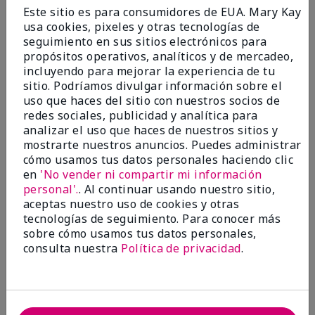
Enviado
Hace 9 meses
Este sitio es para consumidores de EUA. Mary Kay
por
Bette B.
usa cookies, pixeles y otras tecnologías de
de
Green Valley
seguimiento en sus sitios electrónicos para
Comprador verificado
propósitos operativos, analíticos y de mercadeo,
incluyendo para mejorar la experiencia de tu
Evaluado en
sitio. Podríamos divulgar información sobre el
marykay.com/en-us/
uso que haces del sitio con nuestros socios de
Comentarios sobre Mary Kay Chromafusion®
redes sociales, publicidad y analítica para
Blush
analizar el uso que haces de nuestros sitios y
The blush is hard to get used to - it goes on very
mostrarte nuestros anuncios. Puedes administrar
heavy and then needs to be softened. I think I will
cómo usamos tus datos personales haciendo clic
stick with my old brand for now.
en
'No vender ni compartir mi información
personal'.
. Al continuar usando nuestro sitio,
Mostrar Traducción
aceptas nuestro uso de cookies y otras
tecnologías de seguimiento. Para conocer más
Conclusión
No, no recomendaría a un amigo
sobre cómo usamos tus datos personales,
¿Le ha resultado útil esta
consulta nuestra
Política de privacidad
.
opinión?
16
5