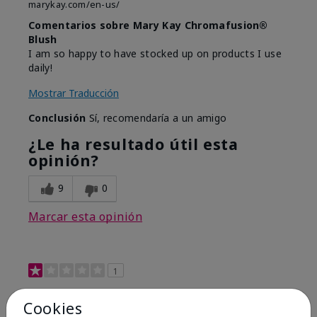
marykay.com/en-us/
Comentarios sobre Mary Kay Chromafusion®
Blush
I am so happy to have stocked up on products I use
daily!
Mostrar Traducción
Conclusión
Sí, recomendaría a un amigo
¿Le ha resultado útil esta
opinión?
9
0
Marcar esta opinión
1
Not a favorite
Cookies