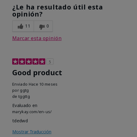
¿Le ha resultado útil esta
opinión?
11
0
Marcar esta opinión
5
Good product
Enviado
Hace 10 meses
por
ggtg
de
tggttg
Evaluado en
marykay.com/en-us/
tdedwd
Mostrar Traducción