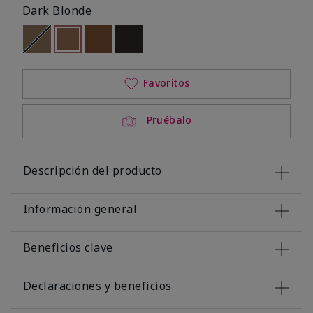
Dark Blonde
Out of stock
seleccionado
Out of stock
Out of stock
Out of stock
Favoritos
Pruébalo
Descripción del producto
Información general
Beneficios clave
Declaraciones y beneficios