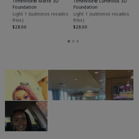
TimeWise® Matte 3D
TimeWise® Luminous 3D
Sk
Foundation
Foundation
De
es
Light 1​ (subtonos rosados
Light 1​ (subtonos rosados
fríos)
fríos)
$9
$28.00
$28.00