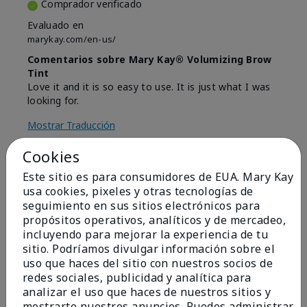
Comprador verificado
Evaluado en
marykay.com/en-us/
Comentarios sobre Mary Kay® Volumizing Brow
Tint
Love it and it is so easy to use. It is just what I was
looking for.
Mostrar Traducción
Conclusión
Sí, recomendaría a un amigo
Cookies
¿Le ha resultado útil esta
Este sitio es para consumidores de EUA. Mary Kay
opinión?
usa cookies, pixeles y otras tecnologías de
seguimiento en sus sitios electrónicos para
4
0
propósitos operativos, analíticos y de mercadeo,
incluyendo para mejorar la experiencia de tu
Marcar esta opinión
sitio. Podríamos divulgar información sobre el
uso que haces del sitio con nuestros socios de
redes sociales, publicidad y analítica para
analizar el uso que haces de nuestros sitios y
5
mostrarte nuestros anuncios. Puedes administrar