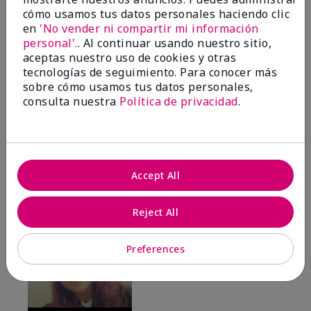
Where Eyebrows meet sexy!!!
cómo usamos tus datos personales haciendo clic
en
'No vender ni compartir mi información
Enviado
Hace 9 meses
personal'.
. Al continuar usando nuestro sitio,
por
Angelicsteph
aceptas nuestro uso de cookies y otras
de
Defiance
tecnologías de seguimiento. Para conocer más
sobre cómo usamos tus datos personales,
Comprador verificado
consulta nuestra
Política de privacidad
.
Evaluado en
marykay.com/en-us/
Comentarios sobre Mary Kay® Volumizing Brow
Tint
I am absolutely obsessed with this brow tint. I love
Accept All
the shade and the feel of this. By far my must have
beauty item.
Reject All
Mostrar Traducción
Preferences