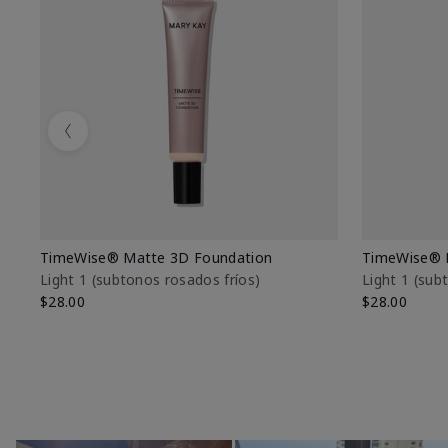
Previous
TimeWise® Matte 3D Foundation
TimeWise® 
Light 1​ (subtonos rosados fríos)
Light 1​ (su
$28.00
$28.00