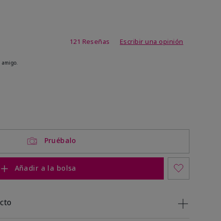
de 4,1 de 5
121 Reseñas
Escribir una opinión
 amigo.
ock
 of stock
Pruébalo
Añadir a la bolsa
cto