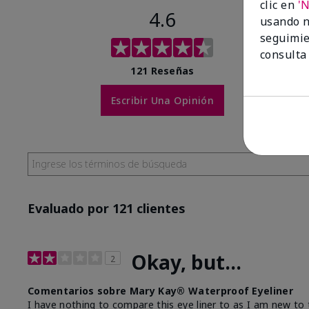
clic en
'
4.6
usando n
seguimie
consulta
121 Reseñas
Escribir Una Opinión
Evaluado por 121 clientes
Okay, but...
2
Comentarios sobre Mary Kay® Waterproof Eyeliner
I have nothing to compare this eye liner to as I am new to t