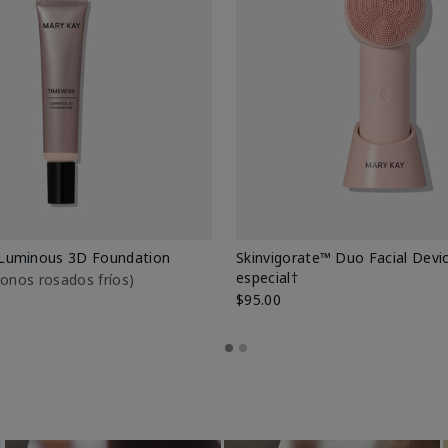
Luminous 3D Foundation
Skinvigorate™ Duo Facial Devic
especial†
btonos rosados fríos)
$95.00