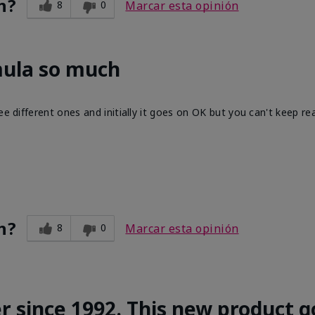
n?
8
0
Marcar esta opinión
mula so much
ee different ones and initially it goes on OK but you can't keep re
n?
8
0
Marcar esta opinión
r since 1992. This new product g