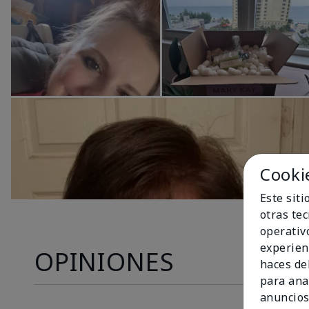
Cooki
Este sit
otras te
operativ
experien
OPINIONES
haces del
para ana
anuncios