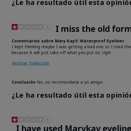
¿Le ha resultado útil esta opinió
I miss the old for
1
Comentarios sobre Mary Kay® Waterproof Eyeliner
I kept thinking maybe I was getting a bad one so I tried thr
because it will just take off what you put on. Ugh!
Mostrar Traducción
Conclusión
No, no recomendaría a un amigo
¿Le ha resultado útil esta opinió
1
I have used Marykay eyeline