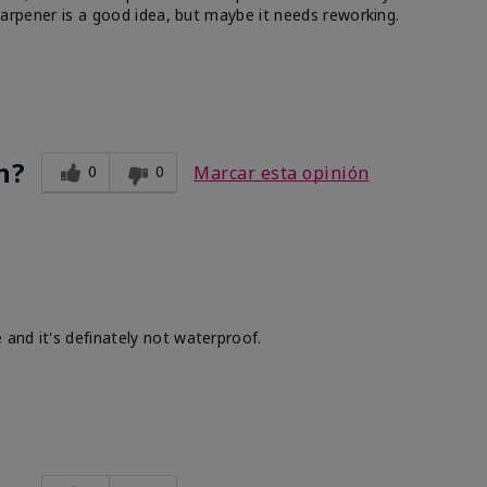
 sharpener is a good idea, but maybe it needs reworking.
n?
0
0
Marcar esta opinión
 and it's definately not waterproof.