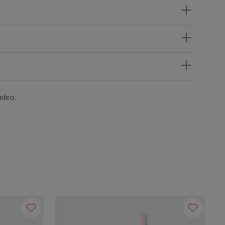
udeo.