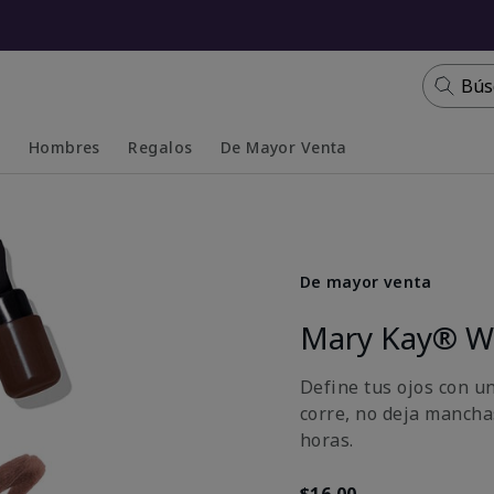
Bús
s
Hombres
Regalos
De Mayor Venta
Collapsed
Expanded
De mayor venta
Mary Kay® Wa
Define tus ojos con u
corre, no deja mancha
horas.
$16.00