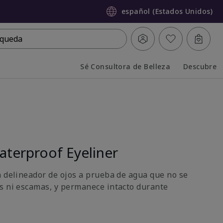
español (Estados Unidos)
queda
Sé Consultora de Belleza
Descubre
Collapsed
Expanded
terproof Eyeliner
n delineador de ojos a prueba de agua que no se
s ni escamas, y permanece intacto durante