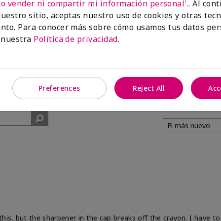
No vender ni compartir mi información personal'.
. Al con
uestro sitio, aceptas nuestro uso de cookies y otras tec
91%
nto. Para conocer más sobre cómo usamos tus datos per
 nuestra
Política de privacidad
.
de los encuestados
recomendaría a un
amigo.
Preferences
Reject All
Acc
his, but the sharpener in the cap breaks off the crayon. I have to