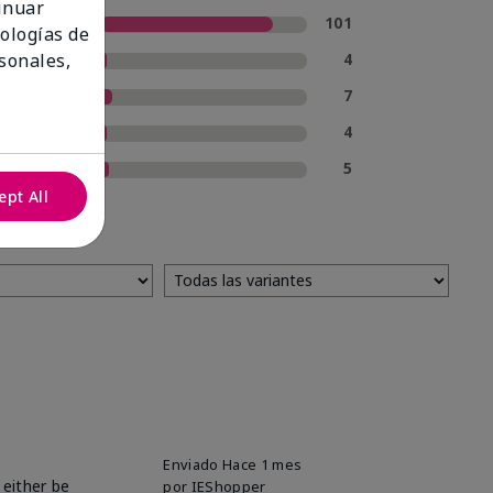
tinuar
5 estrellas
101
nologías de
4 estrellas
4
sonales,
3 estrellas
7
2 estrellas
4
1 estrella
5
ept All
Enviado
Hace 1 mes
 either be
por
IEShopper