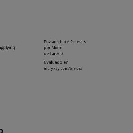
Enviado
Hace 2 meses
applying
por
Monn
de
Laredo
Evaluado en
marykay.com/en-us/
o