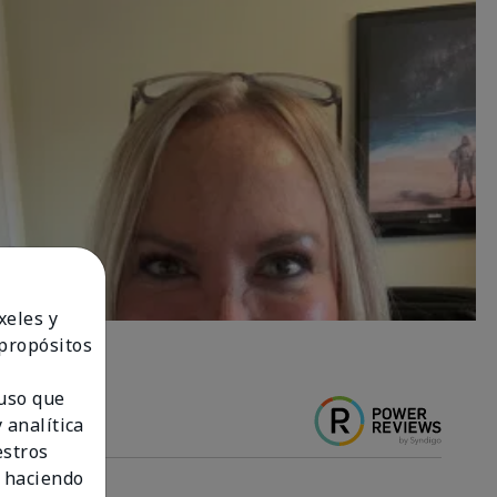
xeles y
 propósitos
 uso que
 analítica
estros
 haciendo