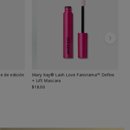
Next
e de edición
Mary Kay® Lash Love Fanorama™ Define
Ma
+ Lift Mascara
Ki
$18.00
$2