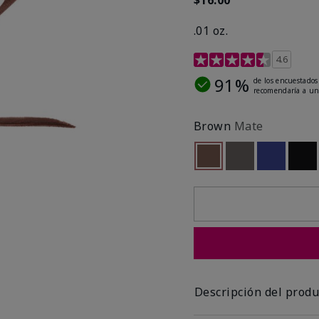
.01 oz.
Calificación de clientes 
4.6
91%
de los encuestados
recomendaría a un
Brown
Mate
seleccionado
Out of stock
Out of stock
Out of st
Out
Descripción del produ