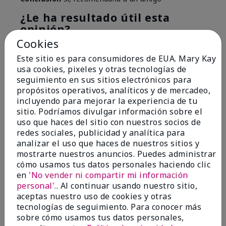
¿Le ha resultado útil esta
opinión?
Cookies
4
0
Este sitio es para consumidores de EUA. Mary Kay
usa cookies, pixeles y otras tecnologías de
Marcar esta opinión
seguimiento en sus sitios electrónicos para
propósitos operativos, analíticos y de mercadeo,
incluyendo para mejorar la experiencia de tu
5
sitio. Podríamos divulgar información sobre el
uso que haces del sitio con nuestros socios de
Great Item!
redes sociales, publicidad y analítica para
analizar el uso que haces de nuestros sitios y
Enviado
Hace 9 meses
mostrarte nuestros anuncios. Puedes administrar
por
VaNessa
cómo usamos tus datos personales haciendo clic
de
Columbia
en
'No vender ni compartir mi información
Comprador verificado
personal'.
. Al continuar usando nuestro sitio,
aceptas nuestro uso de cookies y otras
Evaluado en
tecnologías de seguimiento. Para conocer más
marykay.com/en-us/
sobre cómo usamos tus datos personales,
Comentarios sobre Lash Love® Mascara