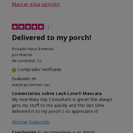
Marcar esta opinión
5
Delivered to my porch!
Enviado
Hace 9 meses
por
Marnie
de
Loveland, Co
Comprador verificado
Evaluado en
marykay.com/en-us/
Comentarios sobre Lash Love® Mascara
My new Mary Kay Consultant is great! She always
gets my stuff to me quickly and this last time
delivered it to my porch! I so appreciate it!
Mostrar Traducción
Conclusión
Sí, recomendaría a un amigo