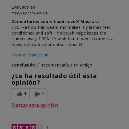
Evaluado en
marykay.com/en-us/
Comentarios sobre Lash Love® Mascara
I do like how this wears and makes my lashes feel
conditioned and soft. The brush helps keeps the
clumps away. I REALLY wish that it would come in a
brownish black color option though!
Mostrar Traducción
Conclusión
Sí, recomendaría a un amigo
¿Le ha resultado útil esta
opinión?
4
0
Marcar esta opinión
4