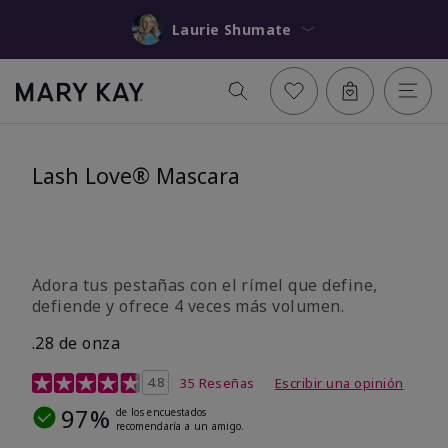
Laurie Shumate
Lash Love® Mascara
Adora tus pestañas con el rímel que define,
defiende y ofrece 4 veces más volumen.
.28 de onza
Calificación de clientes de 3,7 de 5
4.8
35 Reseñas
Escribir una opinión
97%
de los encuestados
recomendaría a un amigo.