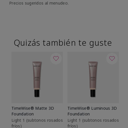
Precios sugeridos al menudeo.
Quizás también te guste
TimeWise® Matte 3D
TimeWise® Luminous 3D
Sk
Foundation
Foundation
De
es
Light 1​ (subtonos rosados
Light 1​ (subtonos rosados
fríos)
fríos)
$9