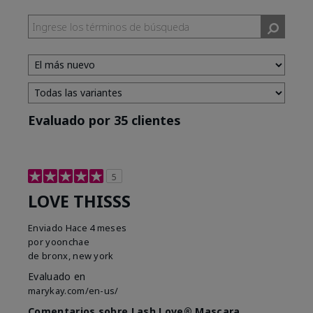
Evaluado por 35 clientes
5
LOVE THISSS
Enviado
Hace 4 meses
por
yoonchae
de
bronx, new york
Evaluado en
marykay.com/en-us/
Comentarios sobre Lash Love® Mascara