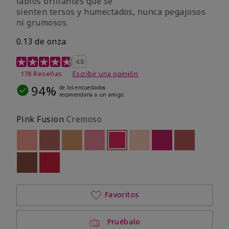
labios brillantes que se
sienten tersos y humectados, nunca pegajosos
ni grumosos.
0.13 de onza
Calificación de clientes de 4,8 de 5
4.8
178 Reseñas
Escribir una opinión
94%
de los encuestados
recomendaría a un amigo.
Pink Fusion
Cremoso
Out of stock
Out of stock
Out of stock
Out of stock
seleccionado
Out of stock
Out of stock
Out of stock
Out of stoc
Out of stock
Out of stock
Favoritos
Pruébalo