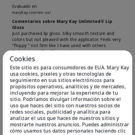
Evaluado en
marykay.com/en-us/
Comentarios sobre Mary Kay Unlimited® Lip
Gloss
Just purchased lip gloss. Silky smooth texture and
colors but not pleased with the applicator. Feels very
"floppy " not firm like I have used with others.
Definitely not firm like samples were.
Cookies
Mostrar Traducción
Este sitio es para consumidores de EUA. Mary Kay
Conclusión
Sí, recomendaría a un amigo
usa cookies, pixeles y otras tecnologías de
seguimiento en sus sitios electrónicos para
¿Le ha resultado útil esta
propósitos operativos, analíticos y de mercadeo,
opinión?
incluyendo para mejorar la experiencia de tu
sitio. Podríamos divulgar información sobre el
8
1
uso que haces del sitio con nuestros socios de
redes sociales, publicidad y analítica para
Marcar esta opinión
analizar el uso que haces de nuestros sitios y
mostrarte nuestros anuncios. Puedes administrar
cómo usamos tus datos personales haciendo clic