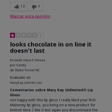
13
1
Marcar esta opinión
1
looks chocolate in on line it
doesn't last
Enviado
Hace 5 meses
por
Sandy
de
Wake Forest NC
Evaluado en
marykay.com/en-us/
Comentarios sobre Mary Kay Unlimited® Lip
Gloss
not happy with this lip gloss I really liked your Rich
Mahoney lip gloss. you bring on a new product for
limited time. I like it but again you discontinued the