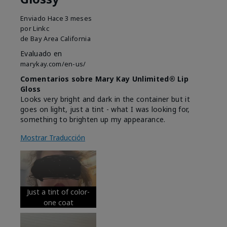
Enviado
Hace 3 meses
por
Linkc
de
Bay Area California
Evaluado en
marykay.com/en-us/
Comentarios sobre Mary Kay Unlimited® Lip
Gloss
Looks very bright and dark in the container but it
goes on light, just a tint - what I was looking for,
something to brighten up my appearance.
Mostrar Traducción
Just a tint of color-
one coat