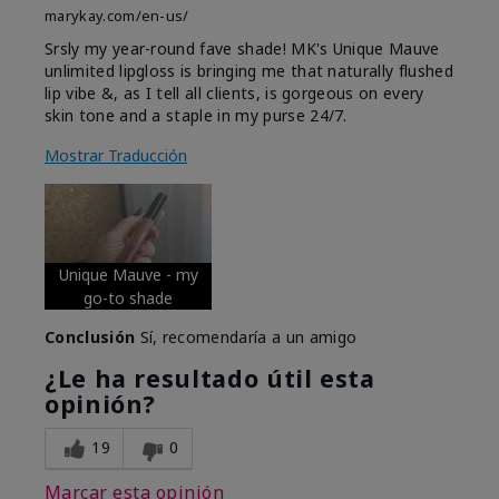
marykay.com/en-us/
Srsly my year-round fave shade! MK's Unique Mauve
unlimited lipgloss is bringing me that naturally flushed
lip vibe &, as I tell all clients, is gorgeous on every
skin tone and a staple in my purse 24/7.
Mostrar Traducción
Unique Mauve - my
go-to shade
Conclusión
Sí, recomendaría a un amigo
¿Le ha resultado útil esta
opinión?
19
0
Marcar esta opinión