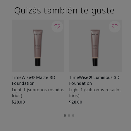
Quizás también te guste
TimeWise® Matte 3D
TimeWise® Luminous 3D
Sk
Foundation
Foundation
De
es
Light 1​ (subtonos rosados
Light 1​ (subtonos rosados
fríos)
fríos)
$9
$28.00
$28.00