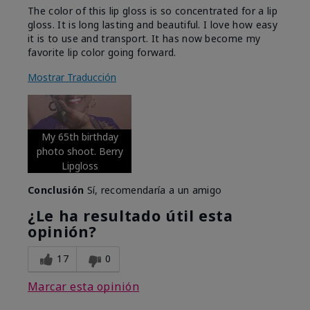
The color of this lip gloss is so concentrated for a lip
gloss. It is long lasting and beautiful. I love how easy
it is to use and transport. It has now become my
favorite lip color going forward.
Mostrar Traducción
My 65th birthday
photo shoot. Berry
Lipgloss
Conclusión
Sí, recomendaría a un amigo
¿Le ha resultado útil esta
opinión?
17
0
Marcar esta opinión