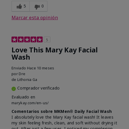
5
0
Marcar esta opinión
5
Love This Mary Kay Facial
Wash
Enviado
Hace 10 meses
por
Dre
de
Lithonia Ga
Comprador verificado
Evaluado en
marykay.com/en-us/
Comentarios sobre MKMen® Daily Facial Wash
I absolutely love the Mary Kay facial wash! It leaves
my skin feeling fresh, clean, and soft without drying it
out. After just a few uses, I noticed my complexion