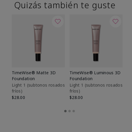
Quizás también te guste
TimeWise® Matte 3D
TimeWise® Luminous 3D
Sk
Foundation
Foundation
De
es
Light 1​ (subtonos rosados
Light 1​ (subtonos rosados
fríos)
fríos)
$9
$28.00
$28.00