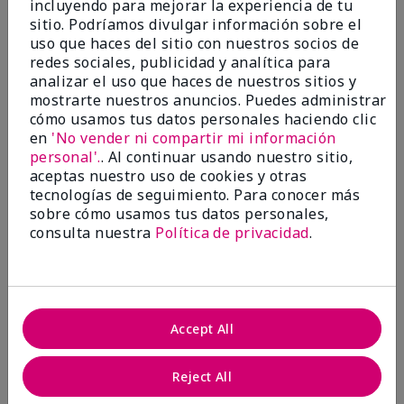
incluyendo para mejorar la experiencia de tu
5
sitio. Podríamos divulgar información sobre el
Satisfied
uso que haces del sitio con nuestros socios de
redes sociales, publicidad y analítica para
Enviado
Hace 3 meses
analizar el uso que haces de nuestros sitios y
por
Keyrone
mostrarte nuestros anuncios. Puedes administrar
de
LaBelle, FL
cómo usamos tus datos personales haciendo clic
Evaluado en
en
'No vender ni compartir mi información
marykay.com/en-us/
personal'.
. Al continuar usando nuestro sitio,
aceptas nuestro uso de cookies y otras
Since using MK products, my skin hasn't been as oily.
tecnologías de seguimiento. Para conocer más
I've received compliments that my complexion has
sobre cómo usamos tus datos personales,
improved, and most of all, my skin doesn't feel dry or
irritated after use. Moisturizers are usually hard to
consulta nuestra
Política de privacidad
.
come by, but this one is lightweight and not
overbearing or oily. Thank you so much, Mrs. Gaenelle
Tyre, for introducing me to these products!
Mostrar Traducción
Accept All
Conclusión
Sí, recomendaría a un amigo
Reject All
¿Le ha resultado útil esta
opinión?