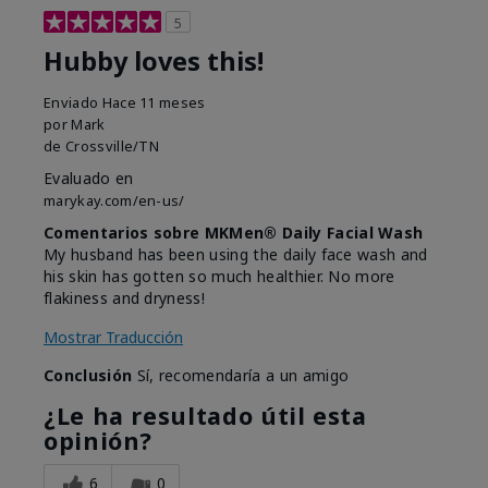
5
Hubby loves this!
Enviado
Hace 11 meses
por
Mark
de
Crossville/TN
Evaluado en
marykay.com/en-us/
Comentarios sobre MKMen® Daily Facial Wash
My husband has been using the daily face wash and
his skin has gotten so much healthier. No more
flakiness and dryness!
Mostrar Traducción
Conclusión
Sí, recomendaría a un amigo
¿Le ha resultado útil esta
opinión?
6
0