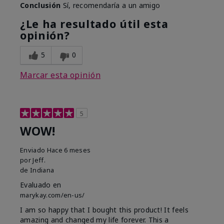
Conclusión
Sí, recomendaría a un amigo
¿Le ha resultado útil esta
opinión?
5
0
Marcar esta opinión
5
WOW!
Enviado
Hace 6 meses
por
Jeff.
de
Indiana
Evaluado en
marykay.com/en-us/
I am so happy that I bought this product! It feels
amazing and changed my life forever. This a