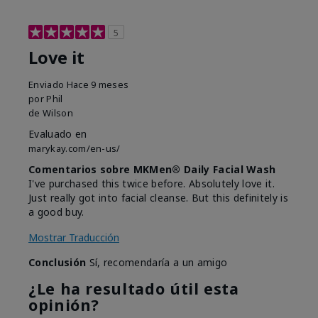
5
Love it
Enviado
Hace 9 meses
por
Phil
de
Wilson
Evaluado en
marykay.com/en-us/
Comentarios sobre MKMen® Daily Facial Wash
I've purchased this twice before. Absolutely love it.
Just really got into facial cleanse. But this definitely is
a good buy.
Mostrar Traducción
Conclusión
Sí, recomendaría a un amigo
¿Le ha resultado útil esta
opinión?