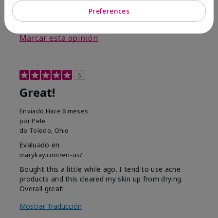
Preferences
3
0
Marcar esta opinión
5
Great!
Enviado
Hace 6 meses
por
Pete
de
Toledo, Ohio
Evaluado en
marykay.com/en-us/
Bought this a little while ago. I tend to use acne
products and this cleared my skin up from drying.
Overall great!
Mostrar Traducción