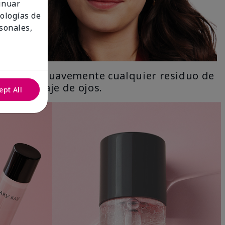
tinuar
nologías de
sonales,
Limpia suavemente cualquier residuo de
maquillaje de ojos.
ept All