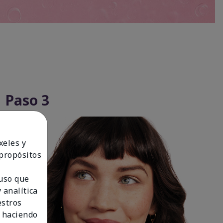
Paso 3
xeles y
 propósitos
 uso que
 analítica
estros
 haciendo