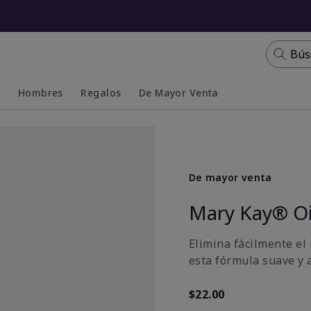
Bús
s
Hombres
Regalos
De Mayor Venta
Collapsed
Expanded
De mayor venta
Mary Kay® Oi
Elimina fácilmente el
esta fórmula suave y 
$22.00