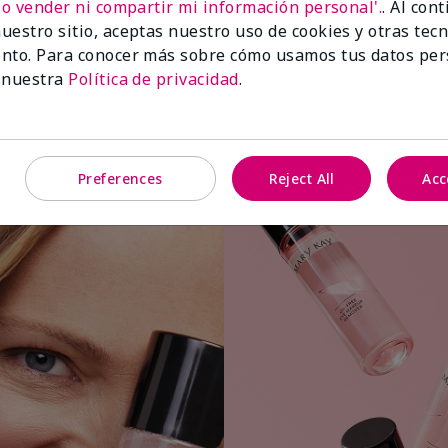
No vender ni compartir mi información personal'.
. Al con
uestro sitio, aceptas nuestro uso de cookies y otras tec
nto. Para conocer más sobre cómo usamos tus datos per
 nuestra
Política de privacidad
.
Aplica una pequeña cantidad a una
bolita o almohadilla de algodón.
Preferences
Reject All
Acc