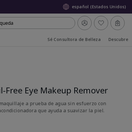
español (Estados Unidos)
queda
Sé Consultora de Belleza
Descubre
Collapsed
Expanded
l-Free Eye Makeup Remover
 maquillaje a prueba de agua sin esfuerzo con
acondicionadora que ayuda a suavizar la piel.