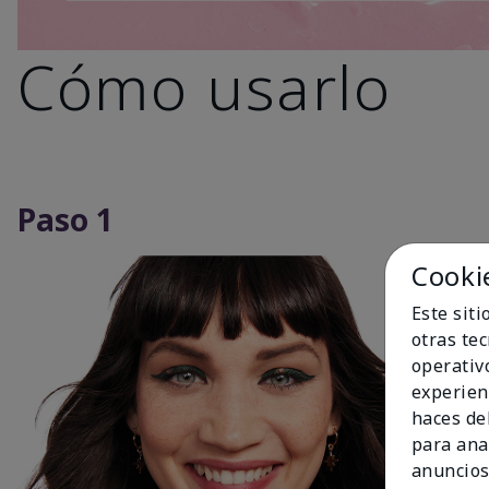
Cómo usarlo
Paso 1
Cooki
Este sit
otras te
operativ
experien
haces del
para ana
anuncios