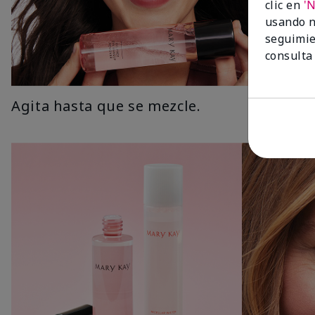
clic en
'
usando n
seguimie
consulta
Agita hasta que se mezcle.