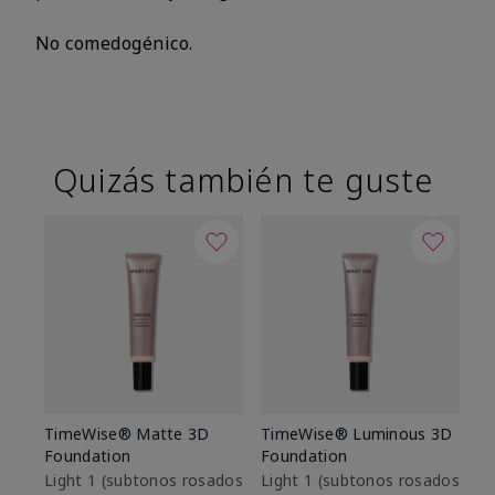
No comedogénico.
Quizás también te guste
TimeWise® Matte 3D
TimeWise® Luminous 3D
Sk
Foundation
Foundation
De
es
Light 1​ (subtonos rosados
Light 1​ (subtonos rosados