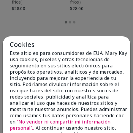
fríos)
fríos)
$9
$28.00
$28.00
Cookies
Este sitio es para consumidores de EUA. Mary Kay
usa cookies, pixeles y otras tecnologías de
seguimiento en sus sitios electrónicos para
propósitos operativos, analíticos y de mercadeo,
incluyendo para mejorar la experiencia de tu
sitio. Podríamos divulgar información sobre el
uso que haces del sitio con nuestros socios de
redes sociales, publicidad y analítica para
OPINIONES
analizar el uso que haces de nuestros sitios y
mostrarte nuestros anuncios. Puedes administrar
cómo usamos tus datos personales haciendo clic
en
'No vender ni compartir mi información
4.8
personal'.
. Al continuar usando nuestro sitio,