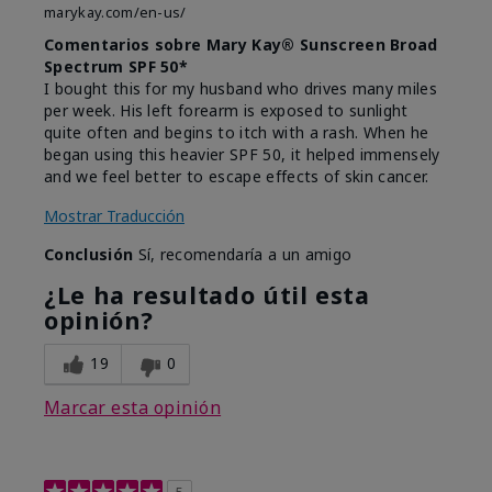
marykay.com/en-us/
Comentarios sobre Mary Kay® Sunscreen Broad
Spectrum SPF 50*
I bought this for my husband who drives many miles
per week. His left forearm is exposed to sunlight
quite often and begins to itch with a rash. When he
began using this heavier SPF 50, it helped immensely
and we feel better to escape effects of skin cancer.
Mostrar Traducción
Conclusión
Sí, recomendaría a un amigo
¿Le ha resultado útil esta
opinión?
19
0
Marcar esta opinión
5