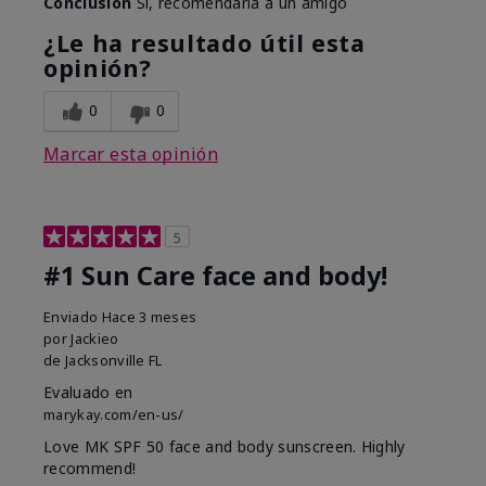
Conclusión
Sí, recomendaría a un amigo
¿Le ha resultado útil esta
opinión?
0
0
Marcar esta opinión
5
#1 Sun Care face and body!
Enviado
Hace 3 meses
por
Jackieo
de
Jacksonville FL
Evaluado en
marykay.com/en-us/
Love MK SPF 50 face and body sunscreen. Highly
recommend!