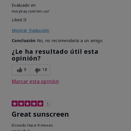
Evaluado en
marykay.com/en-us/
Liked It
Mostrar Traducción
Conclusión
No, no recomendaría a un amigo
¿Le ha resultado útil esta
opinión?
9
18
Marcar esta opinión
5
Great sunscreen
Enviado
Hace 9 meses
por
Judy k