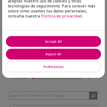
aceptas nuestro uso de cookies y otras
57 Reseñas
tecnologías de seguimiento. Para conocer más
sobre cómo usamos tus datos personales,
Escribir Una Opinión
consulta nuestra
Política de privacidad
.
95%
de los encuestados recomendaría a un amigo.
Accept All
5 estrellas
54
4 estrellas
0
Reject All
3 estrellas
1
Preferences
2 estrellas
0
1 estrella
2