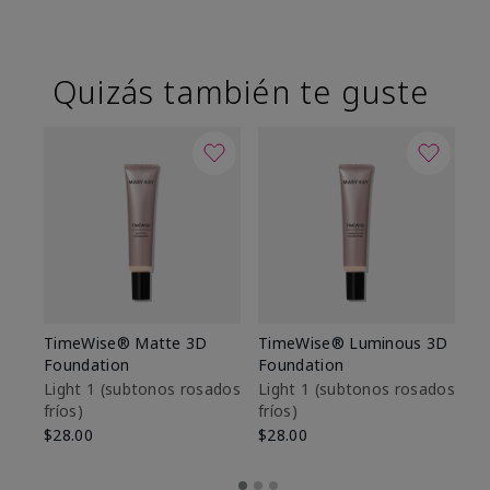
Quizás también te guste
TimeWise® Matte 3D
TimeWise® Luminous 3D
Sk
Foundation
Foundation
De
es
Light 1​ (subtonos rosados
Light 1​ (subtonos rosados
fríos)
fríos)
$9
$28.00
$28.00