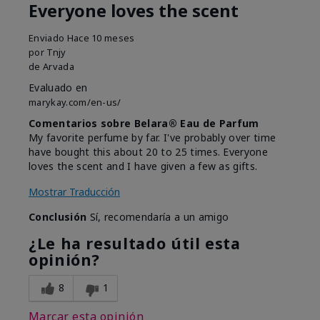
Everyone loves the scent
Enviado
Hace 10 meses
por
Tnjy
de
Arvada
Evaluado en
marykay.com/en-us/
Comentarios sobre Belara® Eau de Parfum
My favorite perfume by far. I've probably over time
have bought this about 20 to 25 times. Everyone
loves the scent and I have given a few as gifts.
Mostrar Traducción
Conclusión
Sí, recomendaría a un amigo
¿Le ha resultado útil esta
opinión?
8
1
Marcar esta opinión