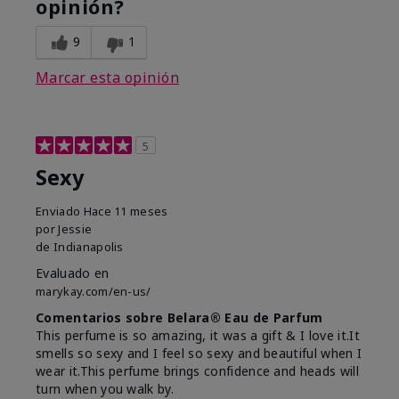
opinión?
9
1
Marcar esta opinión
5
Sexy
Enviado
Hace 11 meses
por
Jessie
de
Indianapolis
Evaluado en
marykay.com/en-us/
Comentarios sobre Belara® Eau de Parfum
This perfume is so amazing, it was a gift & I love it.It
smells so sexy and I feel so sexy and beautiful when I
wear it.This perfume brings confidence and heads will
turn when you walk by.