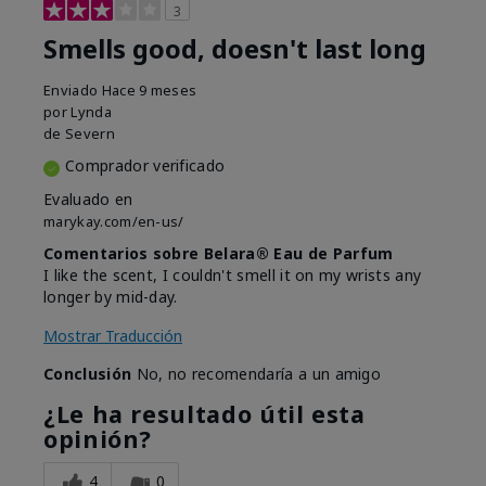
3
Smells good, doesn't last long
Enviado
Hace 9 meses
por
Lynda
de
Severn
Comprador verificado
Evaluado en
marykay.com/en-us/
Comentarios sobre Belara® Eau de Parfum
I like the scent, I couldn't smell it on my wrists any
longer by mid-day.
Mostrar Traducción
Conclusión
No, no recomendaría a un amigo
¿Le ha resultado útil esta
opinión?
4
0