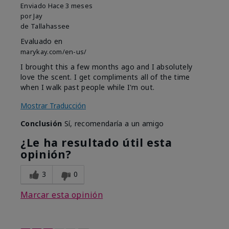
Enviado
Hace 3 meses
por
Jay
de
Tallahassee
Evaluado en
marykay.com/en-us/
I brought this a few months ago and I absolutely
love the scent. I get compliments all of the time
when I walk past people while I'm out.
Mostrar Traducción
Conclusión
Sí, recomendaría a un amigo
¿Le ha resultado útil esta
opinión?
3
0
Marcar esta opinión