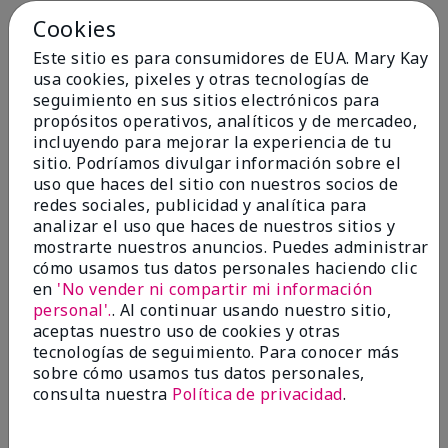
Cookies
Conclusión
Sí, recomendaría a un amigo
Este sitio es para consumidores de EUA. Mary Kay
¿Le ha resultado útil esta
usa cookies, pixeles y otras tecnologías de
opinión?
seguimiento en sus sitios electrónicos para
propósitos operativos, analíticos y de mercadeo,
4
0
incluyendo para mejorar la experiencia de tu
sitio. Podríamos divulgar información sobre el
Marcar esta opinión
uso que haces del sitio con nuestros socios de
redes sociales, publicidad y analítica para
analizar el uso que haces de nuestros sitios y
5
mostrarte nuestros anuncios. Puedes administrar
cómo usamos tus datos personales haciendo clic
Kristen
en
'No vender ni compartir mi información
personal'.
. Al continuar usando nuestro sitio,
Enviado
Hace 10 meses
aceptas nuestro uso de cookies y otras
por
Jennifer
tecnologías de seguimiento. Para conocer más
de
MECHANCSBRG
sobre cómo usamos tus datos personales,
Comprador verificado
consulta nuestra
Política de privacidad
.
Evaluado en
marykay.com/en-us/