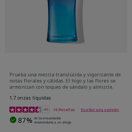
Prueba una mezcla translúcida y vigorizante de
notas florales y cálidas. El higo y las flores se
armonizan con toques de sándalo y almizcle.
1.7 onzas líquidas
Calificación de clientes de 4,5 de 5
4.6
16 Reseñas
Escribir una opinión
87%
de los encuestados
recomendaría a un amigo.