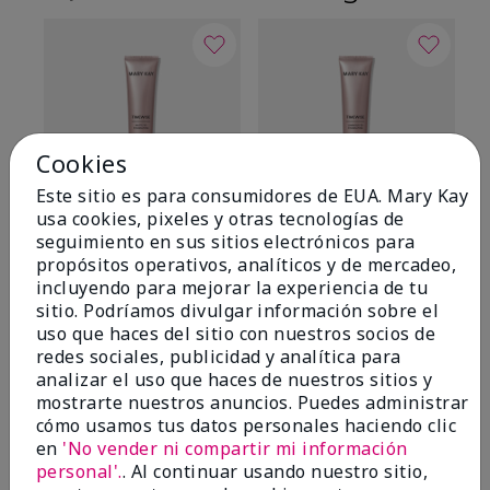
Cookies
Este sitio es para consumidores de EUA. Mary Kay
usa cookies, pixeles y otras tecnologías de
TimeWise® Matte 3D
TimeWise® Luminous 3D
Sk
seguimiento en sus sitios electrónicos para
Foundation
Foundation
De
propósitos operativos, analíticos y de mercadeo,
es
Light 1​ (subtonos rosados
Light 1​ (subtonos rosados
incluyendo para mejorar la experiencia de tu
fríos)
fríos)
$9
sitio. Podríamos divulgar información sobre el
$28.00
$28.00
uso que haces del sitio con nuestros socios de
redes sociales, publicidad y analítica para
analizar el uso que haces de nuestros sitios y
mostrarte nuestros anuncios. Puedes administrar
cómo usamos tus datos personales haciendo clic
en
'No vender ni compartir mi información
personal'.
. Al continuar usando nuestro sitio,