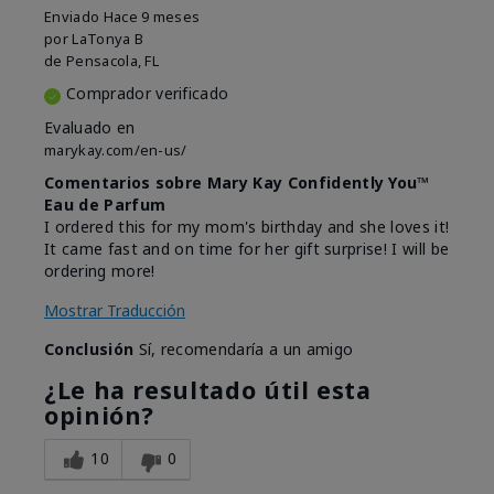
Enviado
Hace 9 meses
por
LaTonya B
de
Pensacola, FL
Comprador verificado
Evaluado en
marykay.com/en-us/
Comentarios sobre Mary Kay Confidently You™
Eau de Parfum
I ordered this for my mom's birthday and she loves it!
It came fast and on time for her gift surprise! I will be
ordering more!
Mostrar Traducción
Conclusión
Sí, recomendaría a un amigo
¿Le ha resultado útil esta
opinión?
10
0