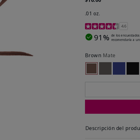
.01 oz.
Calificación de clientes 
4.6
91%
de los encuestados
recomendaría a un
Brown
Mate
seleccionado
Out of stock
Out of stock
Out of st
Out
Descripción del produ