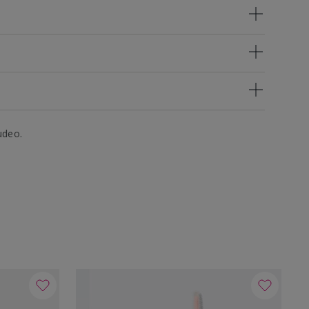
udeo.