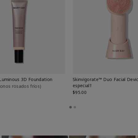
Luminous 3D Foundation
Skinvigorate™ Duo Facial Devic
especial†
btonos rosados fríos)
$95.00