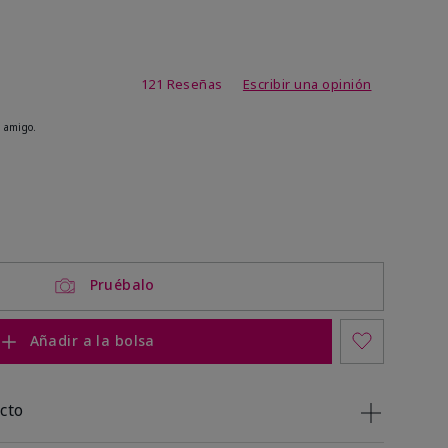
de 4,1 de 5
121 Reseñas
Escribir una opinión
 amigo.
ock
 of stock
Pruébalo
Añadir a la bolsa
cto