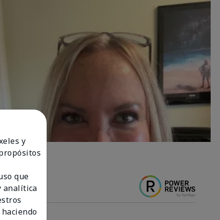
xeles y
 propósitos
 uso que
 analítica
estros
 haciendo