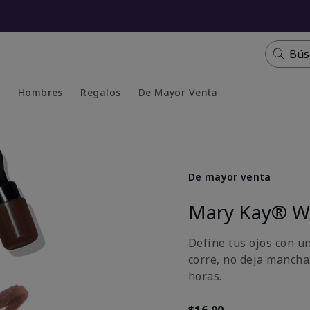
Bús
s
Hombres
Regalos
De Mayor Venta
Collapsed
Expanded
De mayor venta
Mary Kay® Wa
Define tus ojos con u
corre, no deja mancha
horas.
$16.00