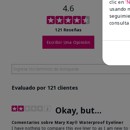
clic en
'
4.6
usando n
seguimie
consulta
121 Reseñas
Escribir Una Opinión
Evaluado por 121 clientes
Okay, but...
2
Comentarios sobre Mary Kay® Waterproof Eyeliner
I have nothing to compare this eye liner to as I am new to t