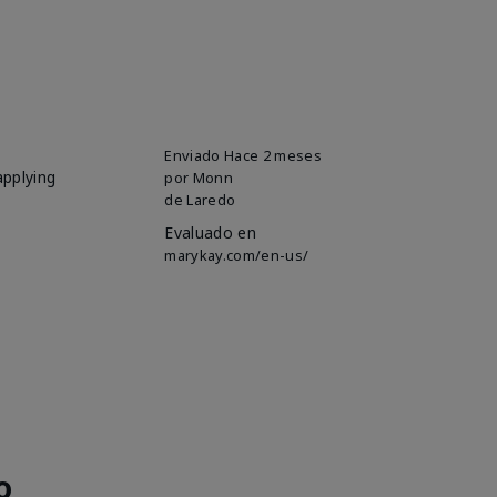
Enviado
Hace 2 meses
applying
por
Monn
de
Laredo
Evaluado en
marykay.com/en-us/
o