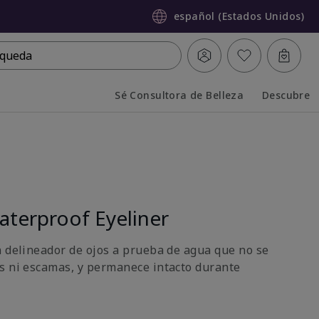
español (Estados Unidos)
queda
Sé Consultora de Belleza
Descubre
Collapsed
Expanded
terproof Eyeliner
n delineador de ojos a prueba de agua que no se
s ni escamas, y permanece intacto durante