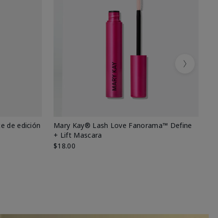
Next
e de edición
Mary Kay® Lash Love Fanorama™ Define
Ma
+ Lift Mascara
Ki
$18.00
$2