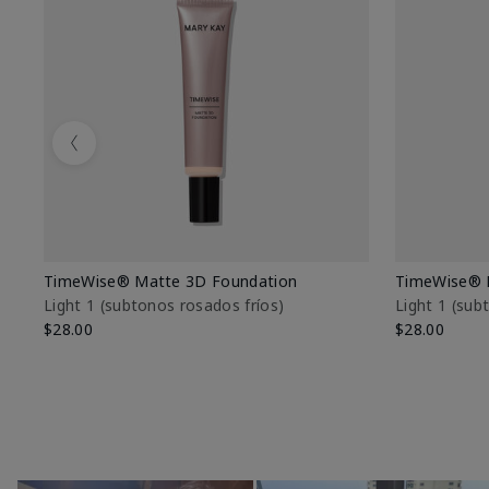
Previous
TimeWise® Matte 3D Foundation
TimeWise® 
Light 1​ (subtonos rosados fríos)
Light 1​ (su
$28.00
$28.00