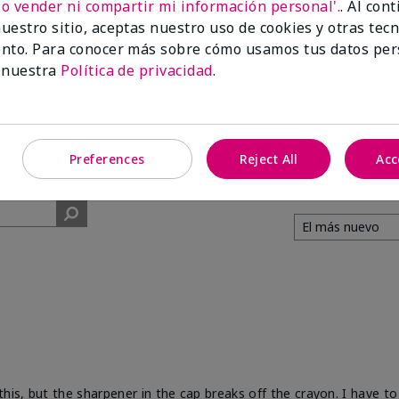
No vender ni compartir mi información personal'.
. Al con
uestro sitio, aceptas nuestro uso de cookies y otras tec
91%
nto. Para conocer más sobre cómo usamos tus datos per
 nuestra
Política de privacidad
.
de los encuestados
recomendaría a un
amigo.
Preferences
Reject All
Acc
his, but the sharpener in the cap breaks off the crayon. I have to