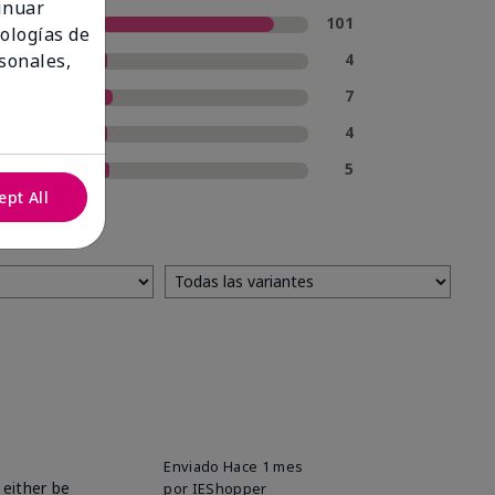
tinuar
5 estrellas
101
nologías de
4 estrellas
4
sonales,
3 estrellas
7
2 estrellas
4
1 estrella
5
ept All
Enviado
Hace 1 mes
 either be
por
IEShopper