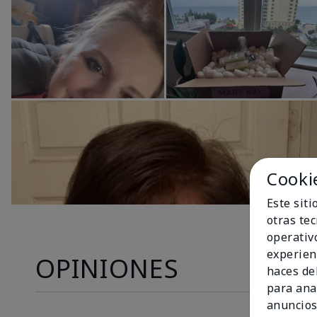
Cooki
Este sit
otras te
operativ
experien
OPINIONES
haces del
para ana
anuncios