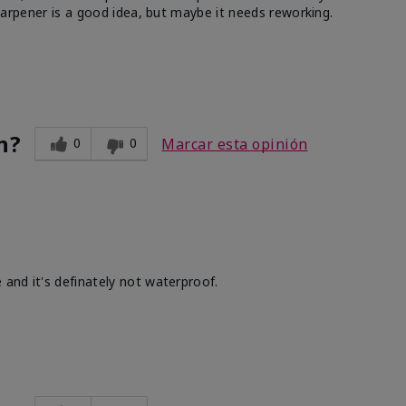
 sharpener is a good idea, but maybe it needs reworking.
n?
0
0
Marcar esta opinión
 and it's definately not waterproof.