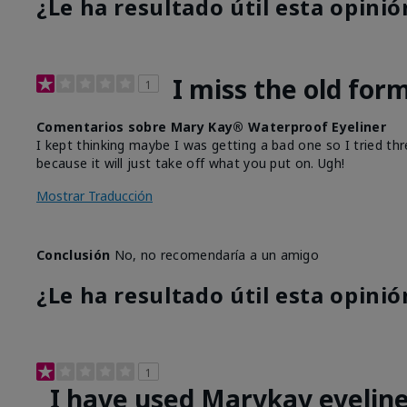
¿Le ha resultado útil esta opinió
I miss the old for
1
Comentarios sobre Mary Kay® Waterproof Eyeliner
I kept thinking maybe I was getting a bad one so I tried thr
because it will just take off what you put on. Ugh!
Mostrar Traducción
Conclusión
No, no recomendaría a un amigo
¿Le ha resultado útil esta opinió
1
I have used Marykay eyeline