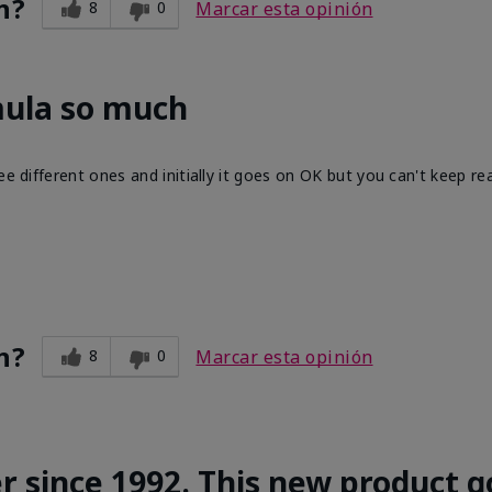
n?
8
0
Marcar esta opinión
mula so much
ee different ones and initially it goes on OK but you can't keep re
n?
8
0
Marcar esta opinión
r since 1992. This new product g