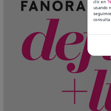
clic en
'
usando n
seguimie
consulta