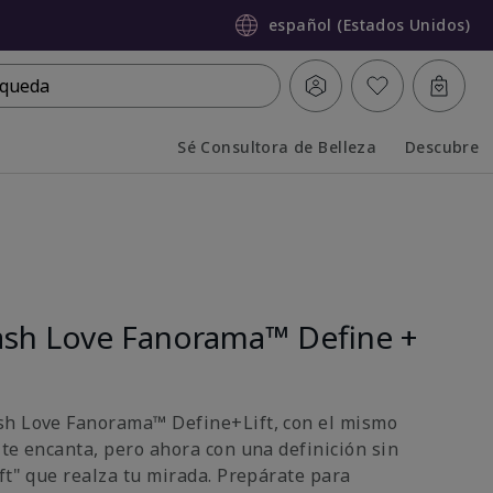
español (Estados Unidos)
queda
Sé Consultora de Belleza
Descubre
Collapsed
Expanded
sh Love Fanorama™ Define +
sh Love Fanorama™ Define+Lift, con el mismo
 te encanta, pero ahora con una definición sin
ft" que realza tu mirada. Prepárate para