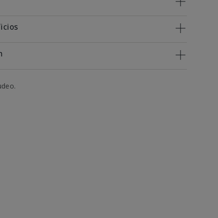
icios
n
udeo.