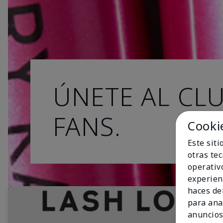
ÚNETE AL CL
FANS.
Cooki
Este sit
otras te
operativ
experien
haces del
para ana
anuncios