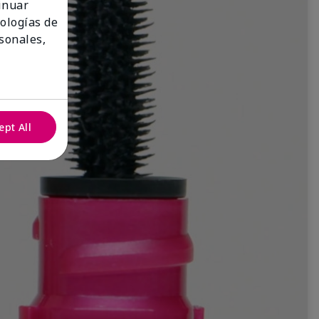
tinuar
nologías de
sonales,
ept All