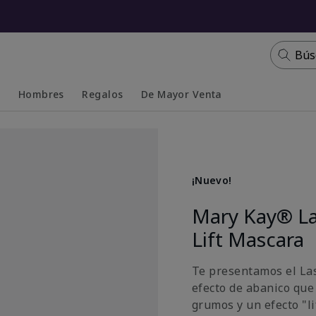
Bús
s
Hombres
Regalos
De Mayor Venta
Collapsed
Expanded
¡Nuevo!
Mary Kay® La
Lift Mascara
Te presentamos el La
efecto de abanico que
grumos y un efecto "li