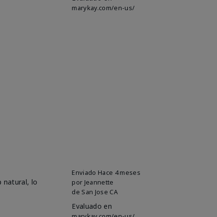
marykay.com/en-us/
Enviado
Hace 4 meses
 natural, lo
por
Jeannette
de
San Jose CA
Evaluado en
marykay.com/en-us/