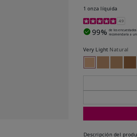
1 onza líquida
Calificación de clientes 
4.9
99%
de los encuestados
recomendaría a un
Very Light
Natural
seleccionado
Out of stock
Out of stock
Out of st
Out
Descripción del produ