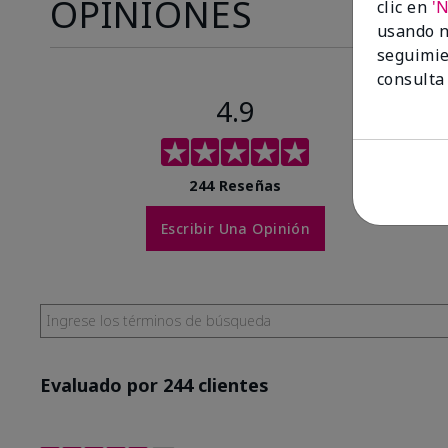
OPINIONES
clic en
'
usando n
seguimie
consulta
4.9
244 Reseñas
Escribir Una Opinión
Evaluado por 244 clientes