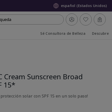
español (Estados Unidos)
queda
Sé Consultora de Belleza
Descubre
Collapsed
Expanded
C Cream Sunscreen Broad
F 15*
y protección solar con SPF 15 en un solo paso!