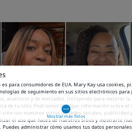
es
io es para consumidores de EUA. Mary Kay usa cookies, pi
cnologías de seguimiento en sus sitios electrónicos para
os, analíticos y de mercadeo, incluyendo para mejorar la
cia de tu sitio. Podríamos divulgar información sobre el
 sitio con nuestros socios de redes sociales, publicidad y
Mostrar más fotos
lizar el uso que haces de nuestros sitios y mostrarte nu
. Puedes administrar cómo usamos tus datos personales