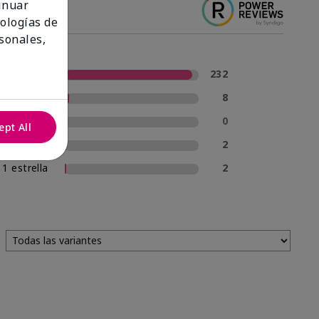
tinuar
nologías de
sonales,
5 estrellas
232
4 estrellas
8
3 estrellas
0
ept All
2 estrellas
2
1 estrella
2