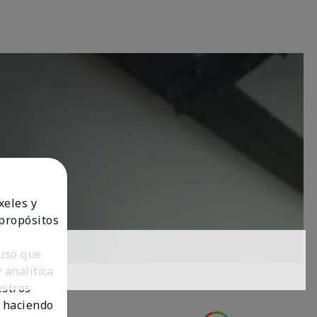
xeles y
 propósitos
 uso que
 analítica
estros
 haciendo