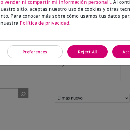
No vender ni compartir mi información personal'.
. Al con
uestro sitio, aceptas nuestro uso de cookies y otras tec
nto. Para conocer más sobre cómo usamos tus datos per
 nuestra
Política de privacidad
.
99%
Preferences
Reject All
Acc
de los encuestados
recomendaría a un
amigo.