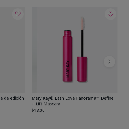
Next
e de edición
Mary Kay® Lash Love Fanorama™ Define
Ma
+ Lift Mascara
Ki
$18.00
$2