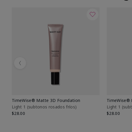
Previous
TimeWise® Matte 3D Foundation
TimeWise® 
Light 1​ (subtonos rosados fríos)
Light 1​ (su
$28.00
$28.00