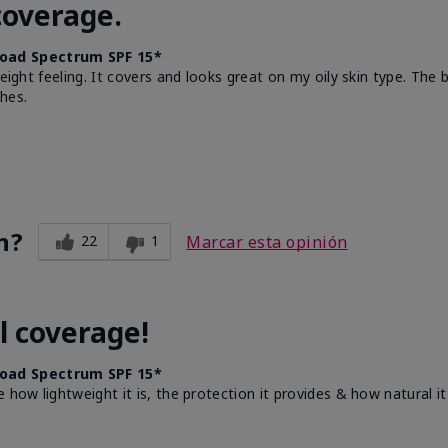
coverage.
oad Spectrum SPF 15*
weight feeling. It covers and looks great on my oily skin type. The
hes.
n?
22
1
Marcar esta opinión
l coverage!
oad Spectrum SPF 15*
e how lightweight it is, the protection it provides & how natural 