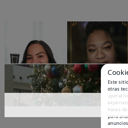
Cooki
Este sit
otras te
operativ
experien
haces del
para ana
anuncios