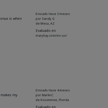
Enviado
Hace 3 meses
 bonus is when
por
Sandy G
de
Mesa, AZ
Evaluado en
marykay.com/en-us/
Enviado
Hace 4 meses
it makes my
por
MarlinC
de
Kissimmee, Florida
Evaluado en