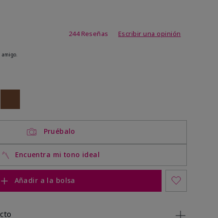
de 3,7 de 5
244 Reseñas
Escribir una opinión
 amigo.
ock
 of stock
Out of stock
Pruébalo
Encuentra mi tono ideal
Añadir a la bolsa
cto