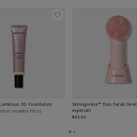
Luminous 3D Foundation
Skinvigorate™ Duo Facial Devic
especial†
btonos rosados fríos)
$95.00