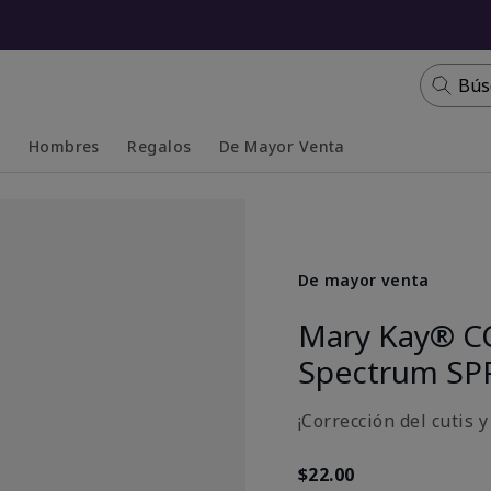
Bús
s
Hombres
Regalos
De Mayor Venta
Collapsed
Expanded
De mayor venta
Mary Kay® C
Spectrum SP
¡Corrección del cutis 
$22.00