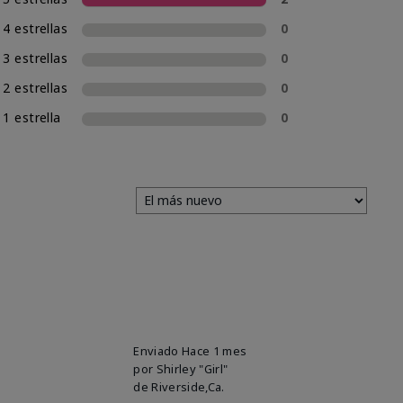
4 estrellas
0
3 estrellas
0
2 estrellas
0
1 estrella
0
Enviado
Hace 1 mes
por
Shirley "Girl"
de
Riverside,Ca.