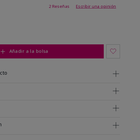
 de 5 de 5
2 Reseñas
Escribir una opinión
Añadir a la bolsa
cto
n