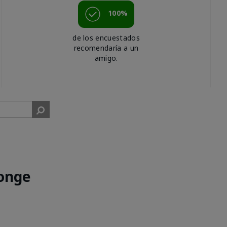
100%
de los encuestados
recomendaría a un
amigo.
onge