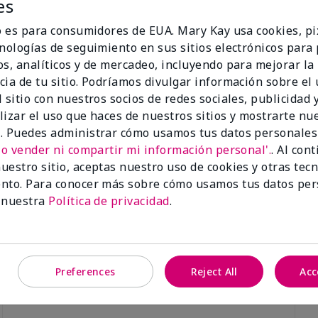
es
io es para consumidores de EUA. Mary Kay usa cookies, pi
cnologías de seguimiento en sus sitios electrónicos para
os, analíticos y de mercadeo, incluyendo para mejorar la
cia de tu sitio. Podríamos divulgar información sobre el
Luminous 3D Foundation
Skinvigorate™ Duo Facial Devic
 sitio con nuestros socios de redes sociales, publicidad y
especial†
btonos rosados fríos)
lizar el uso que haces de nuestros sitios y mostrarte nu
$95.00
. Puedes administrar cómo usamos tus datos personales
No vender ni compartir mi información personal'.
. Al con
uestro sitio, aceptas nuestro uso de cookies y otras tec
nto. Para conocer más sobre cómo usamos tus datos per
 nuestra
Política de privacidad
.
Preferences
Reject All
Acc