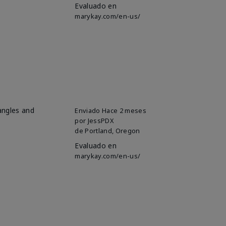
Evaluado en
marykay.com/en-us/
 angles and
Enviado
Hace 2 meses
por
JessPDX
de
Portland, Oregon
Evaluado en
marykay.com/en-us/