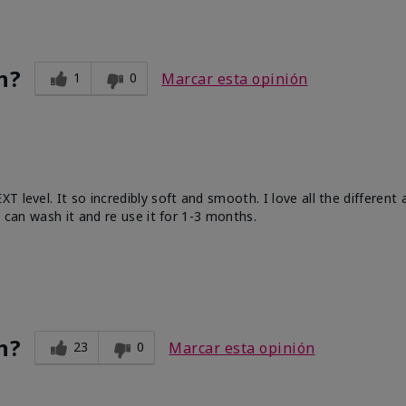
n?
1
0
Marcar esta opinión
 level. It so incredibly soft and smooth. I love all the different
u can wash it and re use it for 1-3 months.
n?
23
0
Marcar esta opinión