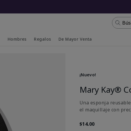
Bús
s
Hombres
Regalos
De Mayor Venta
Collapsed
Expanded
¡Nuevo!
Mary Kay® C
Una esponja reusable y
el maquillaje con pre
$14.00