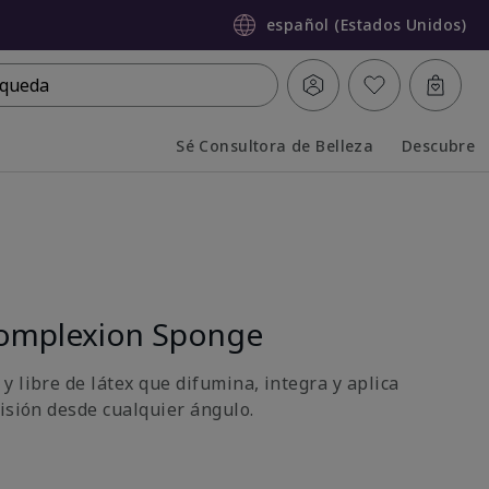
español (Estados Unidos)
queda
Sé Consultora de Belleza
Descubre
Collapsed
Expanded
omplexion Sponge
 libre de látex que difumina, integra y aplica
cisión desde cualquier ángulo.