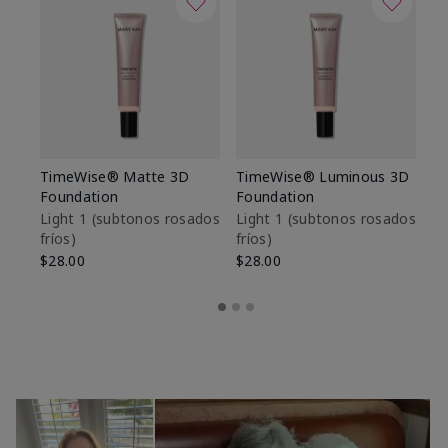
TimeWise® Matte 3D
TimeWise® Luminous 3D
Sk
Foundation
Foundation
De
es
Light 1​ (subtonos rosados
Light 1​ (subtonos rosados
fríos)
fríos)
$9
$28.00
$28.00