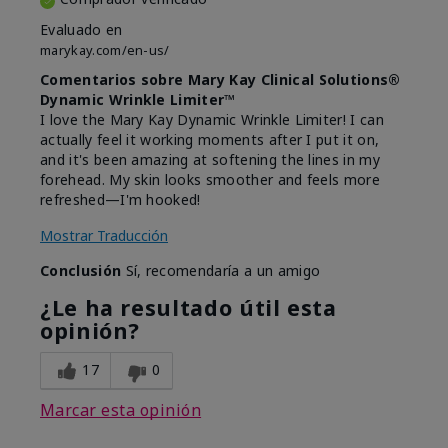
Evaluado en
marykay.com/en-us/
Comentarios sobre Mary Kay Clinical Solutions®
Dynamic Wrinkle Limiter™
I love the Mary Kay Dynamic Wrinkle Limiter! I can
actually feel it working moments after I put it on,
and it's been amazing at softening the lines in my
forehead. My skin looks smoother and feels more
refreshed—I'm hooked!
Mostrar Traducción
Conclusión
Sí, recomendaría a un amigo
¿Le ha resultado útil esta
opinión?
17
0
Marcar esta opinión