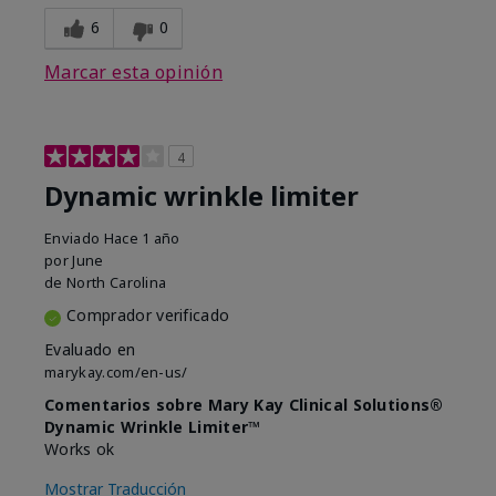
6
0
Marcar esta opinión
4
Dynamic wrinkle limiter
Enviado
Hace 1 año
por
June
de
North Carolina
Comprador verificado
Evaluado en
marykay.com/en-us/
Comentarios sobre Mary Kay Clinical Solutions®
Dynamic Wrinkle Limiter™
Works ok
Mostrar Traducción