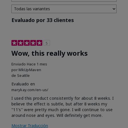
Evaluado por 33 clientes
5
Wow, this really works
Enviado
Hace 1 mes
por
MkUpMaven
de
Seattle
Evaluado en
marykay.com/en-us/
I used this product consistently for about 8 weeks. I
believe the effect is subtle, but after 8 weeks my
"11's" were pretty much gone. I will continue to use
around nose and eyes. Will definitely get more.
Mostrar Traducción