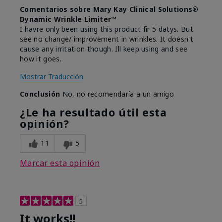
Comentarios sobre Mary Kay Clinical Solutions®
Dynamic Wrinkle Limiter™
I havre only been using this product fir 5 datys. But
see no change/ improvement in wrinkles. It doesn't
cause any irritation though. Ill keep using and see
how it goes.
Mostrar Traducción
Conclusión
No, no recomendaría a un amigo
¿Le ha resultado útil esta
opinión?
11
5
Marcar esta opinión
5
It works!!