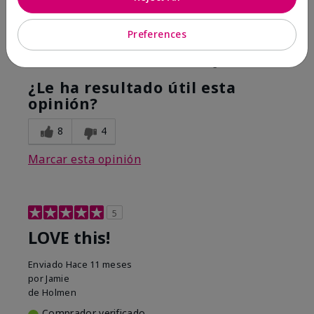
Hope it helps
Preferences
Mostrar Traducción
Conclusión
Sí, recomendaría a un amigo
¿Le ha resultado útil esta
opinión?
8
4
Marcar esta opinión
5
LOVE this!
Enviado
Hace 11 meses
por
Jamie
de
Holmen
Comprador verificado