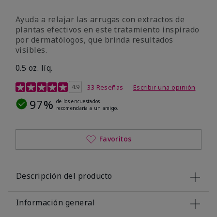
Ayuda a relajar las arrugas con extractos de
plantas efectivos en este tratamiento inspirado
por dermatólogos, que brinda resultados
visibles.
0.5 oz. líq.
Calificación de clientes de 4,9 de 5
4.9
33 Reseñas
Escribir una opinión
97%
de los encuestados
recomendaría a un amigo.
Favoritos
Descripción del producto
Información general