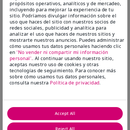
propósitos operativos, analíticos y de mercadeo,
¿Le ha resultado útil esta
incluyendo para mejorar la experiencia de tu
opinión?
sitio. Podríamos divulgar información sobre el
uso que haces del sitio con nuestros socios de
22
1
redes sociales, publicidad y analítica para
analizar el uso que haces de nuestros sitios y
Marcar esta opinión
mostrarte nuestros anuncios. Puedes administrar
cómo usamos tus datos personales haciendo clic
en
'No vender ni compartir mi información
personal'.
. Al continuar usando nuestro sitio,
5
aceptas nuestro uso de cookies y otras
Awesome
tecnologías de seguimiento. Para conocer más
sobre cómo usamos tus datos personales,
Enviado
Hace 10 meses
consulta nuestra
Política de privacidad
.
por
Judy
de
Evansville IN
Comprador verificado
Evaluado en
Accept All
marykay.com/en-us/
Comentarios sobre Mary Kay Clinical Solutions®
Reject All
Dynamic Wrinkle Limiter™