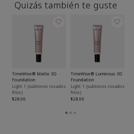
Quizás también te guste
TimeWise® Matte 3D
TimeWise® Luminous 3D
Sk
Foundation
Foundation
De
es
Light 1​ (subtonos rosados
Light 1​ (subtonos rosados
fríos)
fríos)
$9
$28.00
$28.00