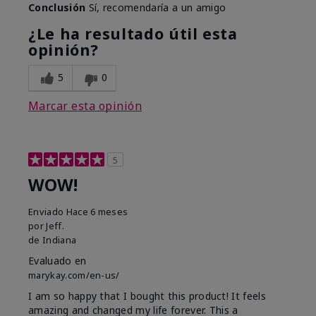
Conclusión
Sí, recomendaría a un amigo
¿Le ha resultado útil esta
opinión?
5
0
Marcar esta opinión
5
WOW!
Enviado
Hace 6 meses
por
Jeff.
de
Indiana
Evaluado en
marykay.com/en-us/
I am so happy that I bought this product! It feels
amazing and changed my life forever. This a