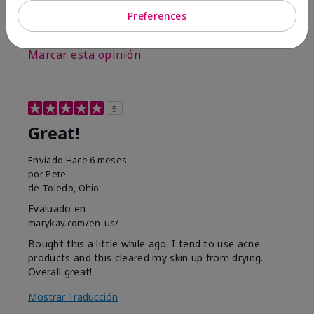
Preferences
3
0
Marcar esta opinión
5
Great!
Enviado
Hace 6 meses
por
Pete
de
Toledo, Ohio
Evaluado en
marykay.com/en-us/
Bought this a little while ago. I tend to use acne
products and this cleared my skin up from drying.
Overall great!
Mostrar Traducción