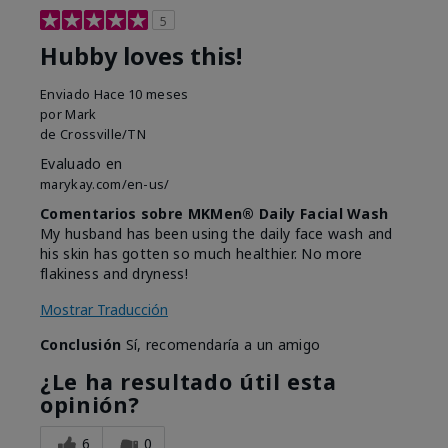
5
Hubby loves this!
Enviado
Hace 10 meses
por
Mark
de
Crossville/TN
Evaluado en
marykay.com/en-us/
Comentarios sobre MKMen® Daily Facial Wash
My husband has been using the daily face wash and
his skin has gotten so much healthier. No more
flakiness and dryness!
Mostrar Traducción
Conclusión
Sí, recomendaría a un amigo
¿Le ha resultado útil esta
opinión?
6
0