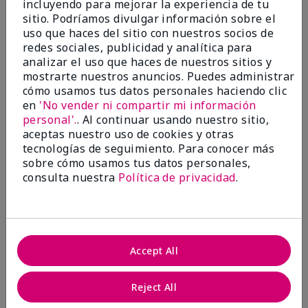
incluyendo para mejorar la experiencia de tu
5
sitio. Podríamos divulgar información sobre el
Satisfied
uso que haces del sitio con nuestros socios de
redes sociales, publicidad y analítica para
Enviado
Hace 3 meses
analizar el uso que haces de nuestros sitios y
por
Keyrone
mostrarte nuestros anuncios. Puedes administrar
de
LaBelle, FL
cómo usamos tus datos personales haciendo clic
Evaluado en
en
'No vender ni compartir mi información
marykay.com/en-us/
personal'.
. Al continuar usando nuestro sitio,
aceptas nuestro uso de cookies y otras
Since using MK products, my skin hasn't been as oily.
tecnologías de seguimiento. Para conocer más
I've received compliments that my complexion has
sobre cómo usamos tus datos personales,
improved, and most of all, my skin doesn't feel dry or
irritated after use. Moisturizers are usually hard to
consulta nuestra
Política de privacidad
.
come by, but this one is lightweight and not
overbearing or oily. Thank you so much, Mrs. Gaenelle
Tyre, for introducing me to these products!
Mostrar Traducción
Accept All
Conclusión
Sí, recomendaría a un amigo
Reject All
¿Le ha resultado útil esta
opinión?