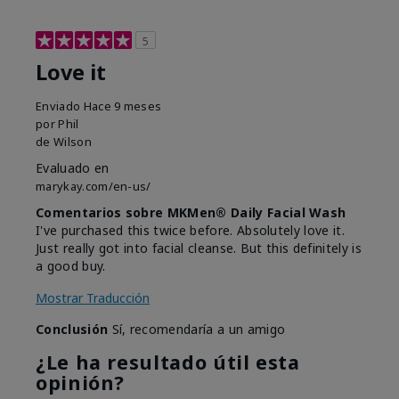
5
Love it
Enviado
Hace 9 meses
por
Phil
de
Wilson
Evaluado en
marykay.com/en-us/
Comentarios sobre MKMen® Daily Facial Wash
I've purchased this twice before. Absolutely love it.
Just really got into facial cleanse. But this definitely is
a good buy.
Mostrar Traducción
Conclusión
Sí, recomendaría a un amigo
¿Le ha resultado útil esta
opinión?