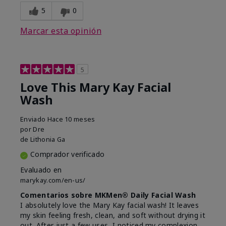
5
0
Marcar esta opinión
5
Love This Mary Kay Facial
Wash
Enviado
Hace 10 meses
por
Dre
de
Lithonia Ga
Comprador verificado
Evaluado en
marykay.com/en-us/
Comentarios sobre MKMen® Daily Facial Wash
I absolutely love the Mary Kay facial wash! It leaves
my skin feeling fresh, clean, and soft without drying it
out. After just a few uses, I noticed my complexion