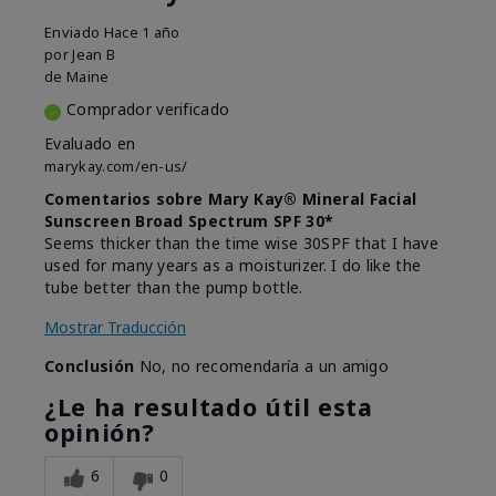
Enviado
Hace 1 año
por
Jean B
de
Maine
Comprador verificado
Evaluado en
marykay.com/en-us/
Comentarios sobre Mary Kay® Mineral Facial
Sunscreen Broad Spectrum SPF 30*
Seems thicker than the time wise 30SPF that I have
used for many years as a moisturizer. I do like the
tube better than the pump bottle.
Mostrar Traducción
Conclusión
No, no recomendaría a un amigo
¿Le ha resultado útil esta
opinión?
6
0