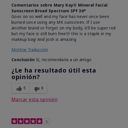
Comentarios sobre Mary Kay® Mineral Facial
Sunscreen Broad Spectrum SPF 30*
Goes on so well and my face has never once been
burned since using any MK sunscreen. If I use
another brand or forget on my body, it'll be super red
but my face is still burn free🩷 this is a staple in my
makeup bag! And Josh is amazing
Mostrar Traducción
Conclusión
Sí, recomendaría a un amigo
¿Le ha resultado útil esta
opinión?
5
0
Marcar esta opinión
5