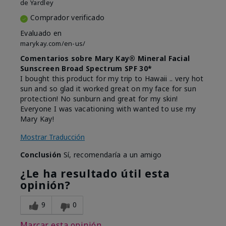
de
Yardley
Comprador verificado
Evaluado en
marykay.com/en-us/
Comentarios sobre Mary Kay® Mineral Facial
Sunscreen Broad Spectrum SPF 30*
I bought this product for my trip to Hawaii .. very hot
sun and so glad it worked great on my face for sun
protection! No sunburn and great for my skin!
Everyone I was vacationing with wanted to use my
Mary Kay!
Mostrar Traducción
Conclusión
Sí, recomendaría a un amigo
¿Le ha resultado útil esta
opinión?
9
0
Marcar esta opinión