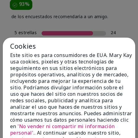
93%
de los encuestados recomendaría a un amigo.
5 estrellas
24
4 estrellas
4
Cookies
3 estrellas
0
Este sitio es para consumidores de EUA. Mary Kay
usa cookies, pixeles y otras tecnologías de
2 estrellas
2
seguimiento en sus sitios electrónicos para
1 estrella
0
propósitos operativos, analíticos y de mercadeo,
incluyendo para mejorar la experiencia de tu
sitio. Podríamos divulgar información sobre el
uso que haces del sitio con nuestros socios de
Tipo De Piel
Filtrar
redes sociales, publicidad y analítica para
reseñas
analizar el uso que haces de nuestros sitios y
por
mostrarte nuestros anuncios. Puedes administrar
Tipo
cómo usamos tus datos personales haciendo clic
de
en
'No vender ni compartir mi información
piel
personal'.
. Al continuar usando nuestro sitio,