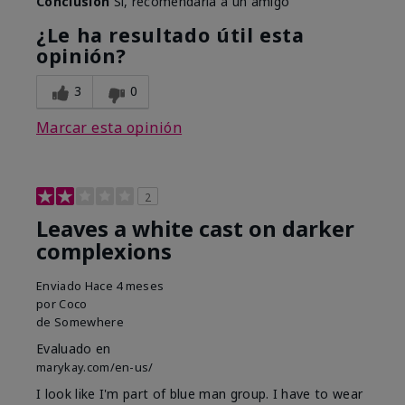
Conclusión
Sí, recomendaría a un amigo
¿Le ha resultado útil esta
opinión?
3
0
Marcar esta opinión
2
Leaves a white cast on darker
complexions
Enviado
Hace 4 meses
por
Coco
de
Somewhere
Evaluado en
marykay.com/en-us/
I look like I'm part of blue man group. I have to wear