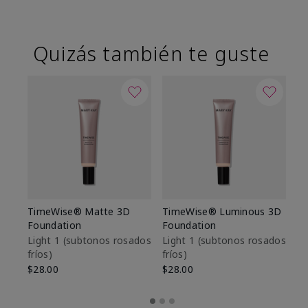
Quizás también te guste
TimeWise® Matte 3D
TimeWise® Luminous 3D
Sk
Foundation
Foundation
De
es
Light 1​ (subtonos rosados
Light 1​ (subtonos rosados
fríos)
fríos)
$9
$28.00
$28.00