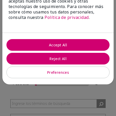
aceptas nuestro uso de cookies y otras
57 Reseñas
tecnologías de seguimiento. Para conocer más
sobre cómo usamos tus datos personales,
Escribir Una Opinión
consulta nuestra
Política de privacidad
.
95%
de los encuestados recomendaría a un amigo.
Accept All
5 estrellas
54
4 estrellas
0
Reject All
3 estrellas
1
Preferences
2 estrellas
0
1 estrella
2