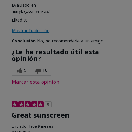
Evaluado en
marykay.com/en-us/
Liked It
Mostrar Traducción
Conclusión
No, no recomendaría a un amigo
¿Le ha resultado útil esta
opinión?
9
18
Marcar esta opinión
5
Great sunscreen
Enviado
Hace 9 meses
por
Judy k