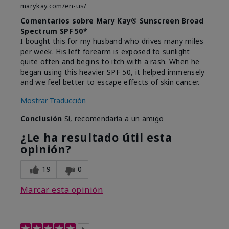
marykay.com/en-us/
Comentarios sobre Mary Kay® Sunscreen Broad
Spectrum SPF 50*
I bought this for my husband who drives many miles
per week. His left forearm is exposed to sunlight
quite often and begins to itch with a rash. When he
began using this heavier SPF 50, it helped immensely
and we feel better to escape effects of skin cancer.
Mostrar Traducción
Conclusión
Sí, recomendaría a un amigo
¿Le ha resultado útil esta
opinión?
19
0
Marcar esta opinión
5