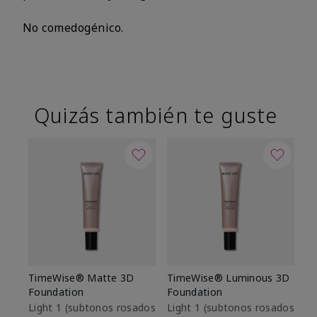
No comedogénico.
Quizás también te guste
TimeWise® Matte 3D
TimeWise® Luminous 3D
Sk
Foundation
Foundation
De
es
Light 1​ (subtonos rosados
Light 1​ (subtonos rosados