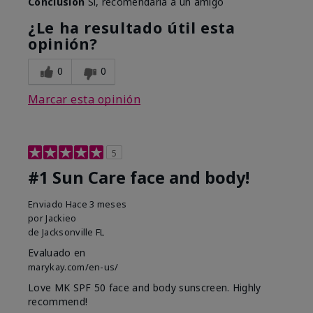
Conclusión
Sí, recomendaría a un amigo
¿Le ha resultado útil esta
opinión?
0
0
Marcar esta opinión
5
#1 Sun Care face and body!
Enviado
Hace 3 meses
por
Jackieo
de
Jacksonville FL
Evaluado en
marykay.com/en-us/
Love MK SPF 50 face and body sunscreen. Highly
recommend!