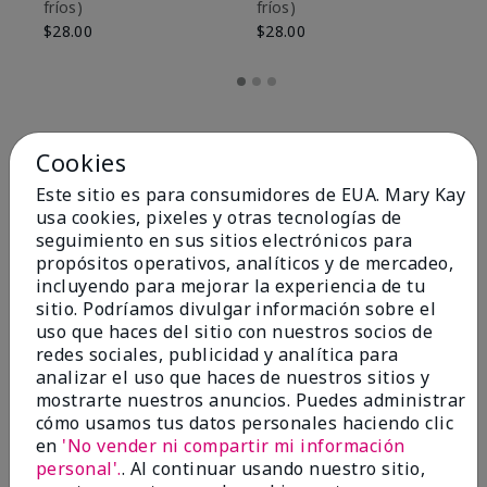
fríos)
fríos)
$9
$28.00
$28.00
Cookies
Este sitio es para consumidores de EUA. Mary Kay
usa cookies, pixeles y otras tecnologías de
seguimiento en sus sitios electrónicos para
propósitos operativos, analíticos y de mercadeo,
incluyendo para mejorar la experiencia de tu
sitio. Podríamos divulgar información sobre el
uso que haces del sitio con nuestros socios de
redes sociales, publicidad y analítica para
OPINIONES
analizar el uso que haces de nuestros sitios y
mostrarte nuestros anuncios. Puedes administrar
cómo usamos tus datos personales haciendo clic
en
'No vender ni compartir mi información
4.8
personal'.
. Al continuar usando nuestro sitio,