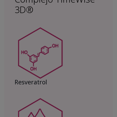
3D®
Resveratrol