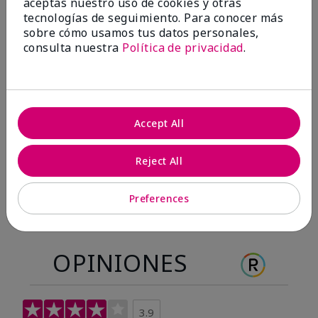
aceptas nuestro uso de cookies y otras
Antes & después
tecnologías de seguimiento. Para conocer más
sobre cómo usamos tus datos personales,
consulta nuestra
Política de privacidad
.
Antes
Después
Antes
Después
Accept All
Reject All
Preferences
OPINIONES
3.9