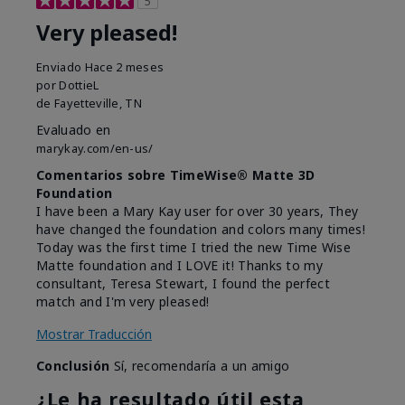
5
Very pleased!
Enviado
Hace 2 meses
por
DottieL
de
Fayetteville, TN
Evaluado en
marykay.com/en-us/
Comentarios sobre TimeWise® Matte 3D
Foundation
I have been a Mary Kay user for over 30 years, They
have changed the foundation and colors many times!
Today was the first time I tried the new Time Wise
Matte foundation and I LOVE it! Thanks to my
consultant, Teresa Stewart, I found the perfect
match and I'm very pleased!
Mostrar Traducción
Conclusión
Sí, recomendaría a un amigo
¿Le ha resultado útil esta