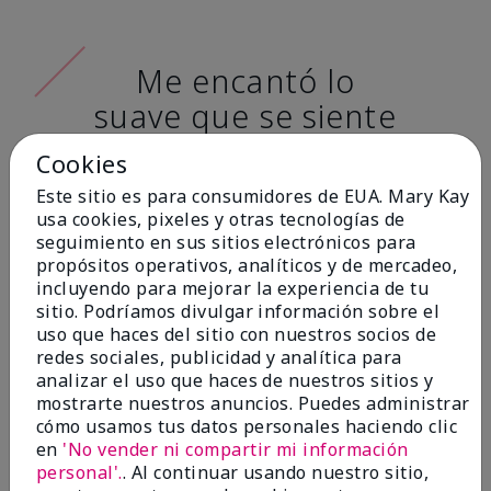
Me encantó lo
suave que se siente
al aplicarla. Tiene
Cookies
un acabado mate
Este sitio es para consumidores de EUA. Mary Kay
muy bonito y no se
usa cookies, pixeles y otras tecnologías de
seguimiento en sus sitios electrónicos para
siente pastosa en la
propósitos operativos, analíticos y de mercadeo,
piel. (tono de piel:
incluyendo para mejorar la experiencia de tu
sitio. Podríamos divulgar información sobre el
claro)
uso que haces del sitio con nuestros socios de
redes sociales, publicidad y analítica para
Ailime A., Tampa, Fla.
analizar el uso que haces de nuestros sitios y
mostrarte nuestros anuncios. Puedes administrar
cómo usamos tus datos personales haciendo clic
en
'No vender ni compartir mi información
personal'.
. Al continuar usando nuestro sitio,