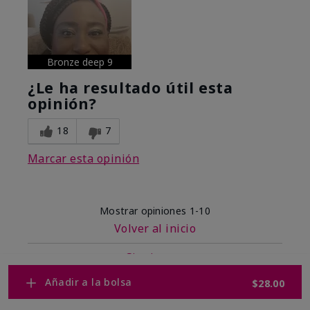
Bronze deep 9
¿Le ha resultado útil esta
opinión?
18
7
Marcar esta opinión
Mostrar opiniones
1-10
Volver al inicio
Siguiente
»
Añadir a la bolsa
$28.00