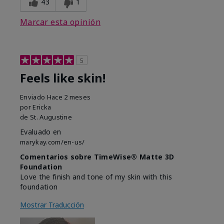
43
1
Marcar esta opinión
5
Feels like skin!
Enviado
Hace 2 meses
por
Ericka
de
St. Augustine
Evaluado en
marykay.com/en-us/
Comentarios sobre TimeWise® Matte 3D
Foundation
Love the finish and tone of my skin with this
foundation
Mostrar Traducción