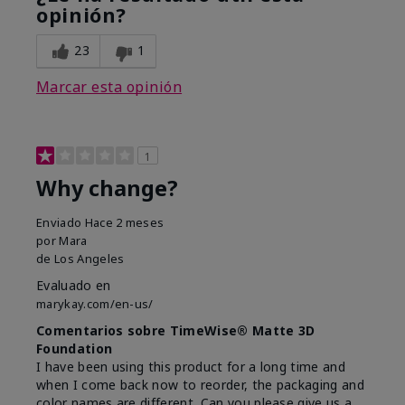
opinión?
23
1
Marcar esta opinión
1
Why change?
Enviado
Hace 2 meses
por
Mara
de
Los Angeles
Evaluado en
marykay.com/en-us/
Comentarios sobre TimeWise® Matte 3D
Foundation
I have been using this product for a long time and
when I come back now to reorder, the packaging and
color names are different. Can you please give us a