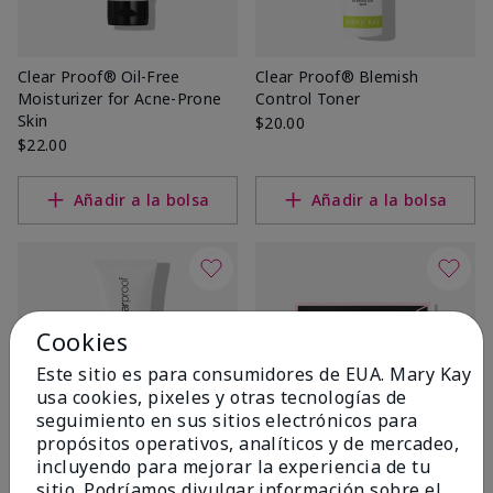
Clear Proof® Oil-Free
Clear Proof® Blemish
Moisturizer for Acne-Prone
Control Toner
Skin
$20.00
$22.00
Añadir a la bolsa
Añadir a la bolsa
Cookies
Este sitio es para consumidores de EUA. Mary Kay
usa cookies, pixeles y otras tecnologías de
seguimiento en sus sitios electrónicos para
propósitos operativos, analíticos y de mercadeo,
incluyendo para mejorar la experiencia de tu
Clear Proof® Acne
Beauty Blotters® Oil-
sitio. Podríamos divulgar información sobre el