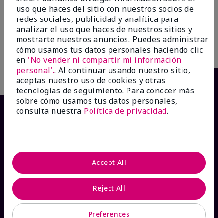
Treatment Gel*
Absorbing Tissues
uso que haces del sitio con nuestros socios de
$14.00
$10.00
redes sociales, publicidad y analítica para
analizar el uso que haces de nuestros sitios y
mostrarte nuestros anuncios. Puedes administrar
cómo usamos tus datos personales haciendo clic
Añadir a la bolsa
Añadir a la bolsa
en
'No vender ni compartir mi información
personal'.
. Al continuar usando nuestro sitio,
aceptas nuestro uso de cookies y otras
tecnologías de seguimiento. Para conocer más
sobre cómo usamos tus datos personales,
consulta nuestra
Política de privacidad
.
Accept All
¿CÓMO PODEMOS AYUDAR?
Reject All
Recibe e-mails
Preferences