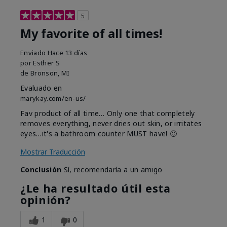
5
My favorite of all times!
Enviado
Hace 13 días
por
Esther S
de
Bronson, MI
Evaluado en
marykay.com/en-us/
Fav product of all time… Only one that completely
removes everything, never dries out skin, or irritates
eyes…it's a bathroom counter MUST have! 🙂
Mostrar Traducción
Conclusión
Sí, recomendaría a un amigo
¿Le ha resultado útil esta
opinión?
1
0