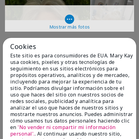
Mostrar más fotos
OPINIONES
Cookies
Este sitio es para consumidores de EUA. Mary Kay
usa cookies, pixeles y otras tecnologías de
4.9
seguimiento en sus sitios electrónicos para
propósitos operativos, analíticos y de mercadeo,
299 Reseñas
incluyendo para mejorar la experiencia de tu
sitio. Podríamos divulgar información sobre el
Escribir Una Opinión
uso que haces del sitio con nuestros socios de
redes sociales, publicidad y analítica para
99%
analizar el uso que haces de nuestros sitios y
mostrarte nuestros anuncios. Puedes administrar
de los encuestados recomendaría a un amigo.
cómo usamos tus datos personales haciendo clic
en
'No vender ni compartir mi información
personal'.
. Al continuar usando nuestro sitio,
5 estrellas
287