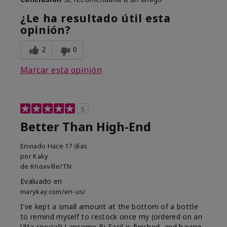
¿Le ha resultado útil esta
opinión?
2
0
Marcar esta opinión
5
Better Than High-End
Enviado
Hace 17 días
por
Kaky
de
Knoxville/TN
Evaluado en
marykay.com/en-us/
I've kept a small amount at the bottom of a bottle
to remind myself to restock once my (ordered on an
Ulta special) Lancome Bi Facil is finished, and having