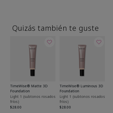
Quizás también te guste
TimeWise® Matte 3D
TimeWise® Luminous 3D
Sk
Foundation
Foundation
De
es
Light 1​ (subtonos rosados
Light 1​ (subtonos rosados
fríos)
fríos)
$9
$28.00
$28.00