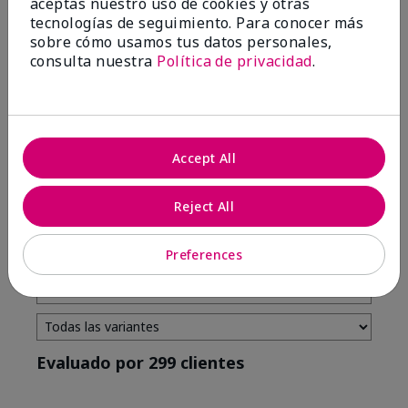
aceptas nuestro uso de cookies y otras
tecnologías de seguimiento. Para conocer más
4 estrellas
7
sobre cómo usamos tus datos personales,
3 estrellas
2
consulta nuestra
Política de privacidad
.
2 estrellas
0
1 estrella
3
Accept All
Tono De Piel
Filtrar
Reject All
reseñas
por
Tono
Preferences
de
piel
Evaluado por 299 clientes