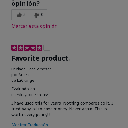
opinión?
5
0
Marcar esta opinión
5
Favorite product.
Enviado
Hace 2 meses
por
Andre
de
LaGrange
Evaluado en
marykay.com/en-us/
I have used this for years. Nothing compares to it. I
tried baby oil to save money. Never again. This is
worth every penny!!!
Mostrar Traducción