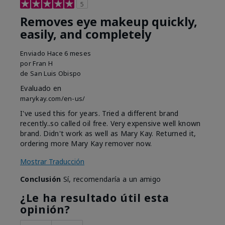
5
Removes eye makeup quickly,
easily, and completely
Enviado
Hace 6 meses
por
Fran H
de
San Luis Obispo
Evaluado en
marykay.com/en-us/
I've used this for years. Tried a different brand
recently..so called oil free. Very expensive well known
brand. Didn't work as well as Mary Kay. Returned it,
ordering more Mary Kay remover now.
Mostrar Traducción
Conclusión
Sí, recomendaría a un amigo
¿Le ha resultado útil esta
opinión?