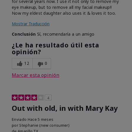
for several years now. I use it not only to remove my
eye makeup, but to remove all my facial makeup!!
Now my eldest daughter also uses it & loves it too.
Mostrar Traducción
Conclusión
Sí, recomendaría a un amigo
¿Le ha resultado útil esta
opinión?
12
0
Marcar esta opinión
4
Out with old, in with Mary Kay
Enviado
Hace 5 meses
por
Stephanie (new consumer)
de
Amarillo,TX