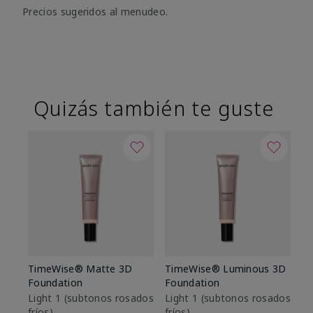
Precios sugeridos al menudeo.
Quizás también te guste
TimeWise® Matte 3D
TimeWise® Luminous 3D
Sk
Foundation
Foundation
De
es
Light 1​ (subtonos rosados
Light 1​ (subtonos rosados
fríos)
fríos)
$9