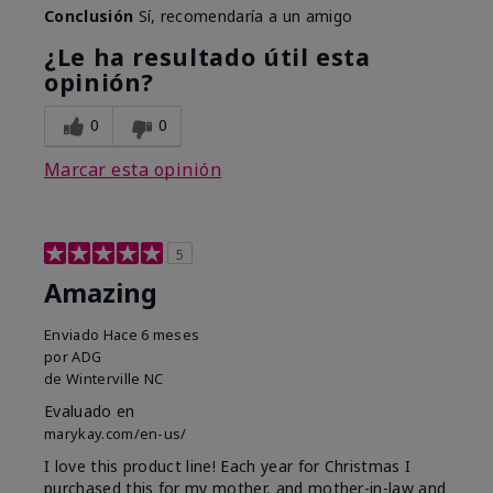
Conclusión
Sí, recomendaría a un amigo
¿Le ha resultado útil esta
opinión?
0
0
Marcar esta opinión
5
Amazing
Enviado
Hace 6 meses
por
ADG
de
Winterville NC
Evaluado en
marykay.com/en-us/
I love this product line! Each year for Christmas I
purchased this for my mother, and mother-in-law and