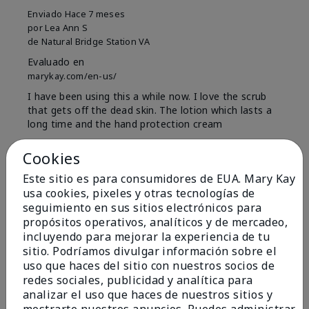
Enviado
Hace 7 meses
por
Lea Ann S
de
Natural Bridge Station VA
Evaluado en
marykay.com/en-us/
I have been using this a while now. I love the scrub
that gets off the dead skin. The lotion which lasts a
long time and the hand protection cream
Mostrar Traducción
Cookies
Conclusión
Sí, recomendaría a un amigo
Este sitio es para consumidores de EUA. Mary Kay
usa cookies, pixeles y otras tecnologías de
¿Le ha resultado útil esta
seguimiento en sus sitios electrónicos para
opinión?
propósitos operativos, analíticos y de mercadeo,
incluyendo para mejorar la experiencia de tu
15
0
sitio. Podríamos divulgar información sobre el
uso que haces del sitio con nuestros socios de
Marcar esta opinión
redes sociales, publicidad y analítica para
analizar el uso que haces de nuestros sitios y
mostrarte nuestros anuncios. Puedes administrar