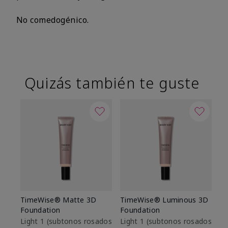
No comedogénico.
Quizás también te guste
TimeWise® Matte 3D
TimeWise® Luminous 3D
Sk
Foundation
Foundation
De
es
Light 1​ (subtonos rosados
Light 1​ (subtonos rosados