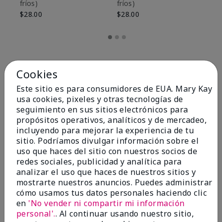
fríos)
fríos)
$9
$28.00
$28.00
Cookies
Este sitio es para consumidores de EUA. Mary Kay
usa cookies, pixeles y otras tecnologías de
seguimiento en sus sitios electrónicos para
propósitos operativos, analíticos y de mercadeo,
incluyendo para mejorar la experiencia de tu
sitio. Podríamos divulgar información sobre el
uso que haces del sitio con nuestros socios de
redes sociales, publicidad y analítica para
OPINIONES
analizar el uso que haces de nuestros sitios y
mostrarte nuestros anuncios. Puedes administrar
cómo usamos tus datos personales haciendo clic
en
'No vender ni compartir mi información
4.8
personal'.
. Al continuar usando nuestro sitio,