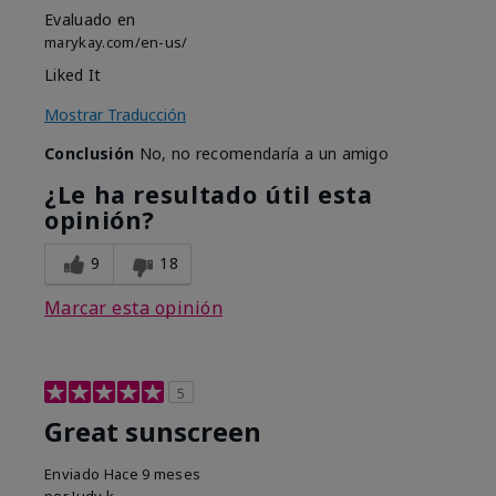
Evaluado en
marykay.com/en-us/
Liked It
Mostrar Traducción
Conclusión
No, no recomendaría a un amigo
¿Le ha resultado útil esta
opinión?
9
18
Marcar esta opinión
5
Great sunscreen
Enviado
Hace 9 meses
por
Judy k