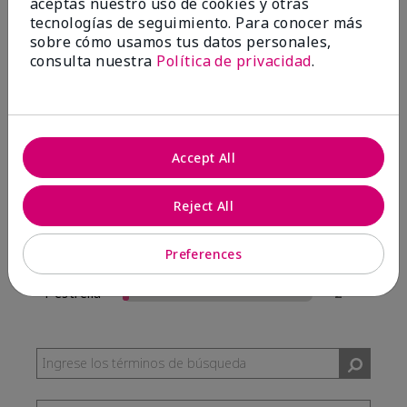
aceptas nuestro uso de cookies y otras
57 Reseñas
tecnologías de seguimiento. Para conocer más
sobre cómo usamos tus datos personales,
Escribir Una Opinión
consulta nuestra
Política de privacidad
.
95%
de los encuestados recomendaría a un amigo.
Accept All
5 estrellas
54
4 estrellas
0
Reject All
3 estrellas
1
Preferences
2 estrellas
0
1 estrella
2