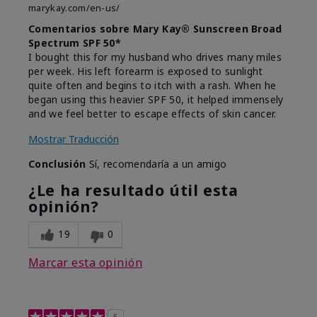
marykay.com/en-us/
Comentarios sobre Mary Kay® Sunscreen Broad
Spectrum SPF 50*
I bought this for my husband who drives many miles
per week. His left forearm is exposed to sunlight
quite often and begins to itch with a rash. When he
began using this heavier SPF 50, it helped immensely
and we feel better to escape effects of skin cancer.
Mostrar Traducción
Conclusión
Sí, recomendaría a un amigo
¿Le ha resultado útil esta
opinión?
19
0
Marcar esta opinión
5