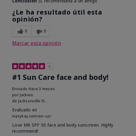
Conclusión
Sí, recomendaría a un amigo
¿Le ha resultado útil esta
opinión?
0
0
Marcar esta opinión
5
#1 Sun Care face and body!
Enviado
Hace 3 meses
por
Jackieo
de
Jacksonville FL
Evaluado en
marykay.com/en-us/
Love MK SPF 50 face and body sunscreen. Highly
recommend!