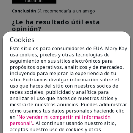
radiation.
Conclusión
Sí, recomendaría a un amigo
¿Le ha resultado útil esta
opinión?
Cookies
6
0
Este sitio es para consumidores de EUA. Mary Kay
Marcar esta opinión
usa cookies, pixeles y otras tecnologías de
seguimiento en sus sitios electrónicos para
propósitos operativos, analíticos y de mercadeo,
incluyendo para mejorar la experiencia de tu
5
sitio. Podríamos divulgar información sobre el
Great Night time emollient
uso que haces del sitio con nuestros socios de
redes sociales, publicidad y analítica para
Enviado
Hace 2 meses
analizar el uso que haces de nuestros sitios y
por
Sonia G
mostrarte nuestros anuncios. Puedes administrar
de
Chicago'Il
cómo usamos tus datos personales haciendo clic
en
'No vender ni compartir mi información
Evaluado en
personal'.
. Al continuar usando nuestro sitio,
marykay.com/en-us/
aceptas nuestro uso de cookies y otras
I use the product on my Dad, after dialysis his skin