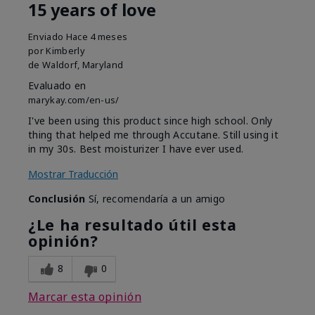
15 years of love
Enviado
Hace 4 meses
por
Kimberly
de
Waldorf, Maryland
Evaluado en
marykay.com/en-us/
I've been using this product since high school. Only
thing that helped me through Accutane. Still using it
in my 30s. Best moisturizer I have ever used.
Mostrar Traducción
Conclusión
Sí, recomendaría a un amigo
¿Le ha resultado útil esta
opinión?
8
0
Marcar esta opinión