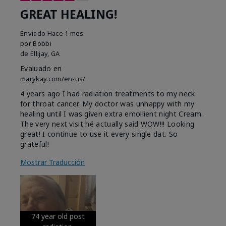
GREAT HEALING!
Enviado
Hace 1 mes
por
Bobbi
de
Ellijay, GA
Evaluado en
marykay.com/en-us/
4 years ago I had radiation treatments to my neck
for throat cancer. My doctor was unhappy with my
healing until I was given extra emollient night Cream.
The very next visit hé actually said WOW!!! Looking
great! I continue to use it every single dat. So
grateful!
Mostrar Traducción
74 year old post