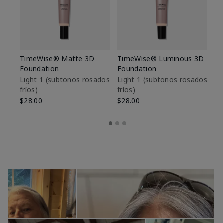
TimeWise® Matte 3D
TimeWise® Luminous 3D
Sk
Foundation
Foundation
De
es
Light 1​ (subtonos rosados
Light 1​ (subtonos rosados
fríos)
fríos)
$9
$28.00
$28.00