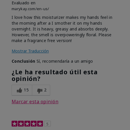
Evaluado en
marykay.com/en-us/
I love how this moisturizer makes my hands feel in
the morning after a I smother it on my hands
overnight. It is heavy, greasy and absorbs deeply.
However, the smell is overpoweringly floral. Please
make a fragrance free version!
Mostrar Traducción
Conclusión
Sí, recomendaría a un amigo
¿Le ha resultado útil esta
opinión?
15
2
Marcar esta opinión
5