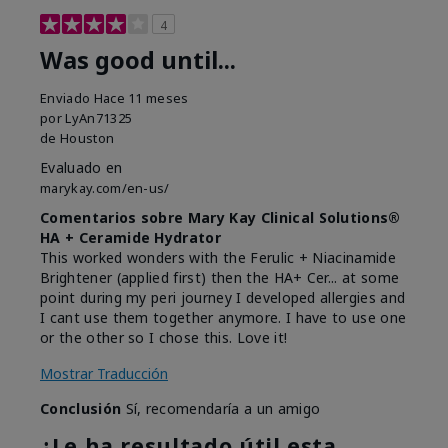
4
Was good until...
Enviado
Hace 11 meses
por
LyAn71325
de
Houston
Evaluado en
marykay.com/en-us/
Comentarios sobre Mary Kay Clinical Solutions®
HA + Ceramide Hydrator
This worked wonders with the Ferulic + Niacinamide
Brightener (applied first) then the HA+ Cer... at some
point during my peri journey I developed allergies and
I cant use them together anymore. I have to use one
or the other so I chose this. Love it!
Mostrar Traducción
Conclusión
Sí, recomendaría a un amigo
¿Le ha resultado útil esta