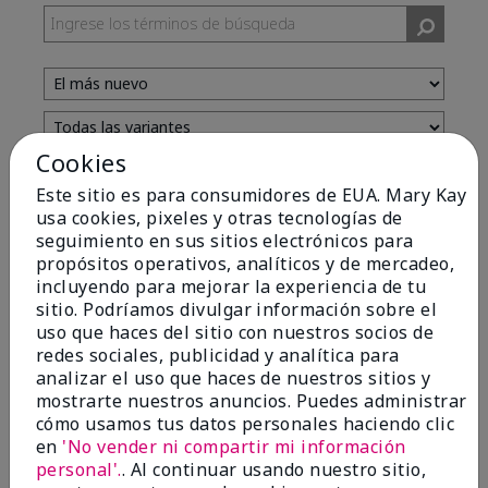
Cookies
Evaluado por 13 clientes
Este sitio es para consumidores de EUA. Mary Kay
usa cookies, pixeles y otras tecnologías de
seguimiento en sus sitios electrónicos para
5
propósitos operativos, analíticos y de mercadeo,
incluyendo para mejorar la experiencia de tu
Yeh! I really works
sitio. Podríamos divulgar información sobre el
uso que haces del sitio con nuestros socios de
Enviado
Hace 4 meses
redes sociales, publicidad y analítica para
por
Char
analizar el uso que haces de nuestros sitios y
de
Detroit, Mi
mostrarte nuestros anuncios. Puedes administrar
Evaluado en
cómo usamos tus datos personales haciendo clic
marykay.com/en-us/
en
'No vender ni compartir mi información
I ski all winter and since adding this to my progam
personal'.
. Al continuar usando nuestro sitio,