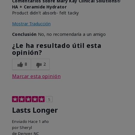
Comentarios sobre Mary Kay Clinical Solutions®
HA + Ceramide Hydrator
Product didn't absorb- felt tacky
Mostrar Traducción
Conclusión
No, no recomendaría a un amigo
¿Le ha resultado útil esta
opinión?
8
2
Marcar esta opinión
5
Lasts Longer
Enviado
Hace 1 año
por
Sheryl
de
Denver, NC