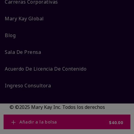
Carreras Corporativas
Mary Kay Global
Blog
Sala De Prensa
Acuerdo De Licencia De Contenido
Ingreso Consultora
© ©2025 Mary Kay Inc. Todos los derechos
reservados.
No vender/Preferencias de cookies
Añadir a la bolsa
$40.00
Código DSA/Queja al Código
Términos
Privacidad
Transparencia en CA
Accesibilidad
Cambiar país