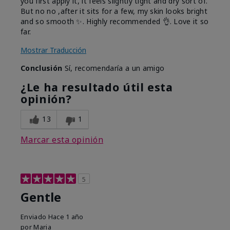
you first apply it, it feels slightly tight and dry sort of.
But no no ,after it sits for a few, my skin looks bright
and so smooth ✨️. Highly recommended 👌. Love it so
far.
Mostrar Traducción
Conclusión
Sí, recomendaría a un amigo
¿Le ha resultado útil esta
opinión?
13
1
Marcar esta opinión
5
Gentle
Enviado
Hace 1 año
por
Maria