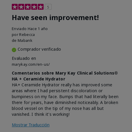
5
Have seen improvement!
Enviado
Hace 1 año
por
Rebecca
de
Mabank
Comprador verificado
Evaluado en
marykay.com/en-us/
Comentarios sobre Mary Kay Clinical Solutions®
HA + Ceramide Hydrator
HA+ Ceramide Hydrator really has improved some
areas where I had persistent discoloration or
bumpiness on my face. Bumps that had literally been
there for years, have diminished noticeably. A broken
blood vessel on the tip of my nose has all but
vanished. I think it's working!
Mostrar Traducción