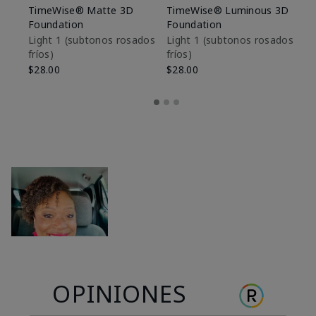
TimeWise® Matte 3D
TimeWise® Luminous 3D
Sk
Foundation
Foundation
De
es
Light 1​ (subtonos rosados
Light 1​ (subtonos rosados
fríos)
fríos)
$9
$28.00
$28.00
OPINIONES