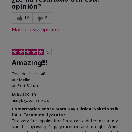
opinión?
14
2
Marcar esta opinión
5
Amazing!!!
Enviado
Hace 1 año
por
Mellie
de
Port St Lucie
Evaluado en
marykay.com/en-us/
Comentarios sobre Mary Kay Clinical Solutions®
HA + Ceramide Hydrator
The very first application I noticed a difference in my
skin. It is glowing. I apply morning and at night. When