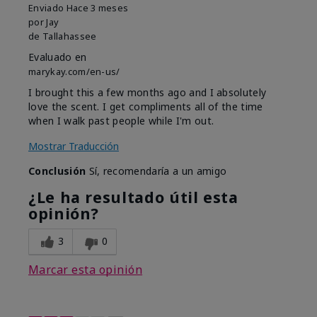
Enviado
Hace 3 meses
por
Jay
de
Tallahassee
Evaluado en
marykay.com/en-us/
I brought this a few months ago and I absolutely
love the scent. I get compliments all of the time
when I walk past people while I'm out.
Mostrar Traducción
Conclusión
Sí, recomendaría a un amigo
¿Le ha resultado útil esta
opinión?
3
0
Marcar esta opinión