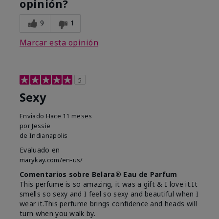
opinión?
9
1
Marcar esta opinión
5
Sexy
Enviado
Hace 11 meses
por
Jessie
de
Indianapolis
Evaluado en
marykay.com/en-us/
Comentarios sobre Belara® Eau de Parfum
This perfume is so amazing, it was a gift & I love it.It
smells so sexy and I feel so sexy and beautiful when I
wear it.This perfume brings confidence and heads will
turn when you walk by.