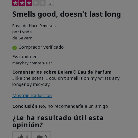
3
Smells good, doesn't last long
Enviado
Hace 9 meses
por
Lynda
de
Severn
Comprador verificado
Evaluado en
marykay.com/en-us/
Comentarios sobre Belara® Eau de Parfum
I like the scent, I couldn't smell it on my wrists any
longer by mid-day.
Mostrar Traducción
Conclusión
No, no recomendaría a un amigo
¿Le ha resultado útil esta
opinión?
4
0