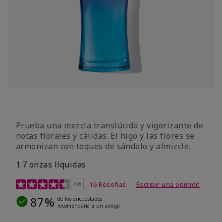
Prueba una mezcla translúcida y vigorizante de
notas florales y cálidas. El higo y las flores se
armonizan con toques de sándalo y almizcle.
1.7 onzas líquidas
Calificación de clientes de 4,5 de 5
4.6
16 Reseñas
Escribir una opinión
87%
de los encuestados
recomendaría a un amigo.