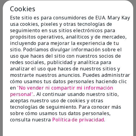
Cookies
Conclusión
Sí, recomendaría a un amigo
Este sitio es para consumidores de EUA. Mary Kay
¿Le ha resultado útil esta
usa cookies, pixeles y otras tecnologías de
opinión?
seguimiento en sus sitios electrónicos para
propósitos operativos, analíticos y de mercadeo,
4
0
incluyendo para mejorar la experiencia de tu
sitio. Podríamos divulgar información sobre el
Marcar esta opinión
uso que haces del sitio con nuestros socios de
redes sociales, publicidad y analítica para
analizar el uso que haces de nuestros sitios y
5
mostrarte nuestros anuncios. Puedes administrar
cómo usamos tus datos personales haciendo clic
Kristen
en
'No vender ni compartir mi información
personal'.
. Al continuar usando nuestro sitio,
Enviado
Hace 10 meses
aceptas nuestro uso de cookies y otras
por
Jennifer
tecnologías de seguimiento. Para conocer más
de
MECHANCSBRG
sobre cómo usamos tus datos personales,
Comprador verificado
consulta nuestra
Política de privacidad
.
Evaluado en
marykay.com/en-us/