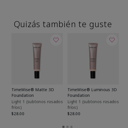
Quizás también te guste
TimeWise® Matte 3D
TimeWise® Luminous 3D
Sk
Foundation
Foundation
De
es
Light 1​ (subtonos rosados
Light 1​ (subtonos rosados
fríos)
fríos)
$9
$28.00
$28.00