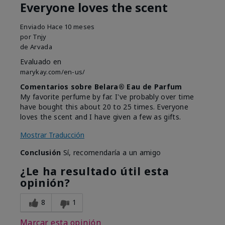
Everyone loves the scent
Enviado
Hace 10 meses
por
Tnjy
de
Arvada
Evaluado en
marykay.com/en-us/
Comentarios sobre Belara® Eau de Parfum
My favorite perfume by far. I've probably over time
have bought this about 20 to 25 times. Everyone
loves the scent and I have given a few as gifts.
Mostrar Traducción
Conclusión
Sí, recomendaría a un amigo
¿Le ha resultado útil esta
opinión?
8
1
Marcar esta opinión