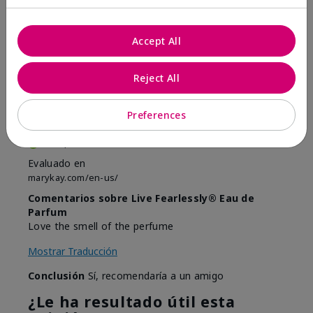
Accept All
5
Love product.
Reject All
Enviado
Hace 9 meses
por
Akriley
Preferences
de
Columbus
Comprador verificado
Evaluado en
marykay.com/en-us/
Comentarios sobre Live Fearlessly® Eau de
Parfum
Love the smell of the perfume
Mostrar Traducción
Conclusión
Sí, recomendaría a un amigo
¿Le ha resultado útil esta