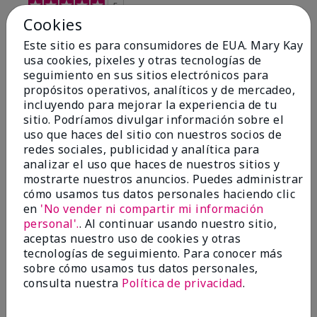
5
Cookies
My favorite
Este sitio es para consumidores de EUA. Mary Kay
Enviado
Hace 5 meses
usa cookies, pixeles y otras tecnologías de
por
AmandaG
seguimiento en sus sitios electrónicos para
de
Odessa, Texas
propósitos operativos, analíticos y de mercadeo,
incluyendo para mejorar la experiencia de tu
Evaluado en
sitio. Podríamos divulgar información sobre el
marykay.com/en-us/
uso que haces del sitio con nuestros socios de
This is one of my favorite scents from Mary Kay. I
redes sociales, publicidad y analítica para
love it! I get so many compliments when I wear it.
analizar el uso que haces de nuestros sitios y
mostrarte nuestros anuncios. Puedes administrar
Mostrar Traducción
cómo usamos tus datos personales haciendo clic
Conclusión
Sí, recomendaría a un amigo
en
'No vender ni compartir mi información
personal'.
. Al continuar usando nuestro sitio,
¿Le ha resultado útil esta
aceptas nuestro uso de cookies y otras
opinión?
tecnologías de seguimiento. Para conocer más
sobre cómo usamos tus datos personales,
4
0
consulta nuestra
Política de privacidad
.
Marcar esta opinión