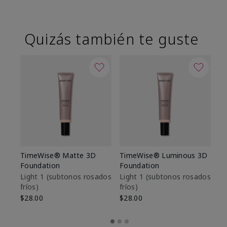
Quizás también te guste
TimeWise® Matte 3D
TimeWise® Luminous 3D
Sk
Foundation
Foundation
De
es
Light 1​ (subtonos rosados
Light 1​ (subtonos rosados
fríos)
fríos)
$9
$28.00
$28.00