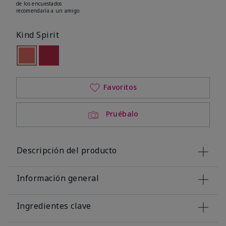
de los encuestados
recomendaría a un amigo.
Kind Spirit
seleccionado
Out of stock
Out of stock
Favoritos
Pruébalo
Descripción del producto
Información general
Ingredientes clave