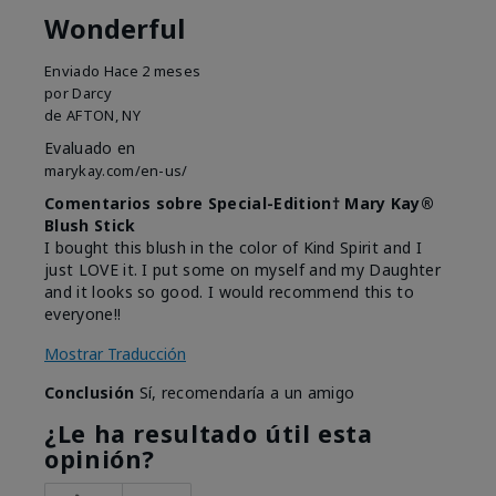
Wonderful
Enviado
Hace 2 meses
por
Darcy
de
AFTON, NY
Evaluado en
marykay.com/en-us/
Comentarios sobre Special-Edition† Mary Kay®
Blush Stick
I bought this blush in the color of Kind Spirit and I
just LOVE it. I put some on myself and my Daughter
and it looks so good. I would recommend this to
everyone!!
Mostrar Traducción
Conclusión
Sí, recomendaría a un amigo
¿Le ha resultado útil esta
opinión?