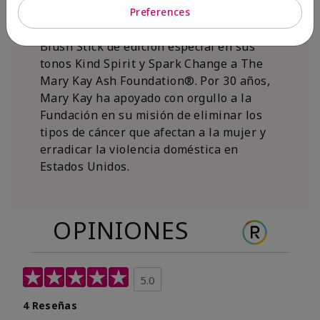
al 15 de noviembre de 2026, Mary Kay Inc.
Preferences
donará $1 de cada venta del Mary Kay®
Blush Stick de edición especial en sus
tonos Kind Spirit y Spark Change a The
Mary Kay Ash Foundation®. Por 30 años,
Mary Kay ha apoyado con orgullo a la
Fundación en su misión de eliminar los
tipos de cáncer que afectan a la mujer y
erradicar la violencia doméstica en
Estados Unidos.
OPINIONES
5.0
4 Reseñas