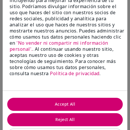
incluyendo para mejorar la experiencia de tu
investigación contra el cáncer, erradicar
sitio. Podríamos divulgar información sobre el
la violencia doméstica, promover el
uso que haces del sitio con nuestros socios de
empoderamiento económico y
redes sociales, publicidad y analítica para
transformar comunidades.
analizar el uso que haces de nuestros sitios y
mostrarte nuestros anuncios. Puedes administrar
cómo usamos tus datos personales haciendo clic
en
'No vender ni compartir mi información
personal'.
. Al continuar usando nuestro sitio,
aceptas nuestro uso de cookies y otras
tecnologías de seguimiento. Para conocer más
sobre cómo usamos tus datos personales,
consulta nuestra
Política de privacidad
.
Juntas hacemos la diferencia.
Accept All
Únete al programa global El rosa cambia
vidas® de Mary Kay y ayuda a cambiar la
Reject All
vida de mujeres y sus familias en todo el
mundo. En Estados Unidos, del 26 de abril