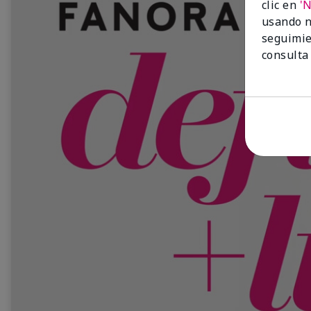
clic en
'
usando n
seguimie
consulta