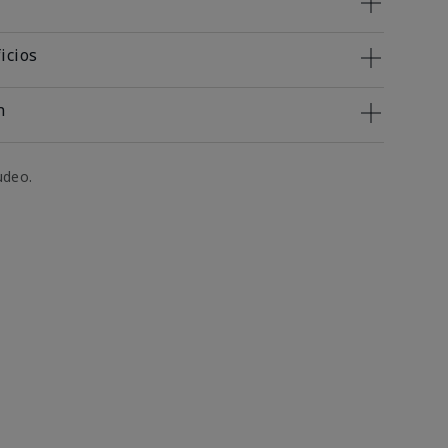
icios
n
udeo.