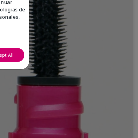
tinuar
nologías de
sonales,
ept All