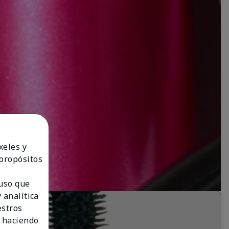
xeles y
 propósitos
 uso que
 analítica
estros
 haciendo