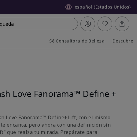
español (Estados Unidos)
queda
Sé Consultora de Belleza
Descubre
Collapsed
Expanded
sh Love Fanorama™ Define +
sh Love Fanorama™ Define+Lift, con el mismo
 te encanta, pero ahora con una definición sin
ft" que realza tu mirada. Prepárate para