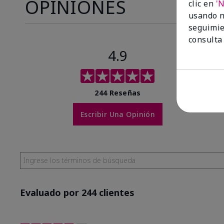
OPINIONES
clic en
'
usando n
seguimie
consulta
4.9
244 Reseñas
Escribir Una Opinión
Evaluado por 244 clientes