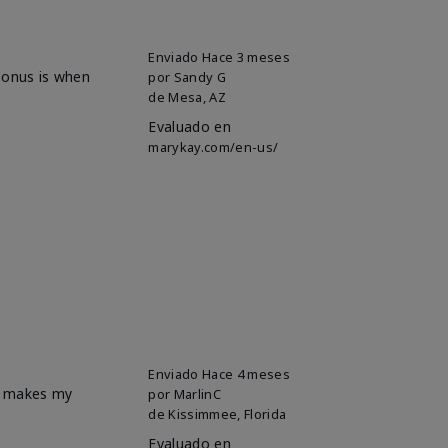
Enviado
Hace 3 meses
 bonus is when
por
Sandy G
de
Mesa, AZ
Evaluado en
marykay.com/en-us/
Enviado
Hace 4 meses
it makes my
por
MarlinC
de
Kissimmee, Florida
Evaluado en