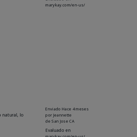
marykay.com/en-us/
Enviado
Hace 4 meses
 natural, lo
por
Jeannette
de
San Jose CA
Evaluado en
marykay.com/en-us/