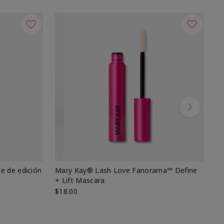
Next
e de edición
Mary Kay® Lash Love Fanorama™ Define
Ma
+ Lift Mascara
Ki
$18.00
$2