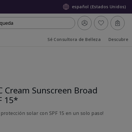
español (Estados Unidos)
queda
Sé Consultora de Belleza
Descubre
Collapsed
Expanded
C Cream Sunscreen Broad
F 15*
y protección solar con SPF 15 en un solo paso!