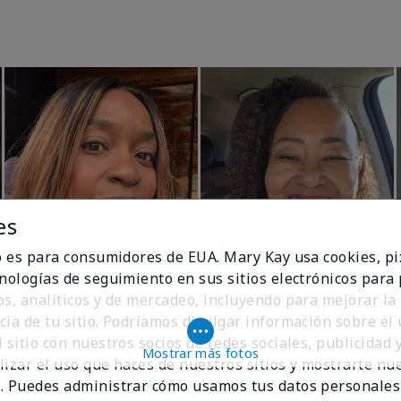
es
io es para consumidores de EUA. Mary Kay usa cookies, pi
cnologías de seguimiento en sus sitios electrónicos para
os, analíticos y de mercadeo, incluyendo para mejorar la
cia de tu sitio. Podríamos divulgar información sobre el
 sitio con nuestros socios de redes sociales, publicidad y
Mostrar más fotos
lizar el uso que haces de nuestros sitios y mostrarte nu
. Puedes administrar cómo usamos tus datos personales