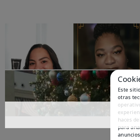
Cooki
Este sit
otras te
operativ
experien
haces del
para ana
anuncios