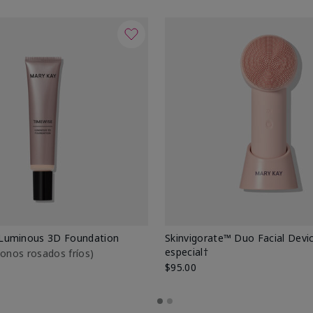
Luminous 3D Foundation
Skinvigorate™ Duo Facial Devic
especial†
btonos rosados fríos)
$95.00