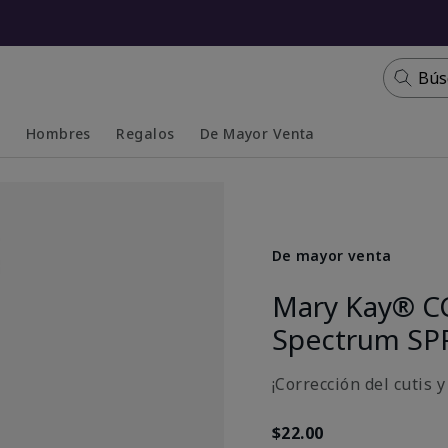
Bús
s
Hombres
Regalos
De Mayor Venta
Collapsed
Expanded
De mayor venta
Mary Kay® C
Spectrum SP
¡Corrección del cutis 
$22.00