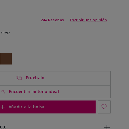
de 3,7 de 5
244 Reseñas
Escribir una opinión
 amigo.
ock
 of stock
Out of stock
Pruébalo
Encuentra mi tono ideal
Añadir a la bolsa
cto