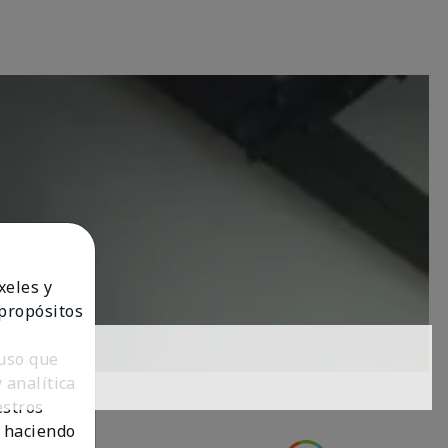
xeles y
 propósitos
 uso que
 analítica
estros
 haciendo