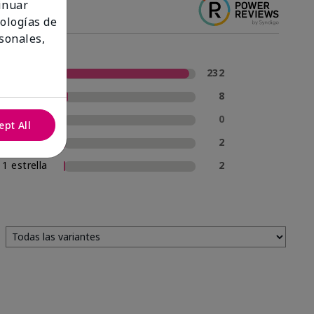
tinuar
nologías de
sonales,
5 estrellas
232
4 estrellas
8
3 estrellas
0
ept All
2 estrellas
2
1 estrella
2