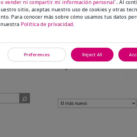
No vender ni compartir mi información personal'.
. Al con
uestro sitio, aceptas nuestro uso de cookies y otras tec
nto. Para conocer más sobre cómo usamos tus datos per
 nuestra
Política de privacidad
.
99%
Preferences
Reject All
Acc
de los encuestados
recomendaría a un
amigo.