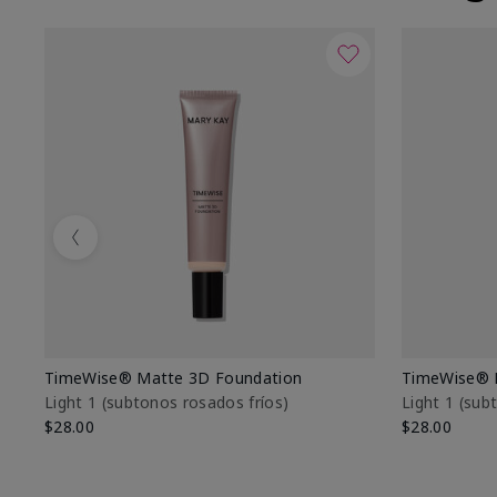
Previous
TimeWise® Matte 3D Foundation
TimeWise® 
Light 1​ (subtonos rosados fríos)
Light 1​ (su
$28.00
$28.00