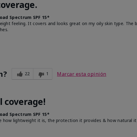
coverage.
oad Spectrum SPF 15*
weight feeling. It covers and looks great on my oily skin type. The
hes.
n?
22
1
Marcar esta opinión
l coverage!
oad Spectrum SPF 15*
e how lightweight it is, the protection it provides & how natural 