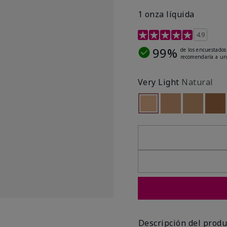
1 onza líquida
Calificación de clientes 
4.9
99%
de los encuestados
recomendaría a un
Very Light
Natural
seleccionado
Out of stock
Out of stock
Out of st
Out
Descripción del produ