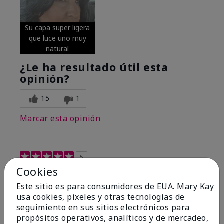
Su capa super ligera
que luce uno muy
natural
¿Le ha resultado útil esta
opinión?
15
1
Marcar esta opinión
5
Cookies
Excellent
Este sitio es para consumidores de EUA. Mary Kay
Enviado
Hace 4 meses
usa cookies, pixeles y otras tecnologías de
por
Coverly
seguimiento en sus sitios electrónicos para
de
Columbia Missouri
propósitos operativos, analíticos y de mercadeo,