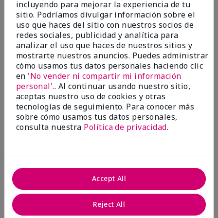
incluyendo para mejorar la experiencia de tu
Evaluado en
sitio. Podríamos divulgar información sobre el
marykay.com/en-us/
uso que haces del sitio con nuestros socios de
Comentarios sobre Mary Kay® CC Cream
redes sociales, publicidad y analítica para
Sunscreen Broad Spectrum SPF 15*
analizar el uso que haces de nuestros sitios y
I have been wearing the cc cream for 8 years now. I
mostrarte nuestros anuncios. Puedes administrar
absolutely love it. Its not cakey it's not heavy and it
cómo usamos tus datos personales haciendo clic
blends effortlessly. I get compliments all the time.
en
'No vender ni compartir mi información
10/10 I definitely recommend.
personal'.
. Al continuar usando nuestro sitio,
Mostrar Traducción
aceptas nuestro uso de cookies y otras
tecnologías de seguimiento. Para conocer más
sobre cómo usamos tus datos personales,
consulta nuestra
Política de privacidad
.
Walking in victory
Conclusión
Sí, recomendaría a un amigo
Accept All
¿Le ha resultado útil esta
opinión?
Reject All