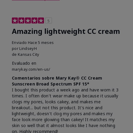
5
Amazing lightweight CC cream
Enviado
Hace 5 meses
por
LindseyH
de
Kansas City
Evaluado en
marykay.com/en-us/
Comentarios sobre Mary Kay® CC Cream
Sunscreen Broad Spectrum SPF 15*
I bought this product a week ago and have worn it 3
times. I often don't wear make up because it usually
clogs my pores, looks cakey, and makes me
breakout... but not this product. It's nice and
lightweight, doesn't clog my pores and makes my
face look more glowing than cakey! It matches my
skin so well that it almost looks like I have nothing
on. Highly recommend!