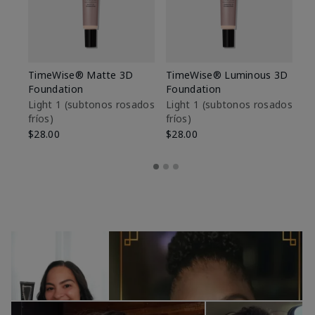
TimeWise® Matte 3D
TimeWise® Luminous 3D
Sk
Foundation
Foundation
De
es
Light 1​ (subtonos rosados
Light 1​ (subtonos rosados
fríos)
fríos)
$9
$28.00
$28.00