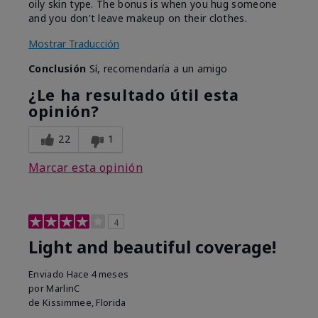
oily skin type. The bonus is when you hug someone
and you don't leave makeup on their clothes.
Mostrar Traducción
Conclusión
Sí, recomendaría a un amigo
¿Le ha resultado útil esta
opinión?
22
1
Marcar esta opinión
4
Light and beautiful coverage!
Enviado
Hace 4 meses
por
MarlinC
de
Kissimmee, Florida