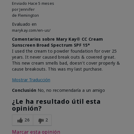
Enviado
Hace 5 meses
por
Jennifer
de
Flemington
Evaluado en
marykay.com/en-us/
Comentarios sobre Mary Kay® CC Cream
Sunscreen Broad Spectrum SPF 15*
I used the cream to powder foundation for over 25
years. It never caused break outs & covered great.
This new cream smells bad, doesn't cover properly &
cause breakouts. This was my last purchase.
Mostrar Traducción
Conclusión
No, no recomendaría a un amigo
¿Le ha resultado útil esta
opinión?
26
2
Marcar esta opinión