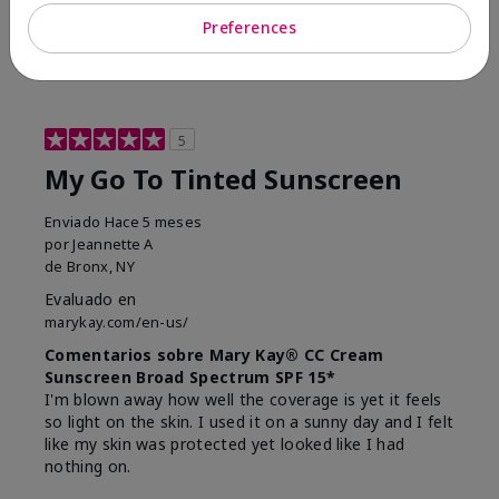
23
0
Preferences
Marcar esta opinión
5
My Go To Tinted Sunscreen
Enviado
Hace 5 meses
por
Jeannette A
de
Bronx, NY
Evaluado en
marykay.com/en-us/
Comentarios sobre Mary Kay® CC Cream
Sunscreen Broad Spectrum SPF 15*
I'm blown away how well the coverage is yet it feels
so light on the skin. I used it on a sunny day and I felt
like my skin was protected yet looked like I had
nothing on.