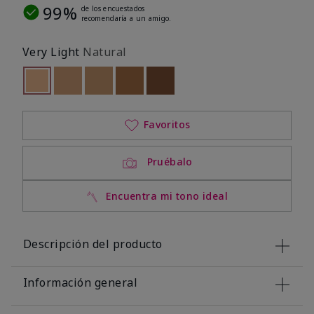
99%
de los encuestados
recomendaría a un amigo.
Very Light
Natural
seleccionado
Out of stock
Out of stock
Out of stock
Out of stock
Out of stock
Favoritos
Pruébalo
Encuentra mi tono ideal
Descripción del producto
Información general