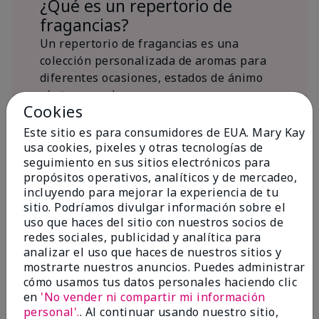
¿Qué es un repertorio de
fragancias?
Un repertorio de fragancias es una
colección personalizada de aromas para
diferentes ocasiones, estados de ánimo
y/o temporadas.
Cookies
¿Dónde encaja la fragancia Mary
Kay® True Optimism™ Eau de
Este sitio es para consumidores de EUA. Mary Kay
Parfum?
usa cookies, pixeles y otras tecnologías de
seguimiento en sus sitios electrónicos para
propósitos operativos, analíticos y de mercadeo,
incluyendo para mejorar la experiencia de tu
sitio. Podríamos divulgar información sobre el
uso que haces del sitio con nuestros socios de
redes sociales, publicidad y analítica para
Inspiración de la
analizar el uso que haces de nuestros sitios y
mostrarte nuestros anuncios. Puedes administrar
fragancia
cómo usamos tus datos personales haciendo clic
en
'No vender ni compartir mi información
Sobre Mary Kay® True Optimism™
personal'.
. Al continuar usando nuestro sitio,