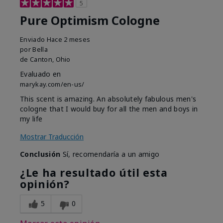
5
Pure Optimism Cologne
Enviado
Hace 2 meses
por
Bella
de
Canton, Ohio
Evaluado en
marykay.com/en-us/
This scent is amazing. An absolutely fabulous men's
cologne that I would buy for all the men and boys in
my life
Mostrar Traducción
Conclusión
Sí, recomendaría a un amigo
¿Le ha resultado útil esta
opinión?
5
0