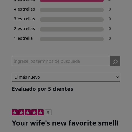
una experiencia de compra de fragancias
4 estrellas
0
consistente, Mary Kay incluirá la clasificación
de fragancia en el nombre de las nuevas
3 estrellas
0
fragancias. Mary Kay® True Optimism™ está
2 estrellas
0
clasificada como Eau de Parfum (EDP), lo cual se
incluye en su nombre.
1 estrella
0
Evaluado por 5 clientes
5
Your wife's new favorite smell!