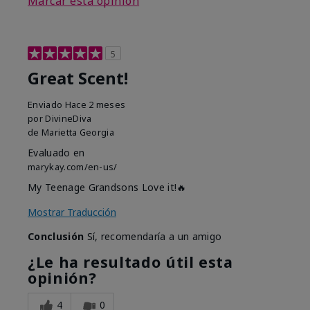
Marcar esta opinión
5
Great Scent!
Enviado
Hace 2 meses
por
DivineDiva
de
Marietta Georgia
Evaluado en
marykay.com/en-us/
My Teenage Grandsons Love it!🔥
Mostrar Traducción
Conclusión
Sí, recomendaría a un amigo
¿Le ha resultado útil esta
opinión?
4
0