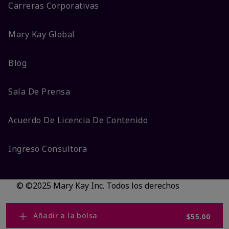
Carreras Corporativas
Mary Kay Global
Blog
Sala De Prensa
Acuerdo De Licencia De Contenido
Ingreso Consultora
© ©2025 Mary Kay Inc. Todos los derechos
reservados.
No vender/Preferencias de cookies
Añadir a la bolsa
$55.00
Código DSA/Queja al Código
Términos
Privacidad