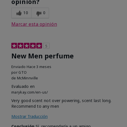
opinión?
10
0
Marcar esta opinión
5
New Men perfume
Enviado
Hace 3 meses
por
GTO
de
McMinnville
Evaluado en
marykay.com/en-us/
Very good scent not over powering, scent last long.
Recommend to any men
Mostrar Traducción
Conclusión
Sí, recomendaría a un amigo