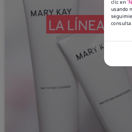
clic en
'
usando n
seguimie
consulta