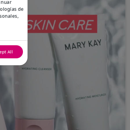
tinuar
nologías de
sonales,
ept All