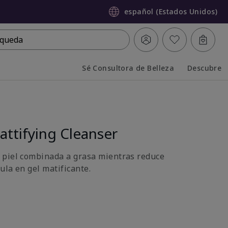
español (Estados Unidos)
queda
Sé Consultora de Belleza
Descubre
Collapsed
Expanded
ttifying Cleanser
 piel combinada a grasa mientras reduce
mula en gel matificante.