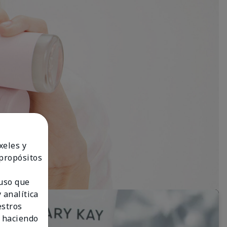
xeles y
 propósitos
 uso que
 analítica
estros
 haciendo