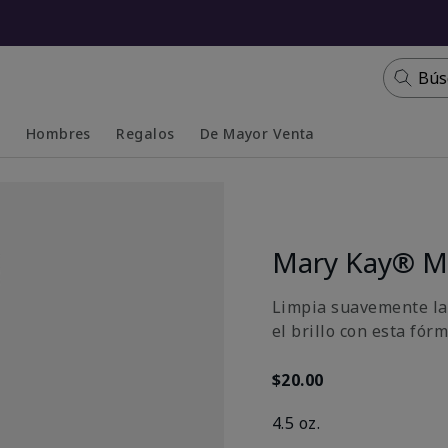
Bús
s
Hombres
Regalos
De Mayor Venta
Collapsed
Expanded
Mary Kay® Ma
Limpia suavemente la
el brillo con esta fór
$20.00
4.5 oz.