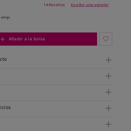
 de 5 de 5
14 Reseñas
Escribir una opinión
 amigo.
Añadir a la bolsa
cto
icios