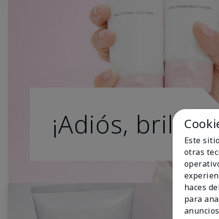
¡Adiós, brillo!
Cooki
Este sit
otras te
operativ
experien
haces del
para ana
anuncios