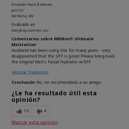
Enviado
Hace 8 meses
por
LH
de
Reno, NV
Evaluado en
marykay.com/en-us/
Comentarios sobre MKMen® Ultimate
Moisturizer
Husband has been using this for many years - very
disappointed that the SPF is gone! Please bring back
the original Men's Facial Hydrator w/SPF
Mostrar Traducción
Conclusión
No, no recomendaría a un amigo
¿Le ha resultado útil esta
opinión?
13
4
Marcar esta opinión