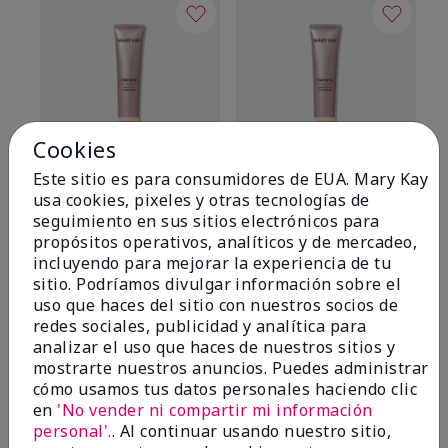
Cookies
Este sitio es para consumidores de EUA. Mary Kay
TimeWise® Matte 3D
TimeWise® Luminous 3D
Sk
usa cookies, pixeles y otras tecnologías de
Foundation
Foundation
De
seguimiento en sus sitios electrónicos para
es
Light 1​ (subtonos rosados
Light 1​ (subtonos rosados
propósitos operativos, analíticos y de mercadeo,
fríos)
fríos)
$9
incluyendo para mejorar la experiencia de tu
$28.00
$28.00
sitio. Podríamos divulgar información sobre el
uso que haces del sitio con nuestros socios de
redes sociales, publicidad y analítica para
analizar el uso que haces de nuestros sitios y
mostrarte nuestros anuncios. Puedes administrar
cómo usamos tus datos personales haciendo clic
en
'No vender ni compartir mi información
OPINIONES
personal'.
. Al continuar usando nuestro sitio,