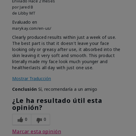
Enviado
Hace 2 meses
por
Jared B
de
Libby MT
Evaluado en
marykay.com/en-us/
Clearly produced results within just a week of use.
The best part is that it doesn't leave your face
looking oily or greasy after use, it absorbed into the
skin leaving it very soft and smooth. This product
literally made my face look much younger and
healthier.lasts all day with just one use.
Mostrar Traducción
Conclusión
Sí, recomendaría a un amigo
¿Le ha resultado útil esta
opinión?
0
0
Marcar esta opinión