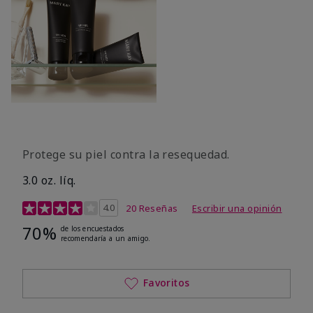
Protege su piel contra la resequedad.
3.0 oz. líq.
Calificación de clientes de 3,7 de 5
4.0
20 Reseñas
Escribir una opinión
70%
de los encuestados
recomendaría a un amigo.
Favoritos