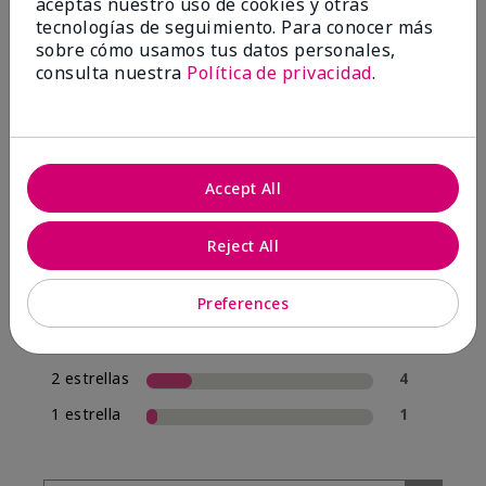
aceptas nuestro uso de cookies y otras
tecnologías de seguimiento. Para conocer más
sobre cómo usamos tus datos personales,
4.0
consulta nuestra
Política de privacidad
.
20 Reseñas
Escribir Una Opinión
Accept All
70%
de los encuestados recomendaría a un amigo.
Reject All
5 estrellas
12
Preferences
4 estrellas
1
3 estrellas
2
2 estrellas
4
1 estrella
1