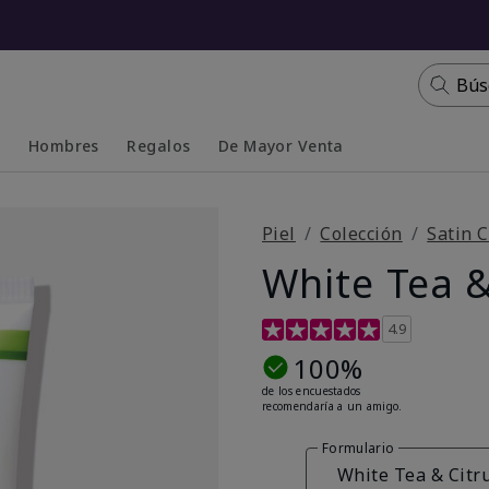
Bús
s
Hombres
Regalos
De Mayor Venta
Collapsed
Expanded
Piel
Colección
Satin C
White Tea &
Calificación de clientes de 4
4.9
100%
de los encuestados
recomendaría a un amigo.
Formulario
White Tea & Citr