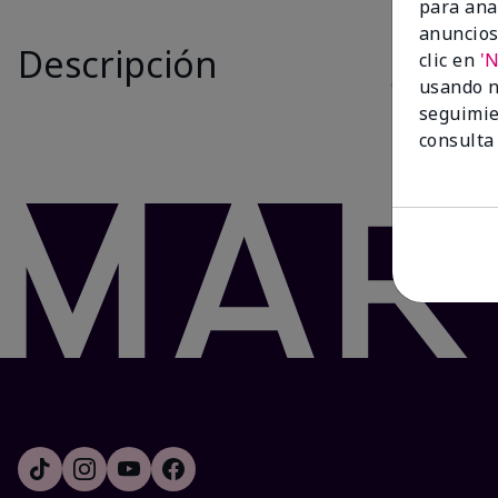
para ana
Is New
anuncios
Descripción
El juego
Whi
clic en
'
cualquier mo
usando n
labios resec
seguimie
consulta