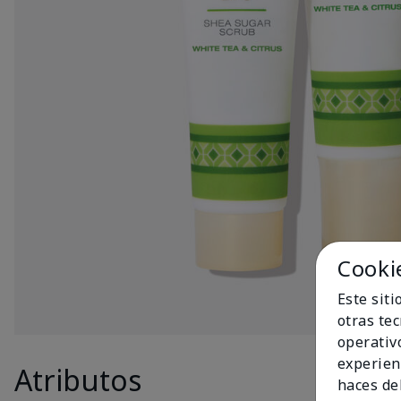
Cooki
Este sit
otras te
operativ
experien
Atributos
Produc
haces del