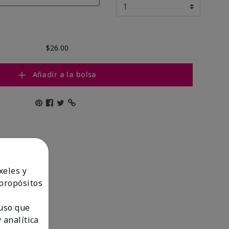
$26.00
Añadir a la bolsa
xeles y
 propósitos
 uso que
 analítica