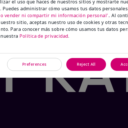
lizar el uso que haces de nuestros sitios y mostrarte nu
 Product: false
. Puedes administrar cómo usamos tus datos personales
®
te Tea & Citrus Satin Lips
lleva tus labios al paraíso con
No vender ni compartir mi información personal'.
. Al con
mento. Formulado con manteca de karité y el fresco sabor
uestro sitio, aceptas nuestro uso de cookies y otras tec
os y agrietados en dos pasos sencillos. ¡Tu oasis te espe
nto. Para conocer más sobre cómo usamos tus datos per
 nuestra
Política de privacidad
.
Preferences
Reject All
Acc