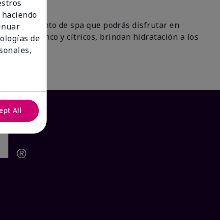
estros
 haciendo
 un tratamiento de spa que podrás disfrutar en
tinuar
 de té blanco y cítricos, brindan hidratación a los
nologías de
ra!
sonales,
ept All