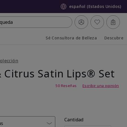
español (Estados Unidos)
queda
Sé Consultora de Belleza
Descubre
Collapsed
Expanded
olección
 Citrus Satin Lips® Set
,7 de 5
50 Reseñas
Escribir una opinión
Cantidad
us