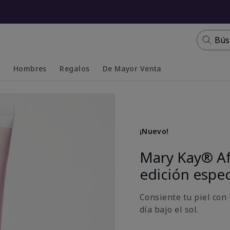
Bús
s
Hombres
Regalos
De Mayor Venta
Collapsed
Expanded
¡Nuevo!
Mary Kay® Af
edición espec
Consiente tu piel con
día bajo el sol.