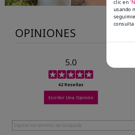
clic en
'
usando n
seguimie
consulta
OPINIONES
5.0
42 Reseñas
Escribir Una Opinión