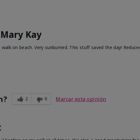
 Mary Kay
walk on beach. Very sunburned. This stuff saved the day! Reduced
n?
2
0
Marcar esta opinión
t