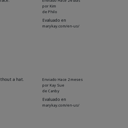
face.
Enviado
Hace 24 días
por
Kim
de
Philo
Evaluado en
marykay.com/en-us/
ithout a hat.
Enviado
Hace 2 meses
por
Kay Sue
de
Canby
Evaluado en
marykay.com/en-us/