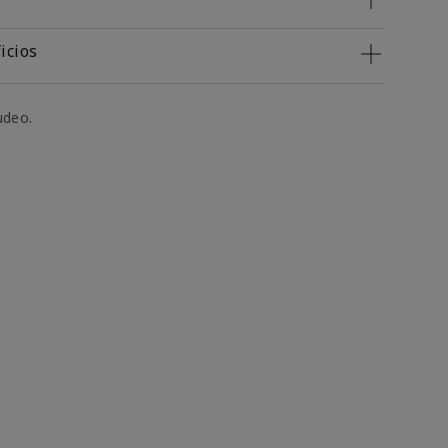
icios
udeo.