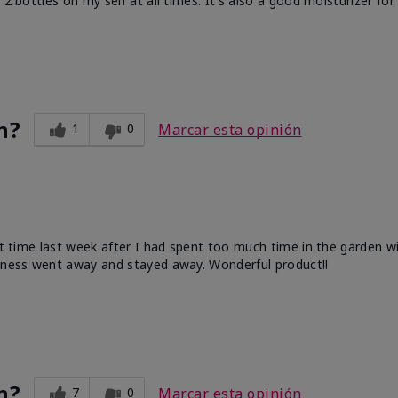
2 bottles on my self at all times. It's also a good moisturizer for 
n?
1
0
Marcar esta opinión
rst time last week after I had spent too much time in the garden w
edness went away and stayed away. Wonderful product!!
n?
7
0
Marcar esta opinión