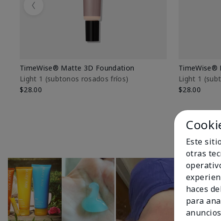
Previous
TimeWise® Matte 3D Foundation
TimeWise® 
Light 1​ (subtonos rosados fríos)
Light 1​ (su
$28.00
$28.00
Cooki
Este sit
otras te
operativ
experien
haces del
para ana
anuncios