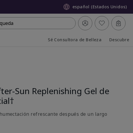
español (Estados Unidos)
queda
Sé Consultora de Belleza
Descubre
Collapsed
Expanded
ter-Sun Replenishing Gel de
ial†
 humectación refrescante después de un largo