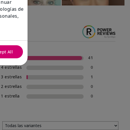
tinuar
nologías de
sonales,
ept All
5 estrellas
41
4 estrellas
0
3 estrellas
1
2 estrellas
0
1 estrella
0