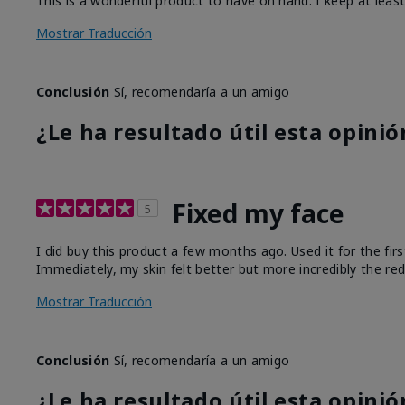
This is a wonderful product to have on hand. I keep at least 
Mostrar Traducción
Conclusión
Sí, recomendaría a un amigo
¿Le ha resultado útil esta opinió
Fixed my face
5
I did buy this product a few months ago. Used it for the fi
Immediately, my skin felt better but more incredibly the r
Mostrar Traducción
Conclusión
Sí, recomendaría a un amigo
¿Le ha resultado útil esta opinió