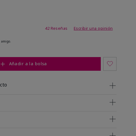
de 3,8 de 5
42 Reseñas
Escribir una opinión
 amigo.
Añadir a la bolsa
cto