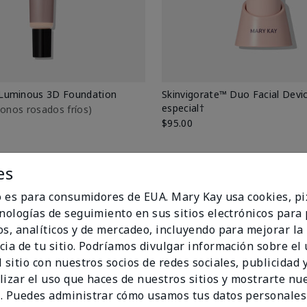
Luminous 3D Foundation
Skinvigorate™ Duo Facial Devic
especial†
btonos rosados fríos)
$95.00
es
io es para consumidores de EUA. Mary Kay usa cookies, pi
cnologías de seguimiento en sus sitios electrónicos para
os, analíticos y de mercadeo, incluyendo para mejorar la
cia de tu sitio. Podríamos divulgar información sobre el
 sitio con nuestros socios de redes sociales, publicidad y
lizar el uso que haces de nuestros sitios y mostrarte nu
. Puedes administrar cómo usamos tus datos personales