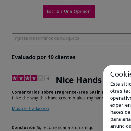
Escribir Una Opinión
Evaluado por 19 clientes
Cooki
Nice Hands
4
Este sit
otras te
Comentarios sobre Fragrance-Free Satin Hands® Nour
operativ
I like the way this hand cream makes my hands feel so soft
experien
Mostrar Traducción
haces del
para ana
anuncios
Conclusión
Sí, recomendaría a un amigo