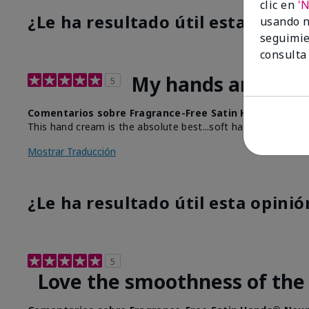
clic en
'
¿Le ha resultado útil esta opinió
usando n
seguimie
consulta
My hands are than
5
Comentarios sobre Fragrance-Free Satin Hands® Nour
This hand cream is the absolute best...soft hands without
Mostrar Traducción
¿Le ha resultado útil esta opinió
5
Love the smoothness of the lo