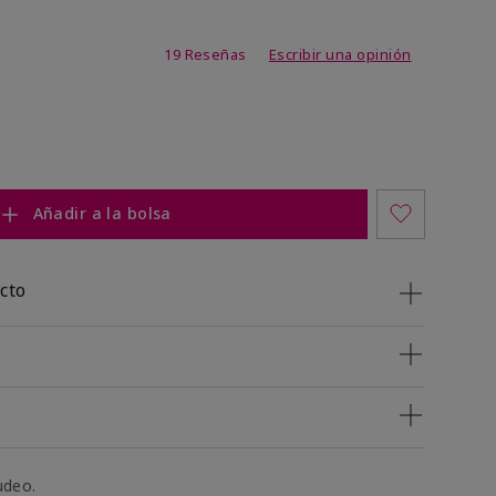
 de 5 de 5
19 Reseñas
Escribir una opinión
Añadir a la bolsa
cto
udeo.