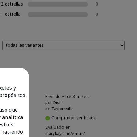
2 estrellas
0
1 estrella
0
xeles y
 propósitos
Enviado
Hace 8 meses
por
Dixie
de
Taylorsville
 uso que
 analítica
Comprador verificado
estros
Evaluado en
 haciendo
marykay.com/en-us/