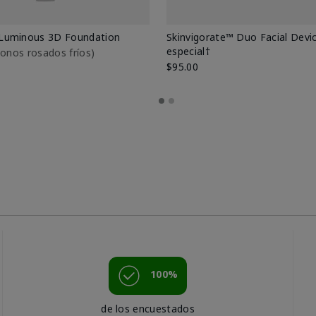
Luminous 3D Foundation
Skinvigorate™ Duo Facial Devic
especial†
btonos rosados fríos)
$95.00
100%
de los encuestados