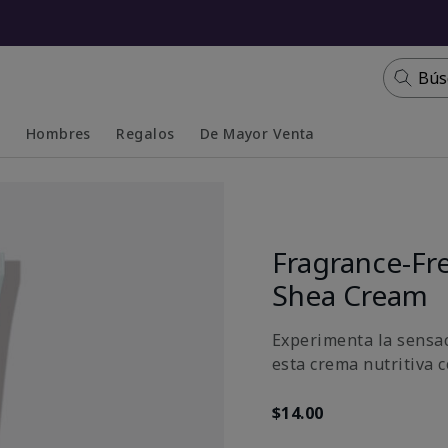
Bús
s
Hombres
Regalos
De Mayor Venta
Collapsed
Expanded
Fragrance-Fr
Shea Cream
Experimenta la sensac
esta crema nutritiva c
$14.00