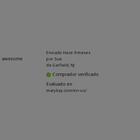
Enviado
Hace 9 meses
e & awesome
por
Sue
de
Garfield, NJ
Comprador verificado
Evaluado en
marykay.com/en-us/