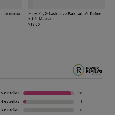
e de edición
Mary Kay® Lash Love Fanorama™ Define
Ma
+ Lift Mascara
Ki
$18.00
$2
5 estrellas
18
4 estrellas
1
3 estrellas
0