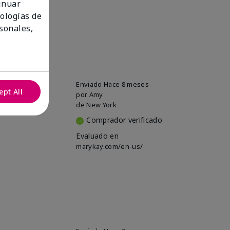
tinuar
nologías de
sonales,
Enviado
Hace 8 meses
ept All
por
Amy
de
New York
Comprador verificado
Evaluado en
marykay.com/en-us/