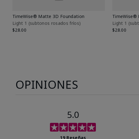
TimeWise® Matte 3D Foundation
TimeWise® 
Light 1​ (subtonos rosados fríos)
Light 1​ (su
$28.00
$28.00
OPINIONES
5.0
19 Reseñas