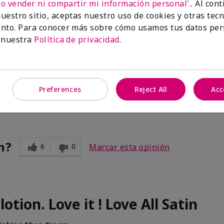
No vender ni compartir mi información personal'.
. Al con
n?
uestro sitio, aceptas nuestro uso de cookies y otras tec
5
0
Marcar esta opinión
nto. Para conocer más sobre cómo usamos tus datos per
 nuestra
Política de privacidad
.
kful
ishing Shea Cream
Preferences
Reject All
Acc
 unwanted perfumes.
n?
6
0
Marcar esta opinión
tion. Love it ! Love All Satin