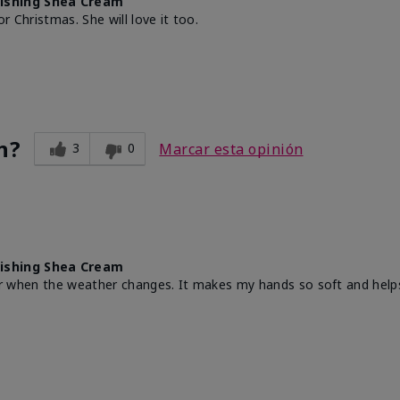
ishing Shea Cream
or Christmas. She will love it too.
n?
3
0
Marcar esta opinión
ishing Shea Cream
year when the weather changes. It makes my hands so soft and help