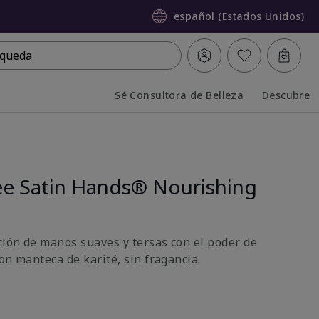
español (Estados Unidos)
queda
Sé Consultora de Belleza
Descubre
Collapsed
Expanded
ee Satin Hands® Nourishing
ión de manos suaves y tersas con el poder de
on manteca de karité, sin fragancia.