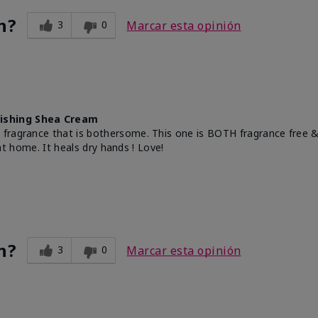
n?
3
0
Marcar esta opinión
ishing Shea Cream
a fragrance that is bothersome. This one is BOTH fragrance fre
 at home. It heals dry hands ! Love!
n?
3
0
Marcar esta opinión