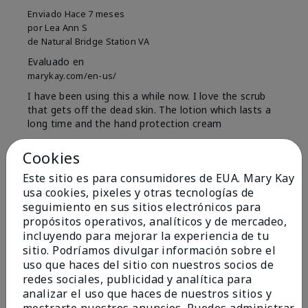
Enviado
Hace 7 meses
por
Lea Ann S
de
Natural Bridge Station VA
Evaluado en
marykay.com/en-us/
I have been using this a while now. I love the scrub
that gets off the dead skin. The lotion which lasts a
long time and the hand protection cream
Mostrar Traducción
Cookies
Conclusión
Sí, recomendaría a un amigo
Este sitio es para consumidores de EUA. Mary Kay
usa cookies, pixeles y otras tecnologías de
¿Le ha resultado útil esta
seguimiento en sus sitios electrónicos para
opinión?
propósitos operativos, analíticos y de mercadeo,
incluyendo para mejorar la experiencia de tu
15
0
sitio. Podríamos divulgar información sobre el
uso que haces del sitio con nuestros socios de
Marcar esta opinión
redes sociales, publicidad y analítica para
analizar el uso que haces de nuestros sitios y
mostrarte nuestros anuncios. Puedes administrar