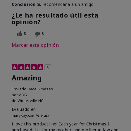
Conclusión
Sí, recomendaría a un amigo
¿Le ha resultado útil esta
opinión?
0
0
Marcar esta opinión
5
Amazing
Enviado
Hace 6 meses
por
ADG
de
Winterville NC
Evaluado en
marykay.com/en-us/
I love this product line! Each year for Christmas I
purchased this for my mother, and mother-in-law and