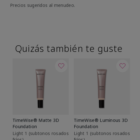
Precios sugeridos al menudeo.
Quizás también te guste
TimeWise® Matte 3D
TimeWise® Luminous 3D
Sk
Foundation
Foundation
De
es
Light 1​ (subtonos rosados
Light 1​ (subtonos rosados
fríos)
fríos)
$9