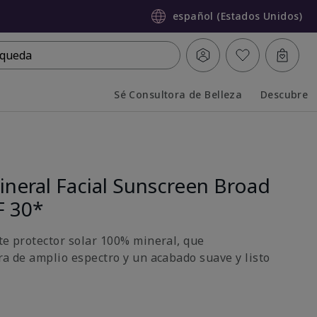
español (Estados Unidos)
queda
Sé Consultora de Belleza
Descubre
Collapsed
Expanded
neral Facial Sunscreen Broad
F 30*
ste protector solar 100% mineral, que
ra de amplio espectro y un acabado suave y listo