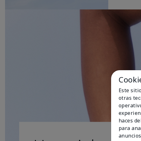
Cooki
Este sit
otras te
operativ
experien
haces del
para ana
anuncios