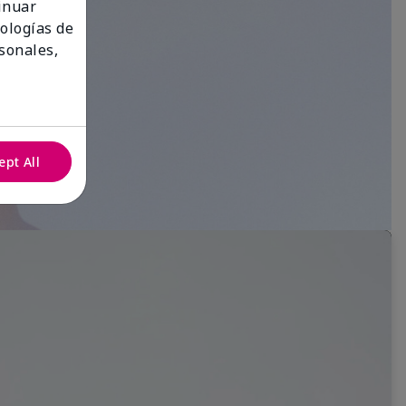
tinuar
nologías de
sonales,
ept All