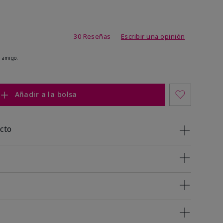
 de 5 de 5
30 Reseñas
Escribir una opinión
 amigo.
Añadir a la bolsa
cto