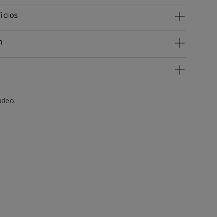
icios
n
udeo.