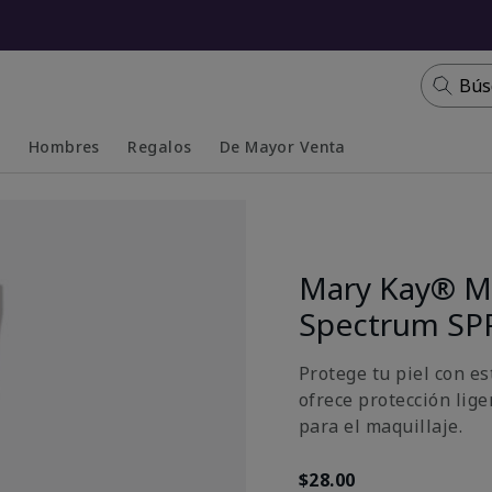
Bús
s
Hombres
Regalos
De Mayor Venta
Collapsed
Expanded
Mary Kay® Mi
Spectrum SP
Protege tu piel con e
ofrece protección lige
para el maquillaje.
$28.00