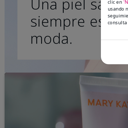
Una piel sana
clic en
'
usando n
siempre está 
seguimie
consulta
moda.