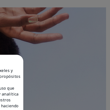
xeles y
 propósitos
 uso que
 analítica
estros
 haciendo