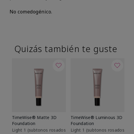
No comedogénico.
Quizás también te guste
TimeWise® Matte 3D
TimeWise® Luminous 3D
Sk
Foundation
Foundation
De
es
Light 1​ (subtonos rosados
Light 1​ (subtonos rosados