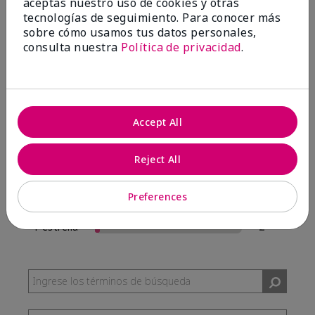
aceptas nuestro uso de cookies y otras
57 Reseñas
tecnologías de seguimiento. Para conocer más
sobre cómo usamos tus datos personales,
Escribir Una Opinión
consulta nuestra
Política de privacidad
.
95%
de los encuestados recomendaría a un amigo.
Accept All
5 estrellas
54
4 estrellas
0
Reject All
3 estrellas
1
Preferences
2 estrellas
0
1 estrella
2