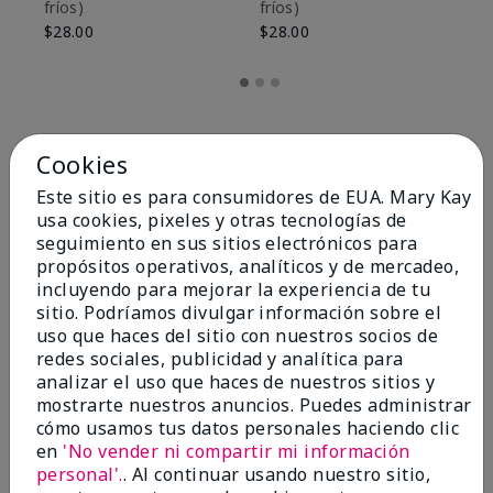
fríos)
fríos)
$9
$28.00
$28.00
Cookies
Este sitio es para consumidores de EUA. Mary Kay
usa cookies, pixeles y otras tecnologías de
seguimiento en sus sitios electrónicos para
propósitos operativos, analíticos y de mercadeo,
incluyendo para mejorar la experiencia de tu
sitio. Podríamos divulgar información sobre el
uso que haces del sitio con nuestros socios de
redes sociales, publicidad y analítica para
OPINIONES
analizar el uso que haces de nuestros sitios y
mostrarte nuestros anuncios. Puedes administrar
cómo usamos tus datos personales haciendo clic
en
'No vender ni compartir mi información
4.8
personal'.
. Al continuar usando nuestro sitio,