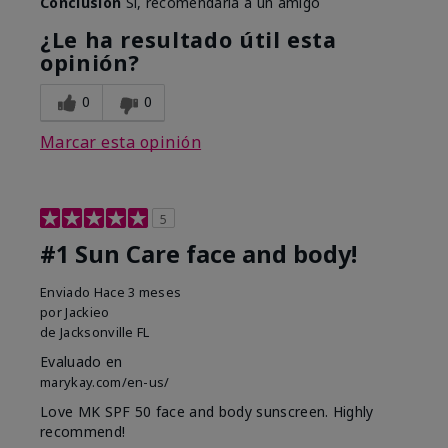
Conclusión
Sí, recomendaría a un amigo
¿Le ha resultado útil esta
opinión?
0
0
Marcar esta opinión
5
#1 Sun Care face and body!
Enviado
Hace 3 meses
por
Jackieo
de
Jacksonville FL
Evaluado en
marykay.com/en-us/
Love MK SPF 50 face and body sunscreen. Highly
recommend!