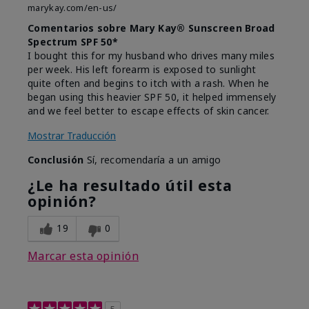
marykay.com/en-us/
Comentarios sobre Mary Kay® Sunscreen Broad
Spectrum SPF 50*
I bought this for my husband who drives many miles
per week. His left forearm is exposed to sunlight
quite often and begins to itch with a rash. When he
began using this heavier SPF 50, it helped immensely
and we feel better to escape effects of skin cancer.
Mostrar Traducción
Conclusión
Sí, recomendaría a un amigo
¿Le ha resultado útil esta
opinión?
19
0
Marcar esta opinión
5