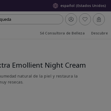
español (Estados Unidos)
queda
Sé Consultora de Belleza
Descubre
Collapsed
Expanded
tra Emollient Night Cream
umedad natural de la piel y restaura la
muy resecas.