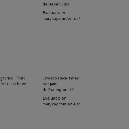
de
Heber Utah
Evaluado en
marykay.com/en-us/
ragrance. That
Enviado
Hace 1 mes
for it to have
por
Jami
de
Burlington, KY
Evaluado en
marykay.com/en-us/