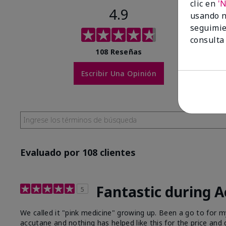
clic en
'
4.9
usando n
seguimie
consulta
108 Reseñas
Escribir Una Opinión
Evaluado por 108 clientes
Fantastic during 
5
We called it "pink medicine" growing up. Been a go to for
accutane and nothing has helped like this for the price and q