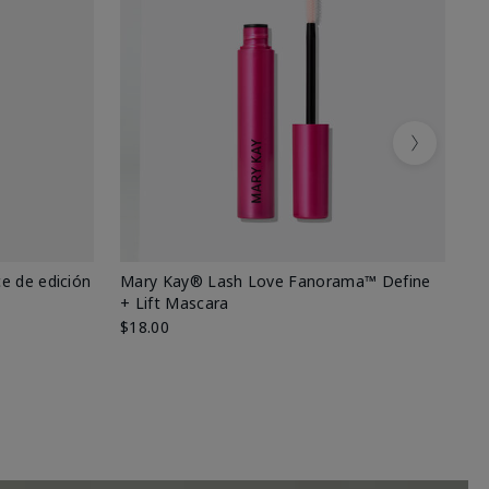
Next
e de edición
Mary Kay® Lash Love Fanorama™ Define
Ma
+ Lift Mascara
Ki
$18.00
$2