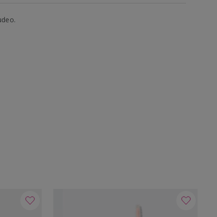
udeo.