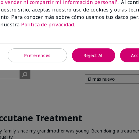
No vender ni compartir mi información personal'.
. Al con
uestro sitio, aceptas nuestro uso de cookies y otras tec
99%
nto. Para conocer más sobre cómo usamos tus datos per
 nuestra
Política de privacidad
.
de los encuestados
recomendaría a un
amigo.
Preferences
Reject All
Acc
Accutane Treatment
 my family since my grandmother was young. Been doing a treatme
uality.