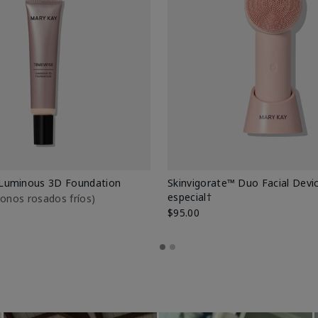
Luminous 3D Foundation
Skinvigorate™ Duo Facial Devic
especial†
btonos rosados fríos)
$95.00