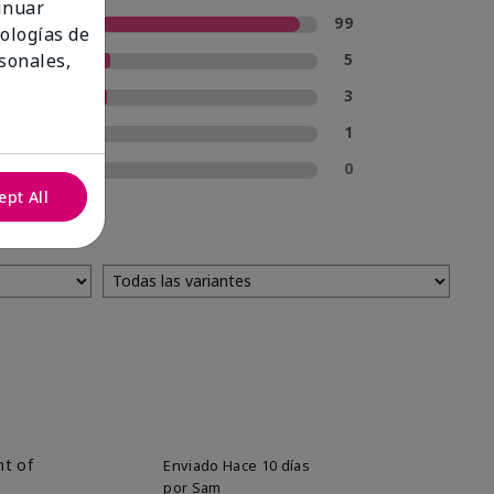
tinuar
5 estrellas
99
nologías de
4 estrellas
5
sonales,
3 estrellas
3
2 estrellas
1
1 estrella
0
ept All
nt of
Enviado
Hace 10 días
por
Sam