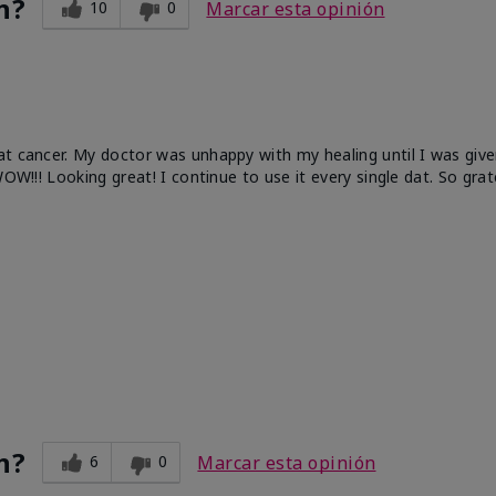
n?
10
0
Marcar esta opinión
at cancer. My doctor was unhappy with my healing until I was give
OW!!! Looking great! I continue to use it every single dat. So grat
n?
6
0
Marcar esta opinión