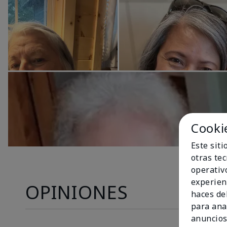
Cooki
Este sit
otras te
operativ
experien
OPINIONES
haces del
para ana
anuncios