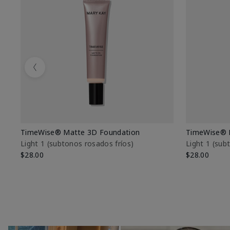
Previous
TimeWise® Matte 3D Foundation
TimeWise® 
Light 1​ (subtonos rosados fríos)
Light 1​ (su
$28.00
$28.00