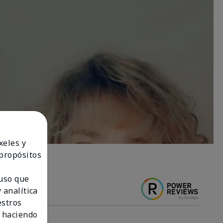
xeles y
 propósitos
 uso que
 analítica
estros
 haciendo