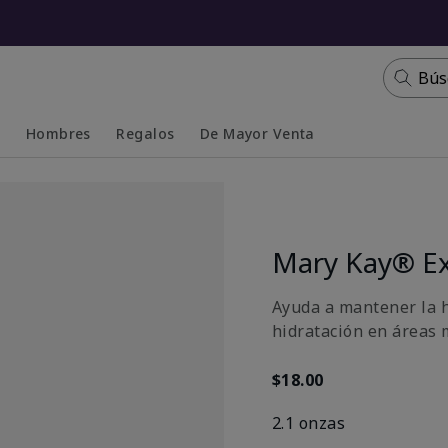
Bús
s
Hombres
Regalos
De Mayor Venta
Collapsed
Expanded
Mary Kay® Ex
Ayuda a mantener la h
hidratación en áreas 
$18.00
2.1 onzas