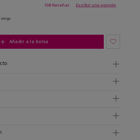
 de 5 de 5
108 Reseñas
Escribir una opinión
 amigo.
Añadir a la bolsa
cto
n