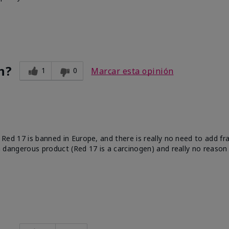
n?
1
0
Marcar esta opinión
e. Red 17 is banned in Europe, and there is really no need to add f
 a dangerous product (Red 17 is a carcinogen) and really no reason 