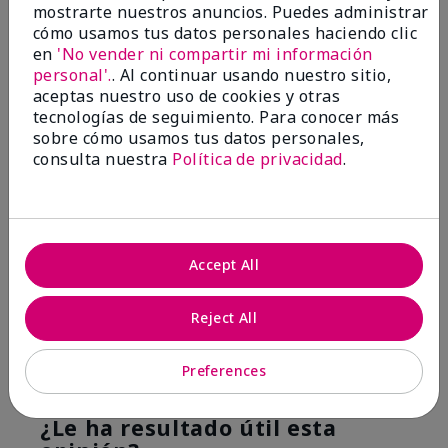
mostrarte nuestros anuncios. Puedes administrar
cómo usamos tus datos personales haciendo clic
5
en
'No vender ni compartir mi información
Great scent
personal'.
. Al continuar usando nuestro sitio,
aceptas nuestro uso de cookies y otras
Enviado
Hace 1 año
tecnologías de seguimiento. Para conocer más
por
.
sobre cómo usamos tus datos personales,
de
Youngstown
consulta nuestra
Política de privacidad
.
Comprador verificado
Evaluado en
marykay.com/en-us/
Comentarios sobre MK High Intensity Ocean®
Accept All
Cologne Spray
This has become my daily cologne. Not too strong
Reject All
but fresh and distinctive. Best of all it last all day.
Mostrar Traducción
Preferences
Conclusión
Sí, recomendaría a un amigo
¿Le ha resultado útil esta