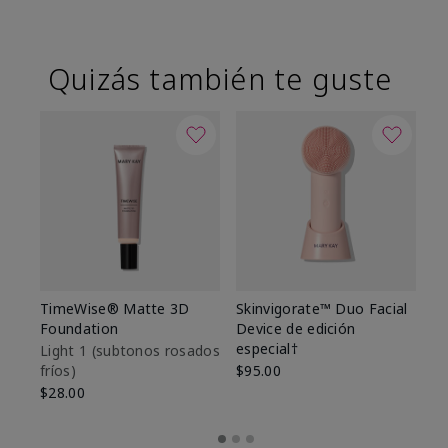
Quizás también te guste
TimeWise® Matte 3D
Skinvigorate™ Duo Facial
T
Foundation
Device de edición
Fo
especial†
Light 1​ (subtonos rosados
Li
fríos)
$95.00
fr
$28.00
$2