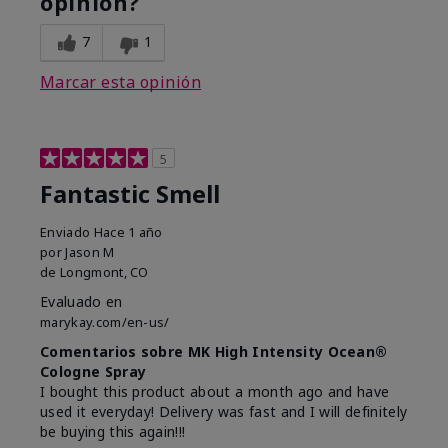
opinión?
7
1
Marcar esta opinión
5
Fantastic Smell
Enviado
Hace 1 año
por
Jason M
de
Longmont, CO
Evaluado en
marykay.com/en-us/
Comentarios sobre MK High Intensity Ocean®
Cologne Spray
I bought this product about a month ago and have
used it everyday! Delivery was fast and I will definitely
be buying this again!!!