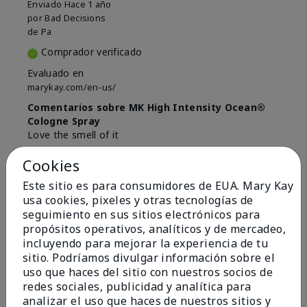
Enviado
Hace 1 año
por
Bad Decisions
de
Pa
Comprador verificado
Evaluado en
marykay.com/en-us/
Comentarios sobre MK High Intensity Ocean®
Cologne Spray
Love the smell of it
Mostrar Traducción
Cookies
Conclusión
Sí, recomendaría a un amigo
Este sitio es para consumidores de EUA. Mary Kay
usa cookies, pixeles y otras tecnologías de
¿Le ha resultado útil esta
seguimiento en sus sitios electrónicos para
opinión?
propósitos operativos, analíticos y de mercadeo,
incluyendo para mejorar la experiencia de tu
8
1
sitio. Podríamos divulgar información sobre el
uso que haces del sitio con nuestros socios de
Marcar esta opinión
redes sociales, publicidad y analítica para
analizar el uso que haces de nuestros sitios y